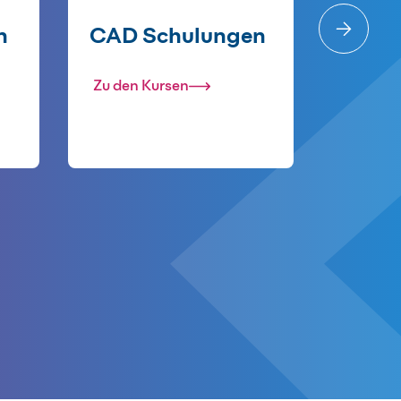
n
CAD Schulungen
Zu den Kursen
Zu den 