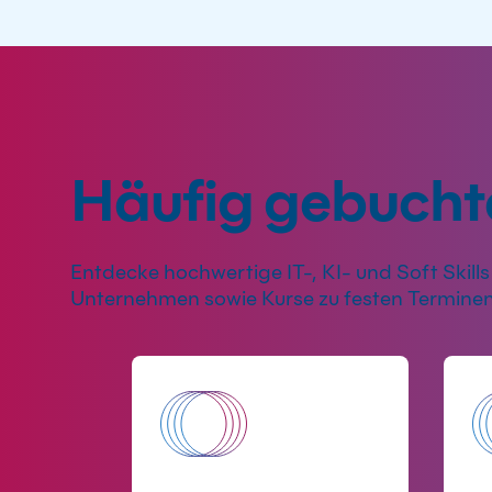
Häufig gebucht
Entdecke hochwertige IT-, KI- und Soft Skills 
Unternehmen sowie Kurse zu festen Terminen