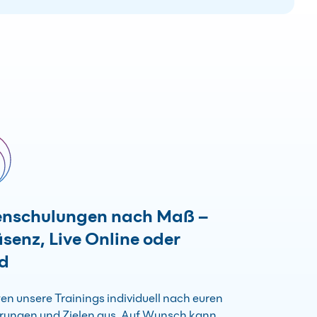
enschulungen nach Maß –
äsenz, Live Online oder
id
ten unsere Trainings individuell nach euren
rungen und Zielen aus. Auf Wunsch kann