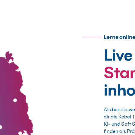
Lerne online
Live
Sta
inh
Als bundeswei
dir die Kebel
KI- und Soft 
finden als Pr