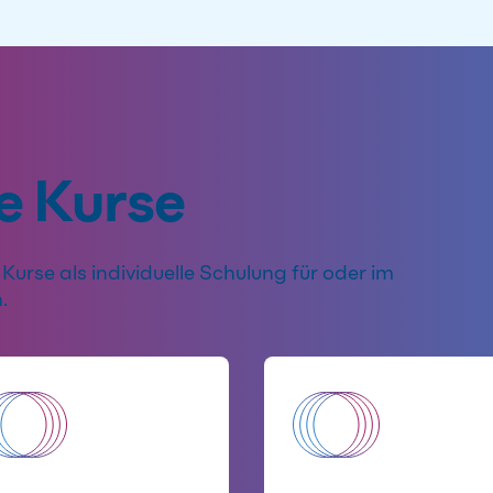
e Kurse
Kurse als individuelle Schulung für oder im
.