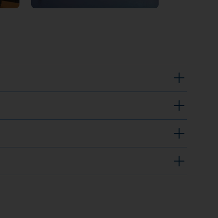
Altstadt. In unmittelbarer Nähe befindet sich das
tebooks, klimatisierte Räume, lichtstarker Beamer,
chart, Verdunkelungsmöglichkeit, Laserdrucker,
50 Mbit/s Upload, statische Router-IP, redundante
ung + WLAN. Ihre eigene Software kann auf
Osterallee gegen Gebühr in einem Parkhaus.