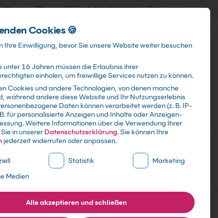
training@kebel.de
+49 231 5191986
Anmelden
enden Cookies 🍪
Info & Services
Kontakt
 Ihre Einwilligung, bevor Sie unsere Website weiter besuchen
 unter 16 Jahren müssen die Erlaubnis ihrer
echtigten einholen, um freiwillige Services nutzen zu können.
en Cookies und andere Technologien, von denen manche
ind, während andere diese Website und Ihr Nutzungserlebnis
Suchen
ersonenbezogene Daten können verarbeitet werden (z. B. IP-
 B. für personalisierte Anzeigen und Inhalte oder Anzeigen-
essung.
Weitere Informationen über die Verwendung Ihrer
Sie in unserer
Datenschutzerklärung
.
Sie können Ihre
n
jederzeit widerrufen oder anpassen.
ne Liste der Service-Gruppen, für die eine Einwilligung erte
iell
Statistik
Marketing
ne Medien
Alle akzeptieren und schließen