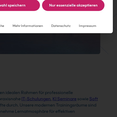
ahl speichern
Nur essenzielle akzeptieren
Individuelle Datenschutzeinstellungen
che
Mehr Informationen
Datenschutz
Impressum
n idealen Rahmen für professionelle
 praxisnahe
IT-Schulungen
,
KI Seminare
sowie
Soft
fte durch. Unsere modernen Trainingsräume sind
enehme Lernatmosphäre für effektiven