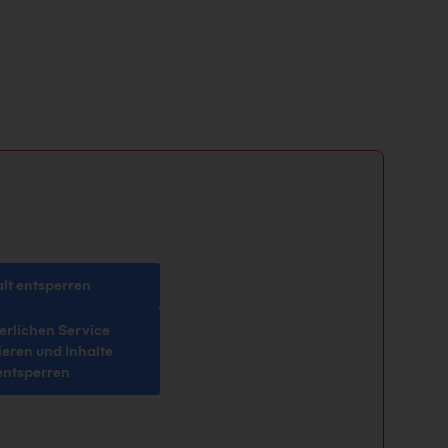
alt entsperren
erlichen Service
ieren und Inhalte
entsperren