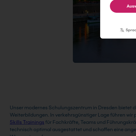
Ausw
Spra
Unser modernes Schulungszentrum in Dresden bietet de
Weiterbildungen. In verkehrsgünstiger Lage führen wir
Skills Trainings
für Fachkräfte, Teams und Führungskrä
technisch optimal ausgestattet und schaffen eine ang