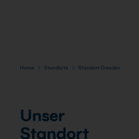
FAQ
Pfad-Navigation
Home
Standorte
Standort Dresden
Unser
Standort