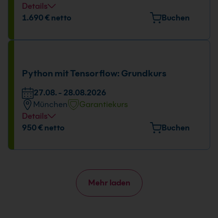
Details
Tage und Uhrzeit
1.690 € netto
Buchen
24.08. - 26.08.2026
09:00 - 16:00 Uhr
Python mit Tensorflow: Grundkurs
27.08. - 28.08.2026
München
Garantiekurs
Details
Veranstaltungsort
950 € netto
Buchen
Elektrastr. 6a, 81925 München
Tage und Uhrzeit
27.08. - 28.08.2026
Mehr laden
09:00 - 16:00 Uhr