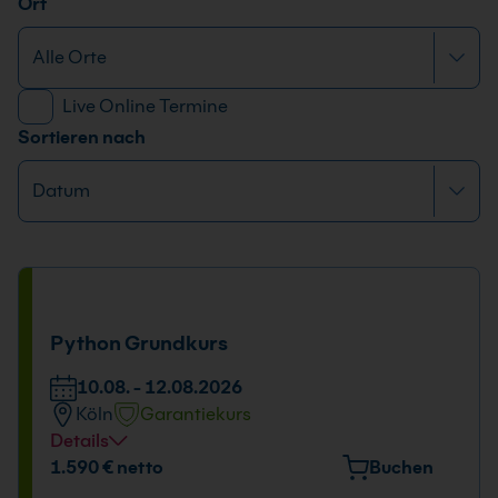
Ort
Live Online Termine
Sortieren nach
Python Grundkurs
10.08. - 12.08.2026
Köln
Garantiekurs
Details
Veranstaltungsort
1.590 € netto
Buchen