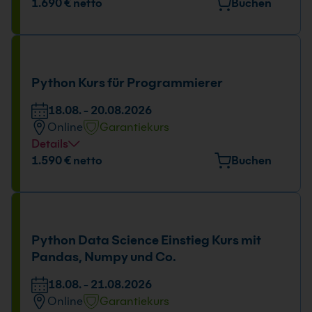
Veranstaltungsort
1.690 € netto
Buchen
Elektrastr. 6a, 81925 München
Tage und Uhrzeit
18.08. - 21.08.2026
Python Kurs für Programmierer
09:00 - 16:00 Uhr
18.08. - 20.08.2026
Online
Garantiekurs
Details
Tage und Uhrzeit
1.590 € netto
Buchen
18.08. - 20.08.2026
09:00 - 16:00 Uhr
Python Data Science Einstieg Kurs mit
Pandas, Numpy und Co.
18.08. - 21.08.2026
Online
Garantiekurs