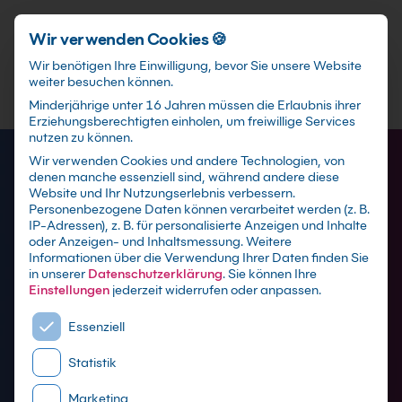
Schnellzugriff
Zum Hauptinhalt springen
Wir verwenden Cookies 🍪
Wir benötigen Ihre Einwilligung, bevor Sie unsere Website
weiter besuchen können.
Minderjährige unter 16 Jahren müssen die Erlaubnis ihrer
Erziehungsberechtigten einholen, um freiwillige Services
nutzen zu können.
Wir verwenden Cookies und andere Technologien, von
denen manche essenziell sind, während andere diese
Website und Ihr Nutzungserlebnis verbessern.
Personenbezogene Daten können verarbeitet werden (z. B.
IP-Adressen), z. B. für personalisierte Anzeigen und Inhalte
oder Anzeigen- und Inhaltsmessung.
Weitere
Informationen über die Verwendung Ihrer Daten finden Sie
in unserer
Datenschutzerklärung
.
Sie können Ihre
Python Kurse
Einstellungen
jederzeit widerrufen oder anpassen.
Es folgt eine Liste der Service-Gruppen, für die eine E
Essenziell
mit Zertifikat als Live Online Training,
Statistik
Präsenzseminar in Python-Schulungszentren
sowie maßgeschneiderte Firmen- oder Inhouse-
Marketing