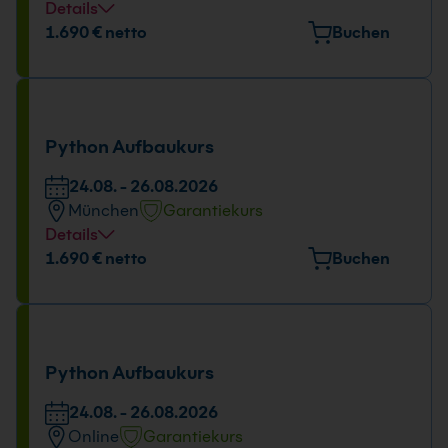
Details
Tage und Uhrzeit
1.690 € netto
Buchen
18.08. - 21.08.2026
09:00 - 16:00 Uhr
Python Aufbaukurs
24.08. - 26.08.2026
München
Garantiekurs
Details
Veranstaltungsort
1.690 € netto
Buchen
Elektrastr. 6a, 81925 München
Tage und Uhrzeit
24.08. - 26.08.2026
Python Aufbaukurs
09:00 - 16:00 Uhr
24.08. - 26.08.2026
Online
Garantiekurs