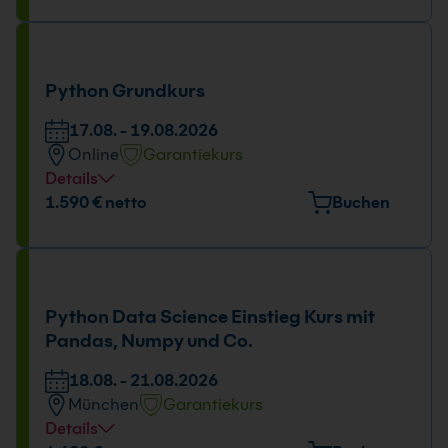
Könneritzstr. 31, 01067 Dresden
Tage und Uhrzeit
17.08. - 19.08.2026
Python Grundkurs
09:00 - 16:00 Uhr
17.08. - 19.08.2026
Online
Garantiekurs
Details
Tage und Uhrzeit
1.590 € netto
Buchen
17.08. - 19.08.2026
09:00 - 16:00 Uhr
Python Data Science Einstieg Kurs mit
Pandas, Numpy und Co.
18.08. - 21.08.2026
München
Garantiekurs
Details