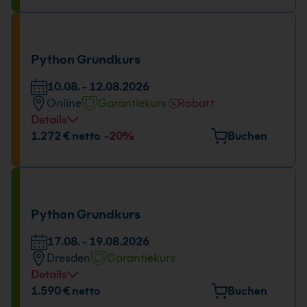
Kölner Str. 265, 51149 Köln
Tage und Uhrzeit
10.08. - 12.08.2026
Python Grundkurs
09:00 - 16:00 Uhr
10.08. - 12.08.2026
Online
Garantiekurs
Rabatt
Details
Tage und Uhrzeit
1.272 € netto
-20%
Buchen
10.08. - 12.08.2026
09:00 - 16:00 Uhr
Python Grundkurs
17.08. - 19.08.2026
Dresden
Garantiekurs
Details
Veranstaltungsort
1.590 € netto
Buchen