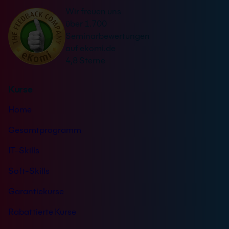
a
r
Wir freuen uns
t
s
über 1.700
i
t
Seminarbewertungen
v
ä
auf ekomi.de
e
n
4,8 Sterne
:
d
n
Kurse
i
s
Home
*
Gesamtprogramm
IT-Skills
Soft-Skills
Garantiekurse
Rabattierte Kurse