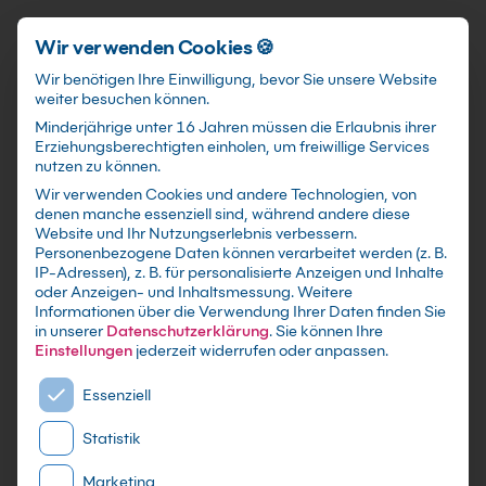
Förderungen
training@kebel.de
+49 231 5191986
Anmelden
Zum Hauptinhalt springen
Wir verwenden Cookies 🍪
Wir benötigen Ihre Einwilligung, bevor Sie unsere Website
weiter besuchen können.
Suchfeld
Minderjährige unter 16 Jahren müssen die Erlaubnis ihrer
Erziehungsberechtigten einholen, um freiwillige Services
nutzen zu können.
Wir verwenden Cookies und andere Technologien, von
Inventor Kurse
in
denen manche essenziell sind, während andere diese
Suchen
Website und Ihr Nutzungserlebnis verbessern.
Krefeld
Personenbezogene Daten können verarbeitet werden (z. B.
IP-Adressen), z. B. für personalisierte Anzeigen und Inhalte
oder Anzeigen- und Inhaltsmessung.
Weitere
Informationen über die Verwendung Ihrer Daten finden Sie
in unserer
Datenschutzerklärung
.
Sie können Ihre
Einstellungen
jederzeit widerrufen oder anpassen.
Es folgt eine Liste der Service-Gruppen, für die eine E
Essenziell
Statistik
Marketing