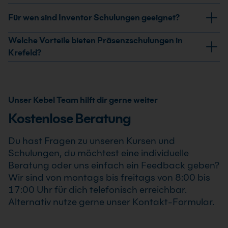
In einer Inventor Schulung in Krefeld lernst du, wie du
Für wen sind Inventor Schulungen geeignet?
mit der CAD-Software professionelle 3D-Modelle,
Baugruppen und technische Zeichnungen erstellst. Du
Inventor Schulungen in Krefeld sind für alle geeignet,
Welche Vorteile bieten Präsenzschulungen in
arbeitest praxisnah an Themen wie
die technische Zeichnungen erstellen oder mit CAD
Krefeld?
Bauteilkonstruktion, parametrisches Modellieren,
arbeiten möchten. Dazu gehören z. B. Architekten,
Präsenztrainings bieten:
Ableitungen von Zeichnungen sowie der Erstellung und
Bauingenieure, technische Zeichner, Maschinenbauer
Verwaltung von Baugruppen.
sowie Innenarchitekten.
direkten Austausch mit dem Trainer
Unser Kebel Team hilft dir gerne weiter
In weiterführenden Kursen vertiefst du dein Wissen in
Auch Einsteiger ohne Vorkenntnisse können mit
individuelle Unterstützung
Kostenlose Beratung
Bereichen wie Blechkonstruktion, Simulationen oder
Grundlagenkursen starten, während Fortgeschrittene
automatisierte Konstruktionsprozesse, sodass du
intensive praktische Übungen
und Profis ihr Wissen gezielt vertiefen oder
Du hast Fragen zu unseren Kursen und
Inventor effizient im Arbeitsalltag einsetzen kannst.
spezialisieren können.
Networking mit anderen Teilnehmern
Schulungen, du möchtest eine individuelle
Beratung oder uns einfach ein Feedback geben?
Gerade bei komplexen CAD-Themen ist der
Wir sind von montags bis freitags von 8:00 bis
persönliche Kontakt ein großer Vorteil.
17:00 Uhr für dich telefonisch erreichbar.
Alternativ nutze gerne unser Kontakt-Formular.