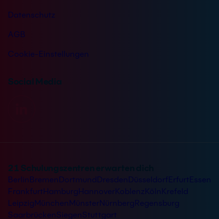
Datenschutz
AGB
Cookie-Einstellungen
Social Media
21 Schulungszentren erwarten dich
Berlin
Bremen
Dortmund
Dresden
Düsseldorf
Erfurt
Essen
Frankfurt
Hamburg
Hannover
Koblenz
Köln
Krefeld
Leipzig
München
Münster
Nürnberg
Regensburg
Saarbrücken
Siegen
Stuttgart