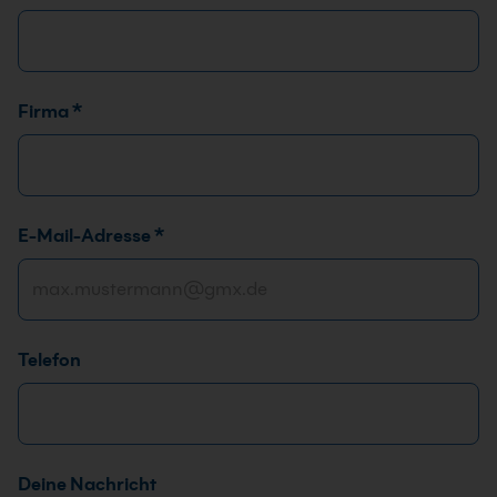
Firma
*
N
E-Mail-Adresse
*
a
m
e
T
Telefon
e
l
e
f
o
Deine Nachricht