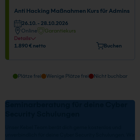
26.10. - 28.10.2026
Anti Hacking Maßnahmen Kurs für Admins
09:00 - 16:00 Uhr
26.10. - 28.10.2026
Online
Garantiekurs
Details
Tage und Uhrzeit
1.890 € netto
Buchen
26.10. - 28.10.2026
09:00 - 16:00 Uhr
Plätze frei
Wenige Plätze frei
Nicht buchbar
Seminarberatung für deine Cyber
Security Schulungen
Unser Kebel Team berät dich gerne kostenlos und
unverbindlich für deine Cyber Security Schulungen. Wir