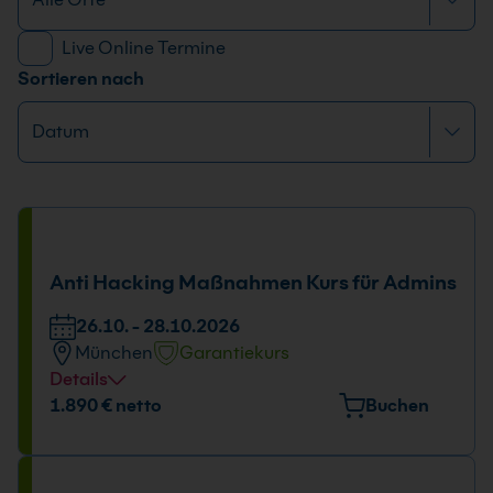
Live Online Termine
Sortieren nach
Anti Hacking Maßnahmen Kurs für Admins
26.10. - 28.10.2026
München
Garantiekurs
Details
Veranstaltungsort
1.890 € netto
Buchen
Elektrastr. 6a, 81925 München
Tage und Uhrzeit