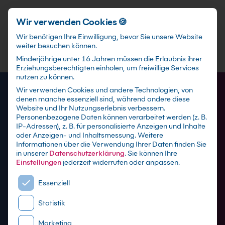
Schnellzugriff
Zum Hauptinhalt springen
Wir verwenden Cookies 🍪
Wir benötigen Ihre Einwilligung, bevor Sie unsere Website
weiter besuchen können.
Minderjährige unter 16 Jahren müssen die Erlaubnis ihrer
Erziehungsberechtigten einholen, um freiwillige Services
nutzen zu können.
Wir verwenden Cookies und andere Technologien, von
denen manche essenziell sind, während andere diese
Website und Ihr Nutzungserlebnis verbessern.
Personenbezogene Daten können verarbeitet werden (z. B.
IP-Adressen), z. B. für personalisierte Anzeigen und Inhalte
oder Anzeigen- und Inhaltsmessung.
Weitere
Informationen über die Verwendung Ihrer Daten finden Sie
in unserer
Datenschutzerklärung
.
Sie können Ihre
Cyber Security Schulungen
Einstellungen
jederzeit widerrufen oder anpassen.
Es folgt eine Liste der Service-Gruppen, für die eine E
Essenziell
mit Zertifikat als Live online Training,
Statistik
Präsenzseminar in Schulungszentren sowie
maßgeschneiderte Firmen- oder Inhouse-
Marketing