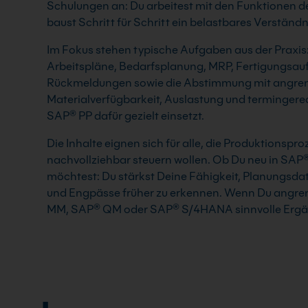
Schulungen an: Du arbeitest mit den Funktionen 
baust Schritt für Schritt ein belastbares Verständ
Im Fokus stehen typische Aufgaben aus der Praxis
Arbeitspläne, Bedarfsplanung, MRP, Fertigungsauf
Rückmeldungen sowie die Abstimmung mit angrenz
Materialverfügbarkeit, Auslastung und terminge
SAP® PP dafür gezielt einsetzt.
Die Inhalte eignen sich für alle, die Produktionsp
nachvollziehbar steuern wollen. Ob Du neu in SA
möchtest: Du stärkst Deine Fähigkeit, Planungsdat
und Engpässe früher zu erkennen. Wenn Du angren
MM, SAP® QM oder SAP® S/4HANA sinnvolle Erg