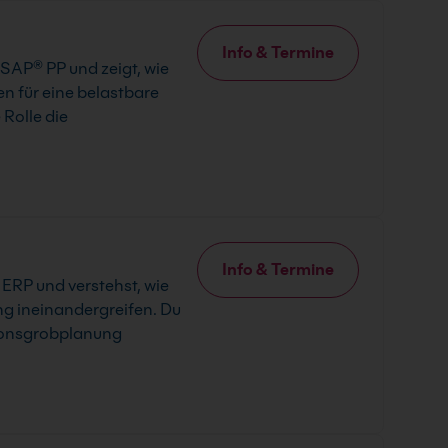
Info & Termine
SAP® PP und zeigt, wie
 für eine belastbare
Rolle die
Info & Termine
ERP und verstehst, wie
 ineinandergreifen. Du
tionsgrobplanung