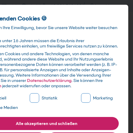
training@kebel.de
+49 231 5191986
Anmelden
enden Cookies 🍪
Info & Services
Kontakt
 Ihre Einwilligung, bevor Sie unsere Website weiter besuchen
 unter 16 Jahren müssen die Erlaubnis ihrer
echtigten einholen, um freiwillige Services nutzen zu können.
en Cookies und andere Technologien, von denen manche
ind, während andere diese Website und Ihr Nutzungserlebnis
Suchen
ersonenbezogene Daten können verarbeitet werden (z. B. IP-
 B. für personalisierte Anzeigen und Inhalte oder Anzeigen-
essung.
Weitere Informationen über die Verwendung Ihrer
Sie in unserer
Datenschutzerklärung
.
Sie können Ihre
n
jederzeit widerrufen oder anpassen.
ne Liste der Service-Gruppen, für die eine Einwilligung erte
nd -
iell
Statistik
Marketing
ne Medien
dul PP
Alle akzeptieren und schließen