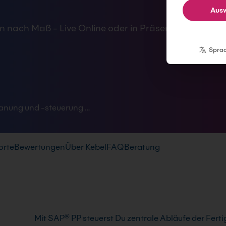
Ausw
 nach Maß - Live Online oder in Präsenz lernen - In 
Spra
anung und -steuerung …
orte
Bewertungen
Über Kebel
FAQ
Beratung
Mit SAP® PP steuerst Du zentrale Abläufe der Ferti