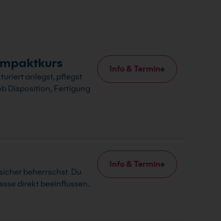
ompaktkurs
Info & Termine
riert anlegst, pflegst
b Disposition, Fertigung
Info & Termine
sicher beherrschst. Du
sse direkt beeinflussen.