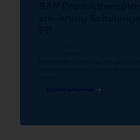
SAP Produktionspla
steuerung Schulunge
PP
Unser Kebel Team berät dich gerne kostenl
für deine SAP Produktionsplanung und -st
Modul PP. Wir unterstützen dich gerne dab
Kurs und das optimale Lernformat für dein
finden.
Kontakt aufnehmen