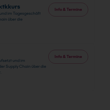
ktkkurs
Info & Termine
t und im Tagesgeschäft
ain über die
Info & Termine
ufsetzt und im
der Supply Chain über die
.