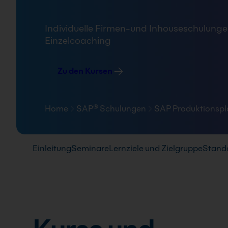
FAQ
Individuelle Firmen-und Inhouseschulungen
Einzelcoaching
Zu den Kursen
Home
SAP® Schulungen
SAP Produktionspl
Pfad-Navigation
Einleitung
Seminare
Lernziele und Zielgruppe
Stand