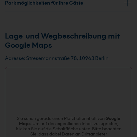
Parkmöglichkeiten für Ihre Gäste
Notebooks, klimatisierte Räume, lichtstarker Beamer,
mobile Pinnwand, Moderationskoffer, Whiteboard,
Parkplätze
Flipchart, Verdunkelungsmöglichkeit, Laserdrucker,
Glasfaser-Anschluss mit max. 300 Mbit/s Download +
Kostenlose Parkplätze finden Sie direkt in der
Lage und Wegbeschreibung mit
150 Mbit/s Upload, statische Router-IP, redundante
Umgebung vor oder gegen Gebühr in einer Tiefgarage.
Internetanbindung, Backbone mit 1 GBit, GBit-
Google Maps
Vernetzung + WLAN. Ihre eigene Software kann auf
unseren Systemen installiert werden.
Adresse: Stresemannstraße 78, 10963 Berlin
Sie sehen gerade einen Platzhalterinhalt von
Google
Maps
. Um auf den eigentlichen Inhalt zuzugreifen,
klicken Sie auf die Schaltfläche unten. Bitte beachten
Sie, dass dabei Daten an Drittanbieter