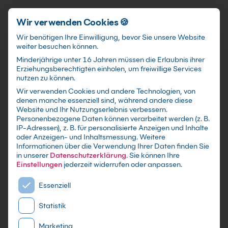
Förderungen
training@kebel.de
+49 231 5191986
Anmelden
Zum Hauptinhalt springen
Wir verwenden Cookies 🍪
Wir benötigen Ihre Einwilligung, bevor Sie unsere Website
weiter besuchen können.
Suchfeld
Minderjährige unter 16 Jahren müssen die Erlaubnis ihrer
Erziehungsberechtigten einholen, um freiwillige Services
nutzen zu können.
Wir verwenden Cookies und andere Technologien, von
Seminarraum in
Berlin
denen manche essenziell sind, während andere diese
Suchen
Website und Ihr Nutzungserlebnis verbessern.
mieten
Personenbezogene Daten können verarbeitet werden (z. B.
IP-Adressen), z. B. für personalisierte Anzeigen und Inhalte
oder Anzeigen- und Inhaltsmessung.
Weitere
Informationen über die Verwendung Ihrer Daten finden Sie
in unserer
Datenschutzerklärung
.
Sie können Ihre
Einstellungen
jederzeit widerrufen oder anpassen.
Es folgt eine Liste der Service-Gruppen, für die eine E
Essenziell
Statistik
Marketing