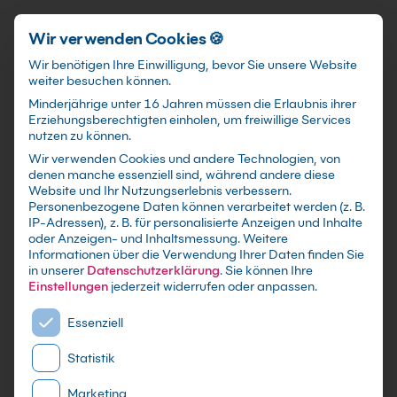
Förderungen
training@kebel.de
+49 231 5191986
Anmelden
Zum Hauptinhalt springen
Wir verwenden Cookies 🍪
Wir benötigen Ihre Einwilligung, bevor Sie unsere Website
weiter besuchen können.
Suchfeld
Minderjährige unter 16 Jahren müssen die Erlaubnis ihrer
Erziehungsberechtigten einholen, um freiwillige Services
nutzen zu können.
Wir verwenden Cookies und andere Technologien, von
Bildungsscheck 2.0 NRW
für
denen manche essenziell sind, während andere diese
Suchen
Website und Ihr Nutzungserlebnis verbessern.
deine berufliche
Personenbezogene Daten können verarbeitet werden (z. B.
IP-Adressen), z. B. für personalisierte Anzeigen und Inhalte
Weiterbildung in 2026
oder Anzeigen- und Inhaltsmessung.
Weitere
Informationen über die Verwendung Ihrer Daten finden Sie
in unserer
Datenschutzerklärung
.
Sie können Ihre
Einstellungen
jederzeit widerrufen oder anpassen.
Es folgt eine Liste der Service-Gruppen, für die eine E
Essenziell
Statistik
Marketing