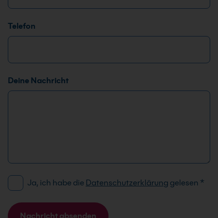
s
e
Telefon
Deine Nachricht
D
Ja, ich habe die
Datenschutzerklärung
gelesen
*
S
G
V
Nachricht absenden