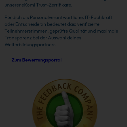
unserer eKomi Trust-Zertifikate.
2 Tage
Nächster Termin: 24.08.2026
Für dich als Personalverantwortliche, IT-Fachkraft
14 Standorte
oder Entscheider:in bedeutet das: verifizierte
Live Online
Teilnehmerstimmen, geprüfte Qualität und maximale
Garantiekurs
Transparenz bei der Auswahl deines
Info & Termine
Weiterbildungspartners.
Zum Bewertungsportal
DATEV Kontoauszüge Grundkurs
Du lernst in unserem DATEV-Kurs elektronische
Kontoauszüge das Anlegen eines Kreditinstituts
sowie das Einrichten der Buchhaltung für
elektronische Kontoauszüge. Hier erzeugst Du