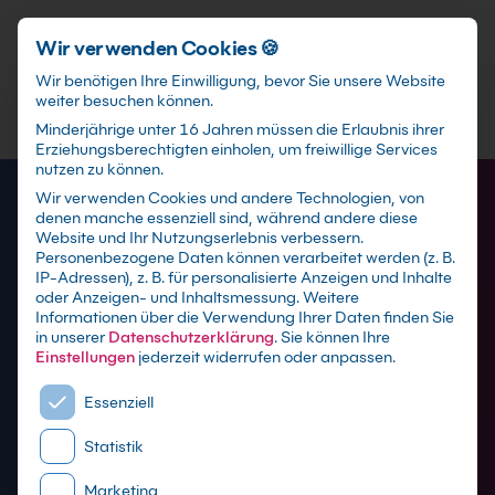
Förderungen
training@kebel.de
+49 231 5191986
Anmelden
Zum Hauptinhalt springen
Wir verwenden Cookies 🍪
Wir benötigen Ihre Einwilligung, bevor Sie unsere Website
weiter besuchen können.
Suchfeld
Minderjährige unter 16 Jahren müssen die Erlaubnis ihrer
Erziehungsberechtigten einholen, um freiwillige Services
nutzen zu können.
Wir verwenden Cookies und andere Technologien, von
denen manche essenziell sind, während andere diese
Suchen
Website und Ihr Nutzungserlebnis verbessern.
Personenbezogene Daten können verarbeitet werden (z. B.
IP-Adressen), z. B. für personalisierte Anzeigen und Inhalte
oder Anzeigen- und Inhaltsmessung.
Weitere
Informationen über die Verwendung Ihrer Daten finden Sie
in unserer
Datenschutzerklärung
.
Sie können Ihre
Einstellungen
jederzeit widerrufen oder anpassen.
Es folgt eine Liste der Service-Gruppen, für die eine E
Essenziell
Statistik
Marketing