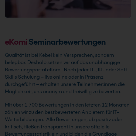
1 Tag
Nächster Termin: 24.09.2026
4 Standorte
Live Online
Info & Termine
eKomi
Seminarbewertungen
Qualität ist bei Kebel kein Versprechen, sondern
belegbar. Deshalb setzen wir auf das unabhängige
Bewertungsportal eKomi. Nach jeder IT-, KI- oder Soft
Skills Schulung – live online oder in Präsenz
durchgeführt – erhalten unsere Teilnehmer:innen die
DATEV Rechnungswesen Kurs
Möglichkeit, uns anonym und freiwillig zu bewerten.
In unserem DATEV Rechnungswesen oder
Mit über 1.700 Bewertungen in den letzten 12 Monaten
Buchführung Kurs lernst Du das Einspielen,
zählen wir zu den bestbewerteten Anbietern für IT-
Sichern und Löschen von Rechnungswesen-
Weiterbildungen. Alle Bewertungen, ob positiv oder
Daten. Du erhältst einen Einstieg in das DATEV
kritisch, fließen transparent in unsere offizielle
pro Programm anhand praxisnaher
Bewertungsstatistik ein und bilden die Grundlage
Fallbeispiele und zahlreicher Übungsaufgaben.