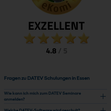
Buchungsvorschläge und verarbeitest diese
anschließend.
1 Tag
Nächster Termin: 24.09.2026
4 Standorte
Live Online
Info & Termine
Fragen zu DATEV Schulungen in Essen
Wie kann ich mich zum DATEV Seminare
anmelden?
Die Anmeldung erfolgt online über die jeweilige
Welche DATEV-Software wird geschult?