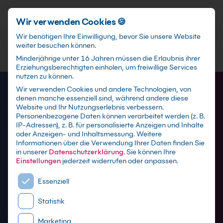
Förderungen
training@kebel.de
+49 231 5191986
Anmelden
Zum Hauptinhalt springen
Wir verwenden Cookies 🍪
Wir benötigen Ihre Einwilligung, bevor Sie unsere Website
weiter besuchen können.
Suchfeld
Minderjährige unter 16 Jahren müssen die Erlaubnis ihrer
Erziehungsberechtigten einholen, um freiwillige Services
nutzen zu können.
Wir verwenden Cookies und andere Technologien, von
denen manche essenziell sind, während andere diese
Suchen
Website und Ihr Nutzungserlebnis verbessern.
Personenbezogene Daten können verarbeitet werden (z. B.
IP-Adressen), z. B. für personalisierte Anzeigen und Inhalte
oder Anzeigen- und Inhaltsmessung.
Weitere
Informationen über die Verwendung Ihrer Daten finden Sie
in unserer
Datenschutzerklärung
.
Sie können Ihre
Einstellungen
jederzeit widerrufen oder anpassen.
Es folgt eine Liste der Service-Gruppen, für die eine E
Essenziell
Statistik
Marketing