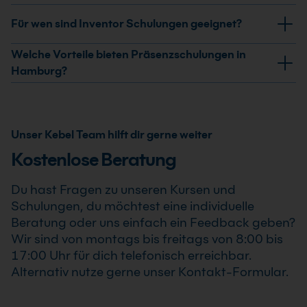
In einer Inventor Schulung in Hamburg lernst du, wie du
Für wen sind Inventor Schulungen geeignet?
mit der CAD-Software professionelle 3D-Modelle,
Baugruppen und technische Zeichnungen erstellst. Du
Inventor Schulungen in Hamburg sind für alle geeignet,
Welche Vorteile bieten Präsenzschulungen in
arbeitest praxisnah an Themen wie
die technische Zeichnungen erstellen oder mit CAD
Hamburg?
Bauteilkonstruktion, parametrisches Modellieren,
arbeiten möchten. Dazu gehören z. B. Architekten,
Präsenztrainings bieten:
Ableitungen von Zeichnungen sowie der Erstellung und
Bauingenieure, technische Zeichner, Maschinenbauer
Verwaltung von Baugruppen.
sowie Innenarchitekten.
direkten Austausch mit dem Trainer
Unser Kebel Team hilft dir gerne weiter
In weiterführenden Kursen vertiefst du dein Wissen in
Auch Einsteiger ohne Vorkenntnisse können mit
individuelle Unterstützung
Kostenlose Beratung
Bereichen wie Blechkonstruktion, Simulationen oder
Grundlagenkursen starten, während Fortgeschrittene
automatisierte Konstruktionsprozesse, sodass du
intensive praktische Übungen
und Profis ihr Wissen gezielt vertiefen oder
Du hast Fragen zu unseren Kursen und
Inventor effizient im Arbeitsalltag einsetzen kannst.
spezialisieren können.
Networking mit anderen Teilnehmern
Schulungen, du möchtest eine individuelle
Beratung oder uns einfach ein Feedback geben?
Gerade bei komplexen CAD-Themen ist der
Wir sind von montags bis freitags von 8:00 bis
persönliche Kontakt ein großer Vorteil.
17:00 Uhr für dich telefonisch erreichbar.
Alternativ nutze gerne unser Kontakt-Formular.