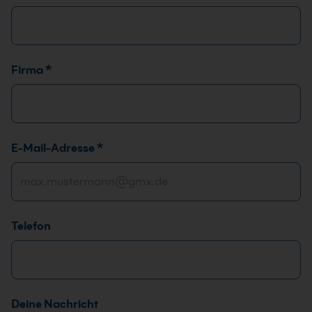
N
Firma
*
a
m
e
*
E-Mail-Adresse
*
*
Telefon
Deine Nachricht