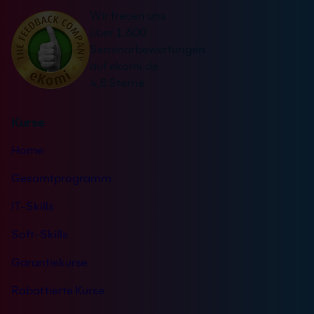
a
r
Wir freuen uns
t
s
über 1.600
i
t
Seminarbewertungen
v
ä
auf ekomi.de
e
n
4,8 Sterne
:
d
n
Kurse
i
s
Home
*
Gesamtprogramm
IT-Skills
Soft-Skills
Garantiekurse
Rabattierte Kurse