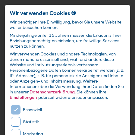
Förderungen
training@kebel.de
+49 231 5191986
Anmelden
Zum Hauptinhalt springen
Wir verwenden Cookies 🍪
Wir benötigen Ihre Einwilligung, bevor Sie unsere Website
weiter besuchen können.
Suchfeld
Minderjährige unter 16 Jahren müssen die Erlaubnis ihrer
Erziehungsberechtigten einholen, um freiwillige Services
nutzen zu können.
Wir verwenden Cookies und andere Technologien, von
Inventor Kurse
in
denen manche essenziell sind, während andere diese
Suchen
Website und Ihr Nutzungserlebnis verbessern.
Hamburg
Personenbezogene Daten können verarbeitet werden (z. B.
IP-Adressen), z. B. für personalisierte Anzeigen und Inhalte
oder Anzeigen- und Inhaltsmessung.
Weitere
Informationen über die Verwendung Ihrer Daten finden Sie
in unserer
Datenschutzerklärung
.
Sie können Ihre
Einstellungen
jederzeit widerrufen oder anpassen.
Es folgt eine Liste der Service-Gruppen, für die eine E
Essenziell
Statistik
Marketing