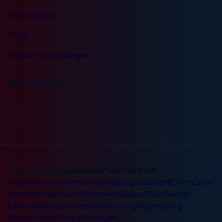
Datenschutz
AGB
Cookie-Einstellungen
Social Media
21 Schulungszentren erwarten dich
Berlin
Bremen
Dortmund
Dresden
Düsseldorf
Erfurt
Essen
Frankfurt
Hamburg
Hannover
Koblenz
Köln
Krefeld
Leipzig
München
Münster
Nürnberg
Regensburg
Saarbrücken
Siegen
Stuttgart