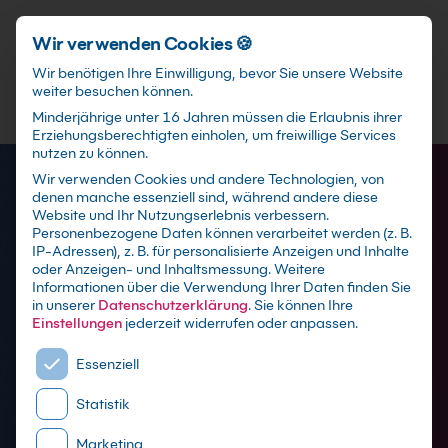
Schnellzugriff
Zum Hauptinhalt springen
Wir verwenden Cookies 🍪
Wir benötigen Ihre Einwilligung, bevor Sie unsere Website
weiter besuchen können.
Minderjährige unter 16 Jahren müssen die Erlaubnis ihrer
Erziehungsberechtigten einholen, um freiwillige Services
nutzen zu können.
Wir verwenden Cookies und andere Technologien, von
denen manche essenziell sind, während andere diese
Website und Ihr Nutzungserlebnis verbessern.
Personenbezogene Daten können verarbeitet werden (z. B.
IP-Adressen), z. B. für personalisierte Anzeigen und Inhalte
oder Anzeigen- und Inhaltsmessung.
Weitere
Informationen über die Verwendung Ihrer Daten finden Sie
in unserer
Datenschutzerklärung
.
Sie können Ihre
Access Schulungen
Einstellungen
jederzeit widerrufen oder anpassen.
Es folgt eine Liste der Service-Gruppen, für die eine E
Essenziell
mit Zertifikat als Live online Training,
Statistik
Präsenzseminar in Microsoft-Schulungszentren
sowie maßgeschneiderte Firmen- oder Inhouse-
Marketing