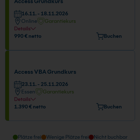
Access Grundkurs
09:00 - 16:00 Uhr
16.11. - 18.11.2026
Online
Garantiekurs
Details
Tage und Uhrzeit
990 € netto
Buchen
16.11. - 18.11.2026
09:00 - 16:00 Uhr
Access VBA Grundkurs
23.11. - 25.11.2026
Essen
Garantiekurs
Details
Veranstaltungsort
1.390 € netto
Buchen
Huyssenallee 82-88, 45128 Essen
Tage und Uhrzeit
Plätze frei
Wenige Plätze frei
Nicht buchbar