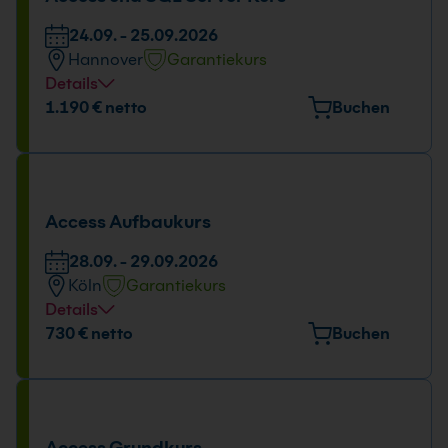
24.09. - 25.09.2026
Hannover
Garantiekurs
Details
Veranstaltungsort
1.190 € netto
Buchen
Freundallee 13a, 30173 Hannover
Tage und Uhrzeit
24.09. - 25.09.2026
Access Aufbaukurs
09:00 - 16:00 Uhr
28.09. - 29.09.2026
Köln
Garantiekurs
Details
Veranstaltungsort
730 € netto
Buchen
Kölner Str. 265, 51149 Köln
Tage und Uhrzeit
28.09. - 29.09.2026
Access Grundkurs