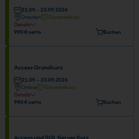
21.09. - 23.09.2026
Dresden
Garantiekurs
Details
Veranstaltungsort
990 € netto
Buchen
Könneritzstr. 31, 01067 Dresden
Tage und Uhrzeit
21.09. - 23.09.2026
Access Grundkurs
09:00 - 16:00 Uhr
21.09. - 23.09.2026
Online
Garantiekurs
Details
Tage und Uhrzeit
990 € netto
Buchen
21.09. - 23.09.2026
09:00 - 16:00 Uhr
Access und SQL Server Kurs