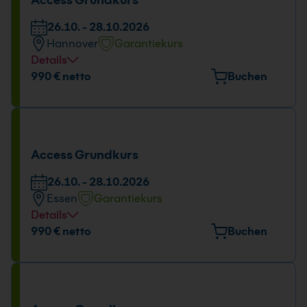
09:00 - 16:00 Uhr
26.10. - 28.10.2026
Hannover
Garantiekurs
Details
Veranstaltungsort
990 € netto
Buchen
Freundallee 13a, 30173 Hannover
Tage und Uhrzeit
26.10. - 28.10.2026
Access Grundkurs
09:00 - 16:00 Uhr
26.10. - 28.10.2026
Essen
Garantiekurs
Details
Veranstaltungsort
990 € netto
Buchen
Huyssenallee 82-88, 45128 Essen
Tage und Uhrzeit
26.10. - 28.10.2026