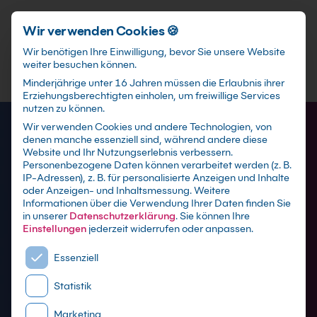
Schnellzugriff
Zum Hauptinhalt springen
Wir verwenden Cookies 🍪
Wir benötigen Ihre Einwilligung, bevor Sie unsere Website
weiter besuchen können.
Minderjährige unter 16 Jahren müssen die Erlaubnis ihrer
Erziehungsberechtigten einholen, um freiwillige Services
nutzen zu können.
Wir verwenden Cookies und andere Technologien, von
denen manche essenziell sind, während andere diese
Website und Ihr Nutzungserlebnis verbessern.
Personenbezogene Daten können verarbeitet werden (z. B.
IP-Adressen), z. B. für personalisierte Anzeigen und Inhalte
oder Anzeigen- und Inhaltsmessung.
Weitere
Adobe After Effects
Informationen über die Verwendung Ihrer Daten finden Sie
in unserer
Datenschutzerklärung
.
Sie können Ihre
Schulungen
Einstellungen
jederzeit widerrufen oder anpassen.
Es folgt eine Liste der Service-Gruppen, für die eine E
Essenziell
mit Zertifikat als Live online Training,
Statistik
Präsenzseminar in Adobe-Schulungszentren
sowie maßgeschneiderte Firmen- oder Inhouse-
Marketing