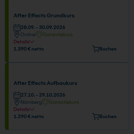
Tage und Uhrzeit
28.09. - 30.09.2026
After Effects Grundkurs
09:00 - 16:00 Uhr
28.09. - 30.09.2026
Online
Garantiekurs
Details
Tage und Uhrzeit
1.390 € netto
Buchen
28.09. - 30.09.2026
09:00 - 16:00 Uhr
After Effects Aufbaukurs
27.10. - 29.10.2026
Nürnberg
Garantiekurs
Details
Veranstaltungsort
1.290 € netto
Buchen
Emmericher Str. 17, 90411 Nürnberg