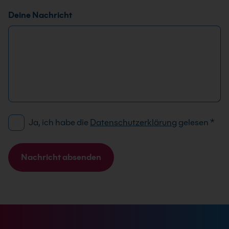
Deine Nachricht
D
*
Ja, ich habe die
Datenschutzerklärung
gelesen
*
S
T
G
e
V
l
Nachricht absenden
O
e
A
-
f
l
E
o
t
i
n
e
n
*
r