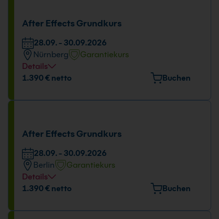
After Effects Grundkurs
28.09. - 30.09.2026
Nürnberg
Garantiekurs
Details
Veranstaltungsort
1.390 € netto
Buchen
Emmericher Str. 17, 90411 Nürnberg
Tage und Uhrzeit
28.09. - 30.09.2026
After Effects Grundkurs
09:00 - 16:00 Uhr
28.09. - 30.09.2026
Berlin
Garantiekurs
Details
Veranstaltungsort
1.390 € netto
Buchen
Stresemannstraße 78, 10963 Berlin