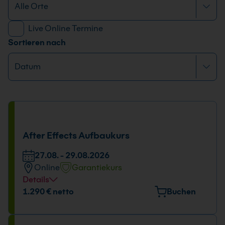
Live Online Termine
Sortieren nach
After Effects Aufbaukurs
27.08. - 29.08.2026
Online
Garantiekurs
Details
Tage und Uhrzeit
1.290 € netto
Buchen
27.08. - 29.08.2026
09:00 - 16:00 Uhr