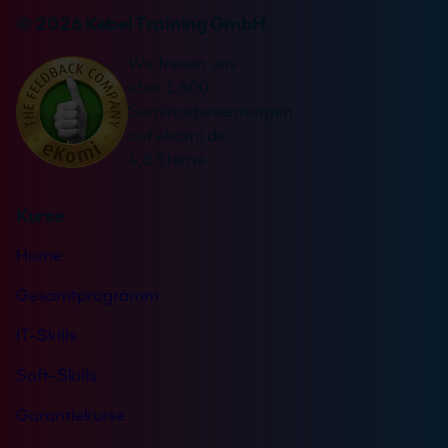
v
n
© 2026 Kebel Training GmbH
e
a
r
Wir freuen uns
t
s
über 1.600
i
t
Seminarbewertungen
v
ä
auf ekomi.de
e
n
4,8 Sterne
:
d
n
Kurse
i
s
Home
*
Gesamtprogramm
IT-Skills
Soft-Skills
Garantiekurse