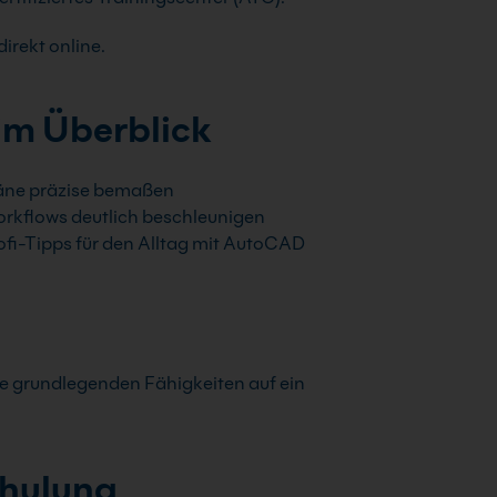
irekt online.
im Überblick
äne präzise bemaßen
rkflows deutlich beschleunigen
ofi-Tipps für den Alltag mit AutoCAD
hre grundlegenden Fähigkeiten auf ein
chulung