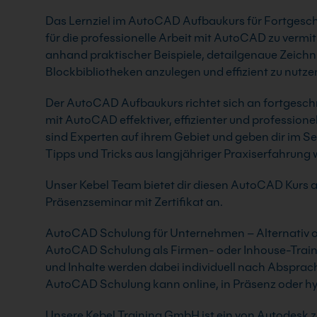
Das Lernziel im AutoCAD Aufbaukurs für Fortgeschri
für die professionelle Arbeit mit AutoCAD zu vermit
anhand praktischer Beispiele, detailgenaue Zeichn
Blockbibliotheken anzulegen und effizient zu nutze
Der AutoCAD Aufbaukurs richtet sich an fortgesch
mit AutoCAD effektiver, effizienter und professione
sind Experten auf ihrem Gebiet und geben dir im Sem
Tipps und Tricks aus langjähriger Praxiserfahrung w
Unser Kebel Team bietet dir diesen AutoCAD Kurs al
Präsenzseminar mit Zertifikat an.
AutoCAD Schulung für Unternehmen – Alternativ org
AutoCAD Schulung als Firmen- oder Inhouse-Traini
und Inhalte werden dabei individuell nach Abspra
AutoCAD Schulung kann online, in Präsenz oder hyb
Unsere Kebel Training GmbH ist ein von Autodesk ze