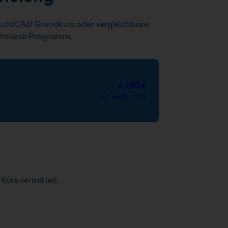
utoCAD Grundkurs oder vergleichbare
Autodesk Programm.
1.490 €
zzgl. MwSt. 19%
urs vermittelt: