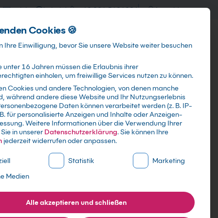
training@kebel.de
+49 231 5191986
Anmelden
enden Cookies 🍪
Info & Services
Kontakt
 Ihre Einwilligung, bevor Sie unsere Website weiter besuchen
 unter 16 Jahren müssen die Erlaubnis ihrer
echtigten einholen, um freiwillige Services nutzen zu können.
en Cookies und andere Technologien, von denen manche
ind, während andere diese Website und Ihr Nutzungserlebnis
Suchen
ersonenbezogene Daten können verarbeitet werden (z. B. IP-
 B. für personalisierte Anzeigen und Inhalte oder Anzeigen-
essung.
Weitere Informationen über die Verwendung Ihrer
Sie in unserer
Datenschutzerklärung
.
Sie können Ihre
n
jederzeit widerrufen oder anpassen.
ne Liste der Service-Gruppen, für die eine Einwilligung erte
iell
Statistik
Marketing
ne Medien
Alle akzeptieren und schließen