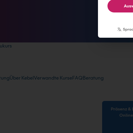
Ausw
Spra
ukurs
tung
Über Kebel
Verwandte Kurse
FAQ
Beratung
Präsenz & Live-
Onlin