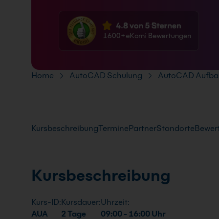
FAQ
Pfad-Navigation
Home
AutoCAD Schulung
AutoCAD Aufba
Kursbeschreibung
Termine
Partner
Standorte
Bewer
Kursbeschreibung
Kurs-ID:
Kursdauer:
Uhrzeit:
AUA
2 Tage
09:00 - 16:00 Uhr