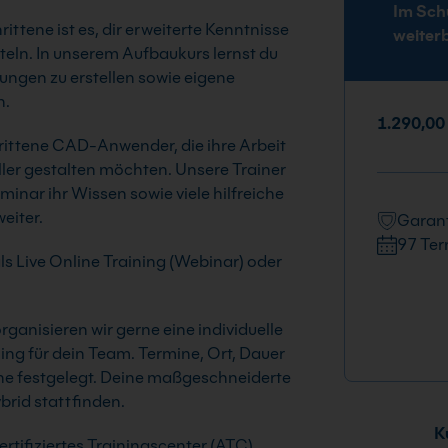
Im Sch
ttene ist es, dir erweiterte Kenntnisse
weiter
teln. In unserem Aufbaukurs lernst du
ungen zu erstellen sowie eigene
n.
1.290,00
rittene CAD-Anwender, die ihre Arbeit
ller gestalten möchten. Unsere Trainer
inar ihr Wissen sowie viele hilfreiche
eiter.
Garant
97 Ter
s Live Online Training (Webinar) oder
anisieren wir gerne eine individuelle
ng für dein Team. Termine, Ort, Dauer
che festgelegt. Deine maßgeschneiderte
rid stattfinden.
Ku
rtifiziertes Trainingscenter (ATC).