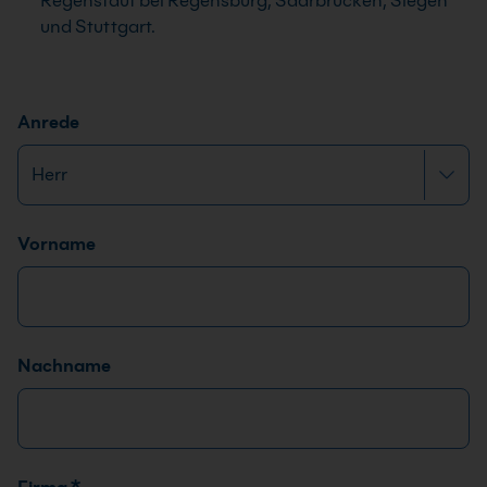
Regenstauf bei Regensburg, Saarbrücken, Siegen
und Stuttgart.
Anrede
Name
*
Vorname
Nachname