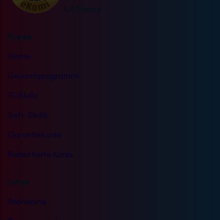
n
4,8 Sterne
:
d
n
Kurse
i
s
Home
*
Gesamtprogramm
IT-Skills
Soft-Skills
Garantiekurse
Rabattierte Kurse
Infos
Standorte