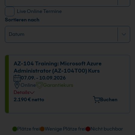
Live Online Termine
Sortieren nach
AZ-104 Training: Microsoft Azure
Administrator (AZ-104T00) Kurs
07.09. - 10.09.2026
Online
Garantiekurs
Details
Datum und Uhrzeit
2.190 € netto
Buchen
07.09. - 10.09.2026
09:00 - 16:00 Uhr
Plätze frei
Wenige Plätze frei
Nicht buchbar