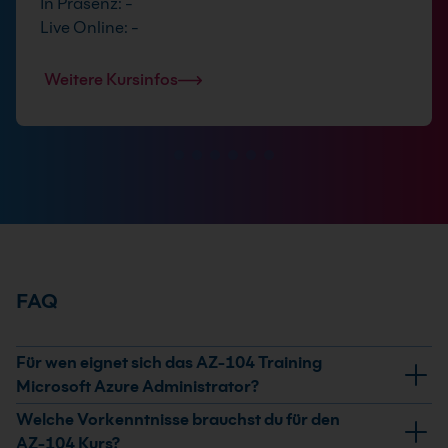
In Präsenz: -
Live Online: -
Weitere Kursinfos
FAQ
Für wen eignet sich das AZ-104 Training
Microsoft Azure Administrator?
Das Seminar richtet sich an IT-Fachkräfte, die Azure-
Welche Vorkenntnisse brauchst du für den
Ressourcen administrieren oder diese Rolle
AZ-104 Kurs?