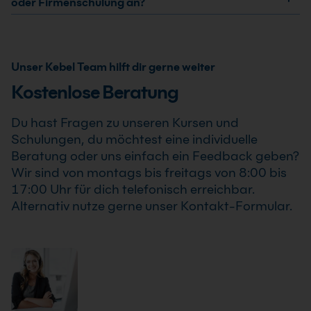
bestätigten Termine. Der AZ-104 Training: Microsoft
oder Firmenschulung an?
Einsatz von AZ-104 Training: Microsoft Azure
Azure Administrator (AZ-104T00) Kurs findet auch
Ja, wir bieten den AZ-104 Training: Microsoft Azure
Administrator (AZ-104T00) Kurs .
bereits ab einem Teilnehmer statt, sodass Du Deine
Administrator (AZ-104T00) Kurs als Inhouse Training
Weiterbildung sicher und zuverlässig planen kannst.
oder Firmenschulung an. Zusätzlich kann die Schulung
Unser Kebel Team hilft dir gerne weiter
auch als Online-Firmenschulung durchgeführt werden.
Kostenlose Beratung
Inhalte, Prozesse und Schwerpunkte passen wir
individuell an die Anforderungen Deines
Du hast Fragen zu unseren Kursen und
Unternehmens an.
Schulungen, du möchtest eine individuelle
Beratung oder uns einfach ein Feedback geben?
Wir sind von montags bis freitags von 8:00 bis
17:00 Uhr für dich telefonisch erreichbar.
Alternativ nutze gerne unser Kontakt-Formular.