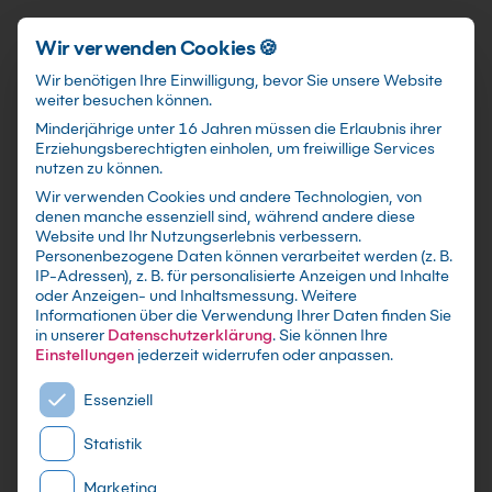
Schnellzugriff
Zum Hauptinhalt springen
Wir verwenden Cookies 🍪
Wir benötigen Ihre Einwilligung, bevor Sie unsere Website
weiter besuchen können.
Minderjährige unter 16 Jahren müssen die Erlaubnis ihrer
Erziehungsberechtigten einholen, um freiwillige Services
nutzen zu können.
Wir verwenden Cookies und andere Technologien, von
AZ-104 Training:
denen manche essenziell sind, während andere diese
Website und Ihr Nutzungserlebnis verbessern.
Microsoft Azure
Personenbezogene Daten können verarbeitet werden (z. B.
IP-Adressen), z. B. für personalisierte Anzeigen und Inhalte
Administrator (AZ-
oder Anzeigen- und Inhaltsmessung.
Weitere
104T00) Kurs
Informationen über die Verwendung Ihrer Daten finden Sie
in unserer
Datenschutzerklärung
.
Sie können Ihre
Einstellungen
jederzeit widerrufen oder anpassen.
mit Zertifikat - Kurse zu festen Terminen sowie
Es folgt eine Liste der Service-Gruppen, für die eine E
Essenziell
individuelle Firmen -und Inhouse-Schulungen
nach Maß - Live Online oder in Präsenz lernen -
Statistik
In kleinen Gruppen oder im gezielten
Einzelcoaching
Marketing