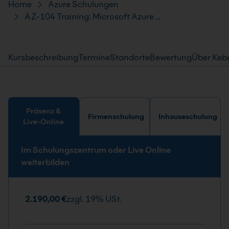
Pfad-Navigation
Home
Azure Schulungen
AZ-104 Training: Microsoft Azure …
Kursbeschreibung
Termine
Standorte
Bewertung
Über Keb
Präsenz &
Firmenschulung
Inhouseschulung
Live-Online
Im Schulungszentrum oder Live Online
weiterbilden
2.190,00 €
zzgl. 19% USt.