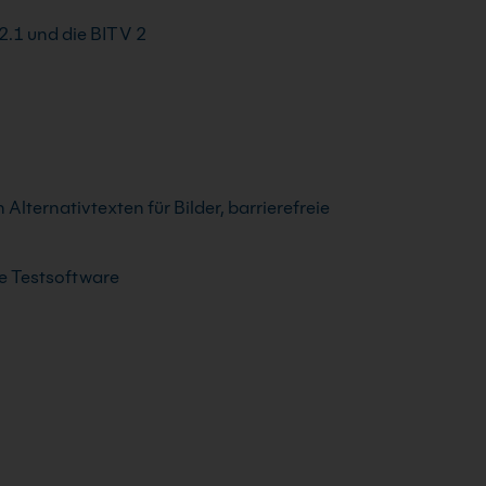
2.1 und die BITV 2
Alternativtexten für Bilder, barrierefreie
he Testsoftware