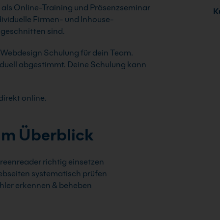
s als Online-Training und Präsenzseminar
Ku
individuelle Firmen- und Inhouse-
geschnitten sind.
e Webdesign Schulung für dein Team.
viduell abgestimmt. Deine Schulung kann
irekt online.
im Überblick
reenreader richtig einsetzen
bseiten systematisch prüfen
hler erkennen & beheben