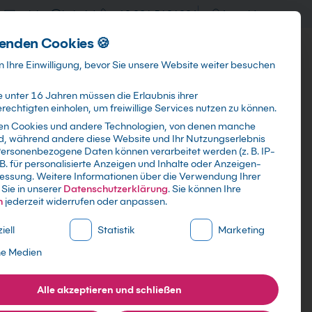
training@kebel.de
+49 231 5191986
Anmelden
enden Cookies 🍪
Info & Services
Kontakt
 Ihre Einwilligung, bevor Sie unsere Website weiter besuchen
 unter 16 Jahren müssen die Erlaubnis ihrer
echtigten einholen, um freiwillige Services nutzen zu können.
en Cookies und andere Technologien, von denen manche
ind, während andere diese Website und Ihr Nutzungserlebnis
Suchen
ersonenbezogene Daten können verarbeitet werden (z. B. IP-
 B. für personalisierte Anzeigen und Inhalte oder Anzeigen-
essung.
Weitere Informationen über die Verwendung Ihrer
Sie in unserer
Datenschutzerklärung
.
Sie können Ihre
n
jederzeit widerrufen oder anpassen.
ne Liste der Service-Gruppen, für die eine Einwilligung erte
iell
Statistik
Marketing
ne Medien
Alle akzeptieren und schließen