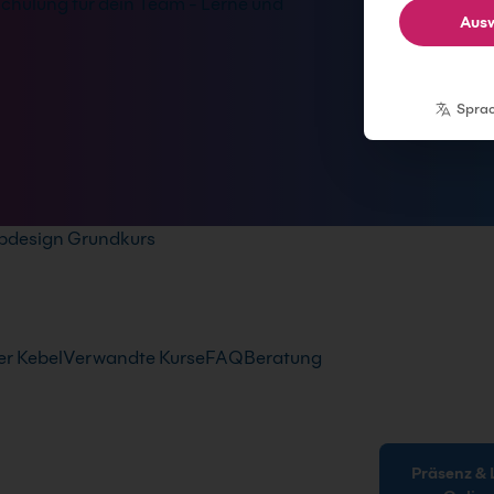
hulung für dein Team - Lerne und
Ausw
Spra
ebdesign Grundkurs
r Kebel
Verwandte Kurse
FAQ
Beratung
Präsenz & Live-