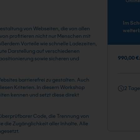
Onlin
Im Sch
Gestaltung von Webseiten, die von allen
weiter
on profitieren nicht nur Menschen mit
ußerdem Vorteile wie schnelle Ladezeiten,
gute Darstellung auf verschiedenen
990,00 €
positionierung sowie sicheren und
bsites barrierefrei zu gestalten. Auch
diesen Kriterien. In diesem Workshop
2 Tage
iten kennen und setzt diese direkt
überprüfbarer Code, die Trennung von
 die Zugänglichkeit aller Inhalte. Alle
mgesetzt.