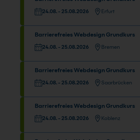
24.08. - 25.08.2026
09:00 - 16:00 Uhr
24.08. - 25.08.2026
Erfurt
Veranstaltungsort
Barrierefreies Webdesign Grundkurs
Maximilian-Welsch-Straße 2A, 99084 Erfurt
24.08. - 25.08.2026
Bremen
Veranstaltungsort
Barrierefreies Webdesign Grundkurs
Mary-Somerville-Straße 12, 28359 Bremen
24.08. - 25.08.2026
Saarbrücken
Veranstaltungsort
D
Barrierefreies Webdesign Grundkurs
Nell-Breuning-Allee 8, 66115 Saarbrücken
2
0
24.08. - 25.08.2026
Koblenz
Veranstaltungsort
D