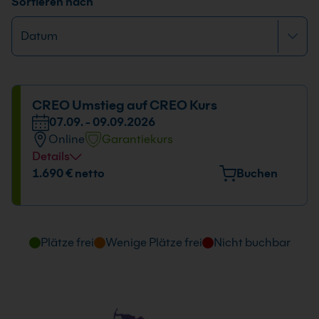
Sortieren nach
CREO Umstieg auf CREO Kurs
07.09. - 09.09.2026
Online
Garantiekurs
Details
Datum und Uhrzeit
1.690 € netto
Buchen
07.09. - 09.09.2026
09:00 - 16:00 Uhr
Plätze frei
Wenige Plätze frei
Nicht buchbar