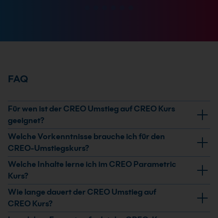
FAQ
Für wen ist der CREO Umstieg auf CREO Kurs
geeignet?
Der Kurs richtet sich an Anwenderinnen und Anwender,
Welche Vorkenntnisse brauche ich für den
die bereits mit einer anderen CAD-Software gearbeitet
CREO-Umstiegskurs?
haben und künftig mit Creo arbeiten. Er eignet sich für
Du brauchst CAD-Kenntnisse aus anderen
Welche Inhalte lerne ich im CREO Parametric
den strukturierten Einstieg in Creo Parametric.
Programmen. Spezielle Creo-Vorkenntnisse werden
Kurs?
nicht vorausgesetzt.
Du lernst die Benutzeroberfläche, Dateiverwaltung, den
Wie lange dauert der CREO Umstieg auf
Skizzierer, Part-Modellierung, Baugruppen,
CREO Kurs?
Zeichnungsableitung und verschiedene Zusatztools