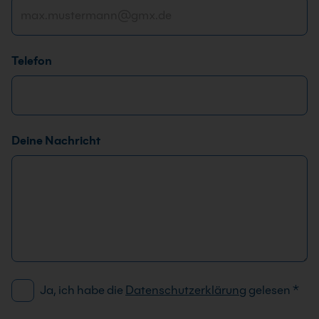
Telefon
*
Deine Nachricht
T
e
l
e
f
o
n
F
D
Ja, ich habe die
Datenschutzerklärung
gelesen
*
i
S
r