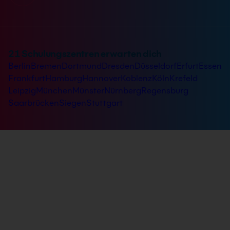
21 Schulungszentren erwarten dich
Berlin
Bremen
Dortmund
Dresden
Düsseldorf
Erfurt
Essen
Frankfurt
Hamburg
Hannover
Koblenz
Köln
Krefeld
Leipzig
München
Münster
Nürnberg
Regensburg
Saarbrücken
Siegen
Stuttgart