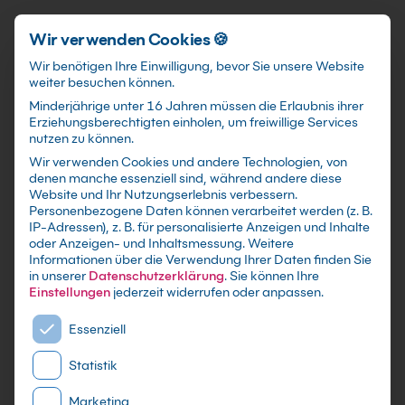
Schnellzugriff
Zum Hauptinhalt springen
Wir verwenden Cookies 🍪
Wir benötigen Ihre Einwilligung, bevor Sie unsere Website
weiter besuchen können.
Minderjährige unter 16 Jahren müssen die Erlaubnis ihrer
Erziehungsberechtigten einholen, um freiwillige Services
nutzen zu können.
Wir verwenden Cookies und andere Technologien, von
CREO Umstieg auf CREO
denen manche essenziell sind, während andere diese
Website und Ihr Nutzungserlebnis verbessern.
Kurs
Personenbezogene Daten können verarbeitet werden (z. B.
IP-Adressen), z. B. für personalisierte Anzeigen und Inhalte
oder Anzeigen- und Inhaltsmessung.
Weitere
mit Zertifikat als Live Online Training,
Informationen über die Verwendung Ihrer Daten finden Sie
Präsenzseminar in IT-Schulungszentren sowie
in unserer
Datenschutzerklärung
.
Sie können Ihre
maßgeschneiderte Firmen- oder Inhouse-
Einstellungen
jederzeit widerrufen oder anpassen.
Schulung für dein Team - Lerne und erweitere
Es folgt eine Liste der Service-Gruppen, für die eine E
Essenziell
dein Creo Wissen
Statistik
Marketing