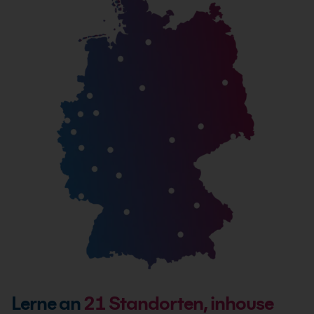
Lerne an
21
Standorten, inhouse