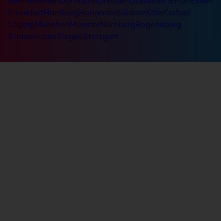
Berlin
Bremen
Dortmund
Dresden
Düsseldorf
Erfurt
Essen
Frankfurt
Hamburg
Hannover
Koblenz
Köln
Krefeld
Leipzig
München
Münster
Nürnberg
Regensburg
Saarbrücken
Siegen
Stuttgart