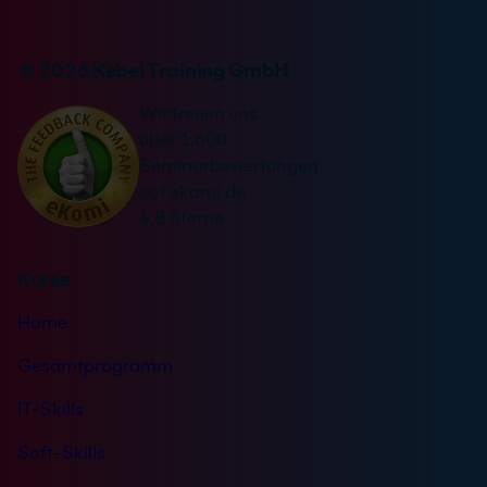
e
n
-
r
v
A
n
© 2026 Kebel Training GmbH
e
d
a
r
r
Wir freuen uns
t
s
e
über 1.600
i
t
s
Seminarbewertungen
v
ä
s
auf ekomi.de
e
n
e
4,8 Sterne
:
d
n
Kurse
i
s
Home
*
Gesamtprogramm
IT-Skills
Soft-Skills