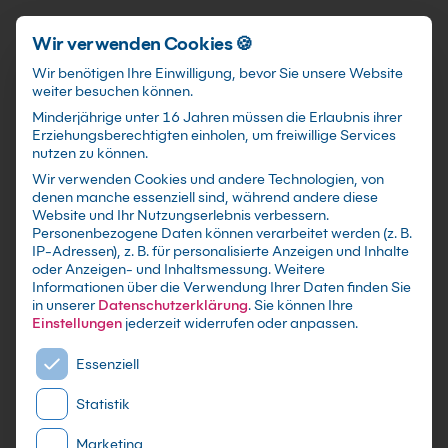
Schnellzugriff
Zum Hauptinhalt springen
Wir verwenden Cookies 🍪
Wir benötigen Ihre Einwilligung, bevor Sie unsere Website
weiter besuchen können.
Minderjährige unter 16 Jahren müssen die Erlaubnis ihrer
Erziehungsberechtigten einholen, um freiwillige Services
nutzen zu können.
Wir verwenden Cookies und andere Technologien, von
Digitale Präsenz Kurs
denen manche essenziell sind, während andere diese
Website und Ihr Nutzungserlebnis verbessern.
Personenbezogene Daten können verarbeitet werden (z. B.
mit Zertifikat - Kurse zu festen Terminen sowie
IP-Adressen), z. B. für personalisierte Anzeigen und Inhalte
individuelle Firmen -und Inhouse-Schulungen
oder Anzeigen- und Inhaltsmessung.
Weitere
Informationen über die Verwendung Ihrer Daten finden Sie
nach Maß - Live Online oder in Präsenz lernen -
in unserer
Datenschutzerklärung
.
Sie können Ihre
In kleinen Gruppen oder im gezielten
Einstellungen
jederzeit widerrufen oder anpassen.
Einzelcoaching
Es folgt eine Liste der Service-Gruppen, für die eine E
Essenziell
Statistik
Marketing