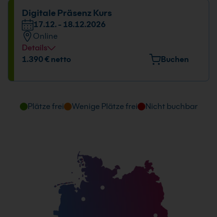
Datum und Uhrzeit
Digitale Präsenz Kurs
17.12. - 18.12.2026
17.12. - 18.12.2026
Online
09:00 - 16:00 Uhr
Details
Datum und Uhrzeit
1.390 € netto
Buchen
17.12. - 18.12.2026
09:00 - 16:00 Uhr
Plätze frei
Wenige Plätze frei
Nicht buchbar