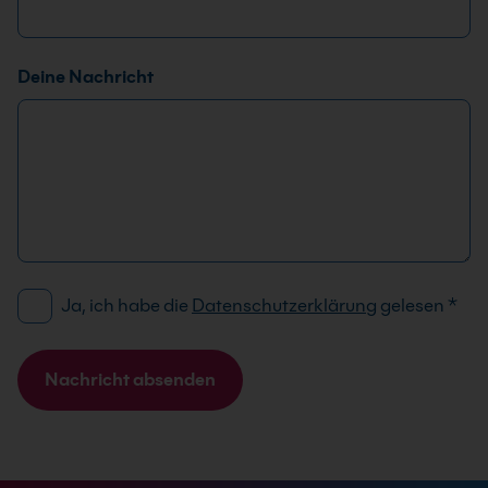
Deine Nachricht
D
*
Ja, ich habe die
Datenschutzerklärung
gelesen
*
S
*
G
E
V
-
Nachricht absenden
O
M
A
-
a
l
E
i
t
i
l