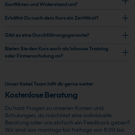
Einstellung und Hintergrund als Teil Deiner virtuellen
aktiv zuzuhören und passende Fragen zu stellen. Der
Konflikten und Widerstand um?
Präsenz.
Fokus liegt auf klarer Kommunikation, Verbindlichkeit
Der Kurs zeigt, wie Du Spannungen im digitalen Raum
Erhältst Du nach dem Kurs ein Zertifikat?
und einer guten Beziehung trotz Distanz.
erkennst, sprachlich deeskalierst und Konflikte
strukturiert bearbeitest. Dabei stehen klare
Ja, nach erfolgreicher Teilnahme am Digitale Präsenz
Gibt es eine Durchführungsgarantie?
Gesprächsführung, Feedback und eine verbindliche
Kurs erhältst Du ein Teilnahmezertifikat. Dieses
Haltung im Mittelpunkt.
bestätigt Deine erweiterten Kenntnisse im
Ja, wir garantieren die Durchführung aller von uns
Bieten Sie den Kurs auch als Inhouse Training
professionellen Einsatz von Digitale Präsenz Kurs .
bestätigten Termine. Der Digitale Präsenz Kurs findet
oder Firmenschulung an?
auch bereits ab einem Teilnehmer statt, sodass Du
Ja, wir bieten den Digitale Präsenz Kurs als Inhouse
Deine Weiterbildung sicher und zuverlässig planen
Training oder Firmenschulung an. Zusätzlich kann die
kannst.
Schulung auch als Online-Firmenschulung
Unser Kebel Team hilft dir gerne weiter
durchgeführt werden. Inhalte, Prozesse und
Kostenlose Beratung
Schwerpunkte passen wir individuell an die
Anforderungen Deines Unternehmens an.
Du hast Fragen zu unseren Kursen und
Schulungen, du möchtest eine individuelle
Beratung oder uns einfach ein Feedback geben?
Wir sind von montags bis freitags von 8:00 bis