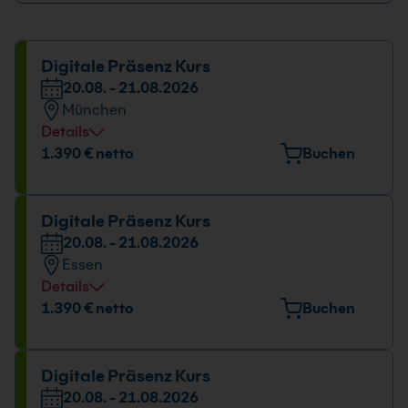
Digitale Präsenz Kurs
20.08. - 21.08.2026
München
Details
Veranstaltungsort
1.390 € netto
Buchen
Elektrastr. 6a, 81925 München
Datum und Uhrzeit
Digitale Präsenz Kurs
20.08. - 21.08.2026
20.08. - 21.08.2026
Essen
09:00 - 16:00 Uhr
Details
Veranstaltungsort
1.390 € netto
Buchen
Huyssenallee 82-88, 45128 Essen
Datum und Uhrzeit
Digitale Präsenz Kurs
20.08. - 21.08.2026
20.08. - 21.08.2026