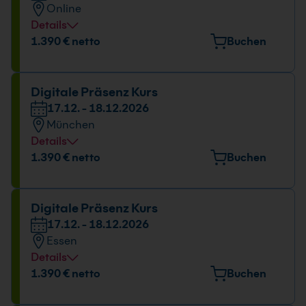
Online
09:00 - 16:00 Uhr
Details
Datum und Uhrzeit
1.390 € netto
Buchen
20.08. - 21.08.2026
09:00 - 16:00 Uhr
Digitale Präsenz Kurs
17.12. - 18.12.2026
München
Details
Veranstaltungsort
1.390 € netto
Buchen
Elektrastr. 6a, 81925 München
Datum und Uhrzeit
Digitale Präsenz Kurs
17.12. - 18.12.2026
17.12. - 18.12.2026
Essen
09:00 - 16:00 Uhr
Details
Veranstaltungsort
1.390 € netto
Buchen
Huyssenallee 82-88, 45128 Essen