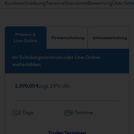
Kursbeschreibung
Termine
Standorte
Bewertung
Über Keb
Präsenz &
Firmenschulung
Inhouseschulung
Live-Online
Im Schulungszentrum oder Live Online
weiterbilden
1.390,00 €
zzgl. 19% USt.
2 Tage
6 Termine
Zu den Terminen