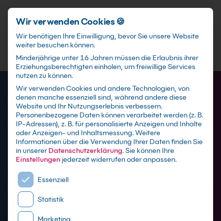
Schnellzugriff
Zum Hauptinhalt springen
Wir verwenden Cookies 🍪
Wir benötigen Ihre Einwilligung, bevor Sie unsere Website
weiter besuchen können.
Minderjährige unter 16 Jahren müssen die Erlaubnis ihrer
Erziehungsberechtigten einholen, um freiwillige Services
nutzen zu können.
Wir verwenden Cookies und andere Technologien, von
denen manche essenziell sind, während andere diese
Website und Ihr Nutzungserlebnis verbessern.
Personenbezogene Daten können verarbeitet werden (z. B.
IP-Adressen), z. B. für personalisierte Anzeigen und Inhalte
oder Anzeigen- und Inhaltsmessung.
Weitere
Adobe Dreamweaver
Informationen über die Verwendung Ihrer Daten finden Sie
in unserer
Datenschutzerklärung
.
Sie können Ihre
Schulungen
Einstellungen
jederzeit widerrufen oder anpassen.
Es folgt eine Liste der Service-Gruppen, für die eine E
Essenziell
mit Zertifikat als Live online Training,
Statistik
Präsenzseminar in Adobe-Schulungszentren
sowie maßgeschneiderte Firmen- oder Inhouse-
Marketing