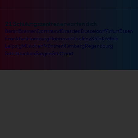
21 Schulungszentren erwarten dich
Berlin
Bremen
Dortmund
Dresden
Düsseldorf
Erfurt
Essen
Frankfurt
Hamburg
Hannover
Koblenz
Köln
Krefeld
Leipzig
München
Münster
Nürnberg
Regensburg
Saarbrücken
Siegen
Stuttgart