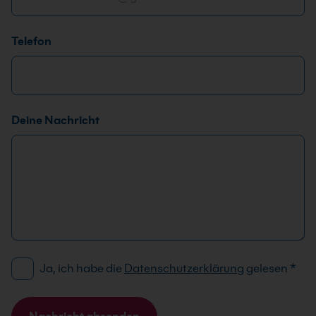
Telefon
D
Deine Nachricht
e
i
n
e
*
E
-
M
D
Ja, ich habe die
Datenschutzerklärung
gelesen
*
a
S
i
G
l
V