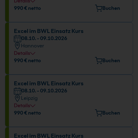
Details
Veranstaltungsort
990 € netto
Buchen
Tübinger Straße 7, 70178 Stuttgart
Datum und Uhrzeit
Excel im BWL Einsatz Kurs
08.10. - 09.10.2026
08.10. - 09.10.2026
Hannover
09:00 - 16:00 Uhr
Details
Veranstaltungsort
990 € netto
Buchen
Freundallee 13a, 30173 Hannover
Datum und Uhrzeit
Excel im BWL Einsatz Kurs
08.10. - 09.10.2026
08.10. - 09.10.2026
Leipzig
09:00 - 16:00 Uhr
Details
Veranstaltungsort
990 € netto
Buchen
Torgauer Platz 3, 04315 Leipzig
Datum und Uhrzeit
Excel im BWL Einsatz Kurs