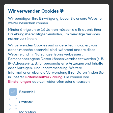
Schnellzugriff
Zum Hauptinhalt springen
Wir verwenden Cookies 🍪
Wir benötigen Ihre Einwilligung, bevor Sie unsere Website
weiter besuchen können.
Minderjährige unter 16 Jahren müssen die Erlaubnis ihrer
Erziehungsberechtigten einholen, um freiwillige Services
nutzen zu können.
Wir verwenden Cookies und andere Technologien, von
Excel im BWL Einsatz Kurs
denen manche essenziell sind, während andere diese
Website und Ihr Nutzungserlebnis verbessern.
Personenbezogene Daten können verarbeitet werden (z. B.
mit Zertifikat als Live Online Training,
IP-Adressen), z. B. für personalisierte Anzeigen und Inhalte
Präsenzseminar in 21 Microsoft-
oder Anzeigen- und Inhaltsmessung.
Weitere
Informationen über die Verwendung Ihrer Daten finden Sie
Schulungszentren sowie maßgeschneiderte
in unserer
Datenschutzerklärung
.
Sie können Ihre
Firmen- oder Inhouse-Schulung für dein Team -
Einstellungen
jederzeit widerrufen oder anpassen.
Lerne und erweitere dein Excel Wissen
Es folgt eine Liste der Service-Gruppen, für die eine E
Essenziell
Statistik
Marketing