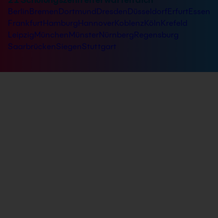
Berlin
Bremen
Dortmund
Dresden
Düsseldorf
Erfurt
Essen
Frankfurt
Hamburg
Hannover
Koblenz
Köln
Krefeld
Leipzig
München
Münster
Nürnberg
Regensburg
Saarbrücken
Siegen
Stuttgart