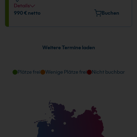
Details
Veranstaltungsort
990 € netto
Buchen
Europark Fichtenhain A 15, 47807 Krefeld
Datum und Uhrzeit
08.10. - 09.10.2026
Weitere Termine laden
09:00 - 16:00 Uhr
Plätze frei
Wenige Plätze frei
Nicht buchbar