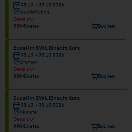
08.10. - 09.10.2026
08.10. - 09.10.2026
Saarbrücken
09:00 - 16:00 Uhr
Details
Veranstaltungsort
990 € netto
Buchen
Nell-Breuning-Allee 8, 66115 Saarbrücken
Datum und Uhrzeit
Excel im BWL Einsatz Kurs
08.10. - 09.10.2026
08.10. - 09.10.2026
Bremen
09:00 - 16:00 Uhr
Details
Veranstaltungsort
990 € netto
Buchen
Mary-Somerville-Straße 12, 28359 Bremen
Datum und Uhrzeit
Excel im BWL Einsatz Kurs
08.10. - 09.10.2026
08.10. - 09.10.2026
Münster
09:00 - 16:00 Uhr
Details
Veranstaltungsort
990 € netto
Buchen