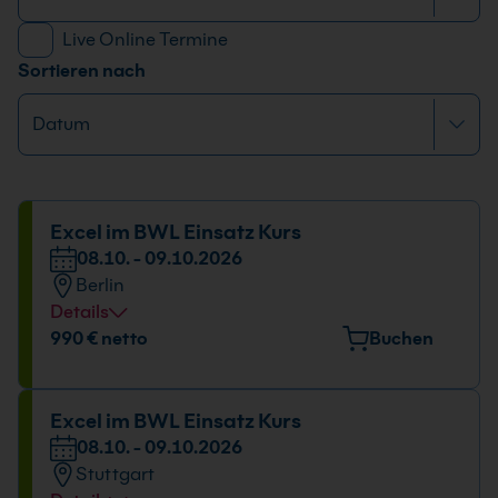
Live Online Termine
Sortieren nach
Excel im BWL Einsatz Kurs
08.10. - 09.10.2026
Berlin
Details
Veranstaltungsort
990 € netto
Buchen
Stresemannstraße 78, 10963 Berlin
Datum und Uhrzeit
Excel im BWL Einsatz Kurs
08.10. - 09.10.2026
08.10. - 09.10.2026
Stuttgart
09:00 - 16:00 Uhr