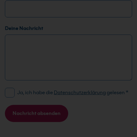
Deine Nachricht
D
E
Ja, ich habe die
Datenschutzerklärung
gelesen
*
S
-
G
M
V
a
Nachricht absenden
O
i
A
-
l
l
E
-