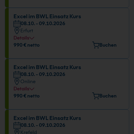
Gropiusstr. 7, 48163 Münster
Datum und Uhrzeit
Excel im BWL Einsatz Kurs
08.10. - 09.10.2026
08.10. - 09.10.2026
Erfurt
09:00 - 16:00 Uhr
Details
Veranstaltungsort
990 € netto
Buchen
Maximilian-Welsch-Straße 2A, 99084 Erfurt
Datum und Uhrzeit
Excel im BWL Einsatz Kurs
08.10. - 09.10.2026
08.10. - 09.10.2026
Online
09:00 - 16:00 Uhr
Details
Datum und Uhrzeit
990 € netto
Buchen
08.10. - 09.10.2026
09:00 - 16:00 Uhr
Excel im BWL Einsatz Kurs
08.10. - 09.10.2026
Krefeld