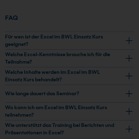
FAQ
Für wen ist der Excel im BWL Einsatz Kurs
geeignet?
Das Seminar richtet sich an Fachkräfte aus Personal,
Welche Excel-Kenntnisse brauche ich für die
Organisation, EDV, Rechnungswesen, Marketing,
Teilnahme?
Vertrieb und Verwaltung. Es passt, wenn Du Excel für
Du solltest Grund- und Aufbaukenntnisse in Excel
Welche Inhalte werden im Excel im BWL
betriebswirtschaftliche Auswertungen, Berichte und
mitbringen. So kannst Du die Inhalte zu
Einsatz Kurs behandelt?
teamorientierte Arbeit nutzt.
Datenaustausch, Auswertung, Darstellung und
Behandelt werden unter anderem das E-V-A-Prinzip,
Wie lange dauert das Seminar?
Zusammenarbeit sinnvoll anwenden.
zielorientiertes Arbeiten mit Excel, Datenpräsentation,
Datenaustausch sowie Grafiken und Diagramme.
Das Training dauert 2 Tage. In dieser Zeit vertiefst Du
Wo kann ich am Excel im BWL Einsatz Kurs
Außerdem geht es um Teamfunktionen,
praxisnah, wie Excel im betriebswirtschaftlichen
teilnehmen?
Schutzmechanismen und Änderungsverfolgung.
Arbeitsalltag strukturiert und aussagekräftig
Du kannst live online, als Präsenzseminar in einem der
Wie unterstützt das Training bei Berichten und
eingesetzt wird.
Microsoft-Schulungszentren oder als Firmen-
Präsentationen in Excel?