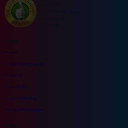
s
über 1.600
i
t
Seminarbewertungen
v
ä
auf ekomi.de
e
n
4,8 Sterne
:
d
n
Kurse
i
s
Home
*
Gesamtprogramm
IT-Skills
Soft-Skills
Garantiekurse
Rabattierte Kurse
Infos