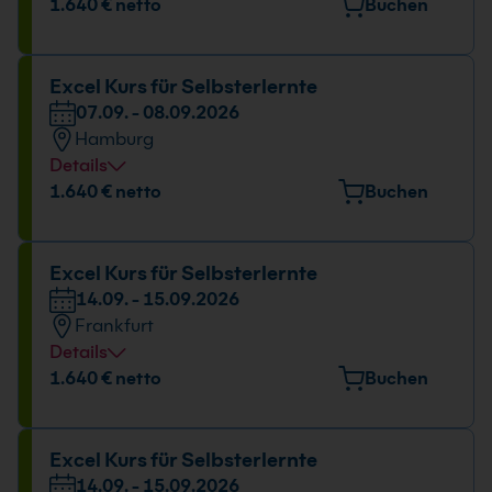
Veranstaltungsort
1.640 € netto
Buchen
Freundallee 13a, 30173 Hannover
Datum und Uhrzeit
Excel Kurs für Selbsterlernte
07.09. - 08.09.2026
07.09. - 08.09.2026
Hamburg
09:00 - 17:00 Uhr
Details
Veranstaltungsort
1.640 € netto
Buchen
Holstenstraße 205, 22765 Hamburg
Datum und Uhrzeit
Excel Kurs für Selbsterlernte
14.09. - 15.09.2026
07.09. - 08.09.2026
Frankfurt
09:00 - 17:00 Uhr
Details
Veranstaltungsort
1.640 € netto
Buchen
Berner Straße 51, 60437 Frankfurt
Datum und Uhrzeit
Excel Kurs für Selbsterlernte
14.09. - 15.09.2026