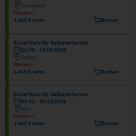
14.09. - 15.09.2026
Düsseldorf
09:00 - 17:00 Uhr
Details
Veranstaltungsort
1.640 € netto
Buchen
Hansaallee 249, 40549 Düsseldorf
Datum und Uhrzeit
Excel Kurs für Selbsterlernte
14.09. - 15.09.2026
14.09. - 15.09.2026
Online
09:00 - 17:00 Uhr
Details
Datum und Uhrzeit
1.640 € netto
Buchen
14.09. - 15.09.2026
09:00 - 17:00 Uhr
Excel Kurs für Selbsterlernte
05.10. - 06.10.2026
Köln
Details
Veranstaltungsort
1.640 € netto
Buchen
Kölner Str. 265, 51149 Köln