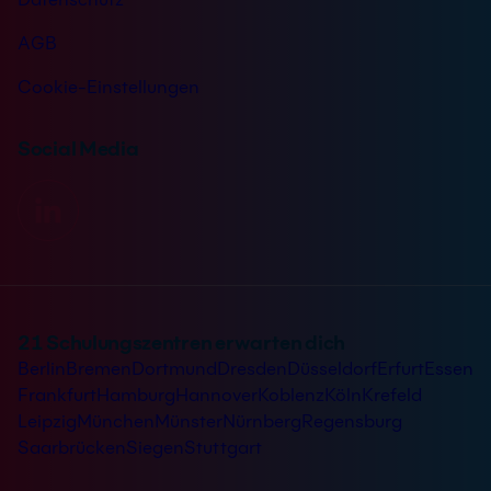
AGB
Cookie-Einstellungen
Social Media
21 Schulungszentren erwarten dich
Berlin
Bremen
Dortmund
Dresden
Düsseldorf
Erfurt
Essen
Frankfurt
Hamburg
Hannover
Koblenz
Köln
Krefeld
Leipzig
München
Münster
Nürnberg
Regensburg
Saarbrücken
Siegen
Stuttgart