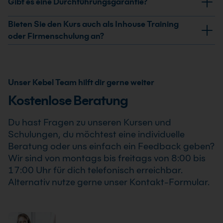
Gibt es eine Durchführungsgarantie?
Selbsterlernte erhältst Du ein Teilnahmezertifikat.
Dieses bestätigt Deine erweiterten Kenntnisse im
Ja, wir garantieren die Durchführung aller von uns
Bieten Sie den Kurs auch als Inhouse Training
professionellen Einsatz von Excel Kurs für
bestätigten Termine. Der Excel Kurs für Selbsterlernte
oder Firmenschulung an?
Selbsterlernte .
findet auch bereits ab einem Teilnehmer statt, sodass
Ja, wir bieten den Excel Kurs für Selbsterlernte als
Du Deine Weiterbildung sicher und zuverlässig planen
Inhouse Training oder Firmenschulung an. Zusätzlich
kannst.
kann die Schulung auch als Online-Firmenschulung
Unser Kebel Team hilft dir gerne weiter
durchgeführt werden. Inhalte, Prozesse und
Kostenlose Beratung
Schwerpunkte passen wir individuell an die
Anforderungen Deines Unternehmens an.
Du hast Fragen zu unseren Kursen und
Schulungen, du möchtest eine individuelle
Beratung oder uns einfach ein Feedback geben?
Wir sind von montags bis freitags von 8:00 bis
17:00 Uhr für dich telefonisch erreichbar.
Alternativ nutze gerne unser Kontakt-Formular.