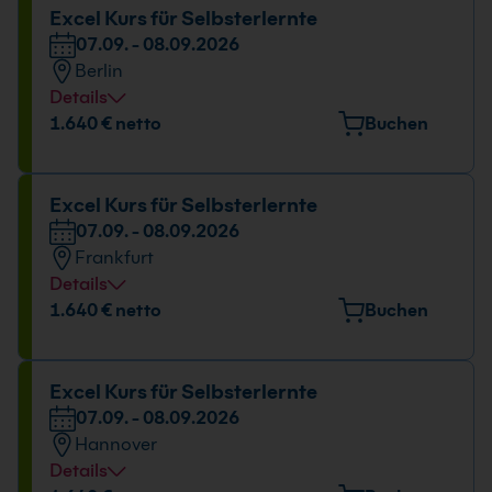
Excel Kurs für Selbsterlernte
07.09. - 08.09.2026
Berlin
Details
Veranstaltungsort
1.640 € netto
Buchen
Stresemannstraße 78, 10963 Berlin
Datum und Uhrzeit
Excel Kurs für Selbsterlernte
07.09. - 08.09.2026
07.09. - 08.09.2026
Frankfurt
09:00 - 17:00 Uhr
Details
Veranstaltungsort
1.640 € netto
Buchen
Berner Straße 51, 60437 Frankfurt
Datum und Uhrzeit
Excel Kurs für Selbsterlernte
07.09. - 08.09.2026
07.09. - 08.09.2026
Hannover
09:00 - 17:00 Uhr
Details