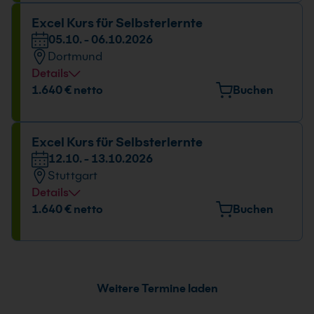
Datum und Uhrzeit
Excel Kurs für Selbsterlernte
05.10. - 06.10.2026
05.10. - 06.10.2026
Dortmund
09:00 - 17:00 Uhr
Details
Veranstaltungsort
1.640 € netto
Buchen
Europaplatz 11, 44269 Dortmund
Datum und Uhrzeit
Excel Kurs für Selbsterlernte
12.10. - 13.10.2026
05.10. - 06.10.2026
Stuttgart
09:00 - 17:00 Uhr
Details
Veranstaltungsort
1.640 € netto
Buchen
Tübinger Straße 7, 70178 Stuttgart
Datum und Uhrzeit
12.10. - 13.10.2026
Weitere Termine laden
09:00 - 17:00 Uhr