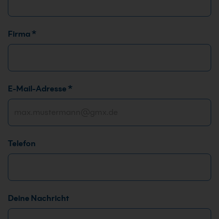
E
Firma
*
-
M
a
i
E-Mail-Adresse
*
l
-
A
d
r
Telefon
e
s
s
e
*
Deine Nachricht
N