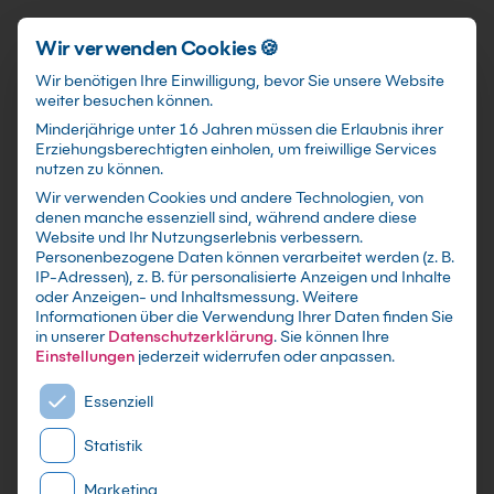
Schnellzugriff
Zum Hauptinhalt springen
Wir verwenden Cookies 🍪
Wir benötigen Ihre Einwilligung, bevor Sie unsere Website
weiter besuchen können.
Minderjährige unter 16 Jahren müssen die Erlaubnis ihrer
Erziehungsberechtigten einholen, um freiwillige Services
nutzen zu können.
Wir verwenden Cookies und andere Technologien, von
Excel Kurs für
denen manche essenziell sind, während andere diese
Website und Ihr Nutzungserlebnis verbessern.
Selbsterlernte
Personenbezogene Daten können verarbeitet werden (z. B.
IP-Adressen), z. B. für personalisierte Anzeigen und Inhalte
oder Anzeigen- und Inhaltsmessung.
Weitere
mit Zertifikat als Präsenzseminar in 21
Informationen über die Verwendung Ihrer Daten finden Sie
bundesweiten Microsoft-Schulungszentren, Live
in unserer
Datenschutzerklärung
.
Sie können Ihre
Online Training sowie maßgeschneiderte
Einstellungen
jederzeit widerrufen oder anpassen.
Firmen- oder Inhouse-Schulung für dein Team
Es folgt eine Liste der Service-Gruppen, für die eine E
Essenziell
Statistik
Marketing