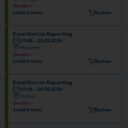
Details
Veranstaltungsort
1.640 € netto
Buchen
Tübinger Straße 7, 70178 Stuttgart
Datum und Uhrzeit
Excel Kurs im Reporting
19.08. - 20.08.2026
19.08. - 20.08.2026
München
09:00 - 17:00 Uhr
Details
Veranstaltungsort
1.640 € netto
Buchen
Elektrastr. 6a, 81925 München
Datum und Uhrzeit
Excel Kurs im Reporting
19.08. - 20.08.2026
19.08. - 20.08.2026
Online
09:00 - 17:00 Uhr
Details
Datum und Uhrzeit
1.640 € netto
Buchen
19.08. - 20.08.2026
09:00 - 17:00 Uhr