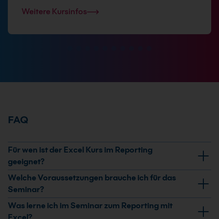
Weitere Kursinfos
FAQ
Für wen ist der Excel Kurs im Reporting
geeignet?
Der Kurs richtet sich an alle, die Excel regelmäßig für
Welche Voraussetzungen brauche ich für das
die Analyse, Aufbereitung und Darstellung großer
Seminar?
Datenmengen nutzen. Er ist besonders relevant für
Für den Excel Kurs im Reporting solltest du gute Excel-
Was lerne ich im Seminar zum Reporting mit
Mitarbeitende aus Controlling, Finanzen, Vertrieb,
Grundkenntnisse mitbringen, zum Beispiel im Umgang
Excel?