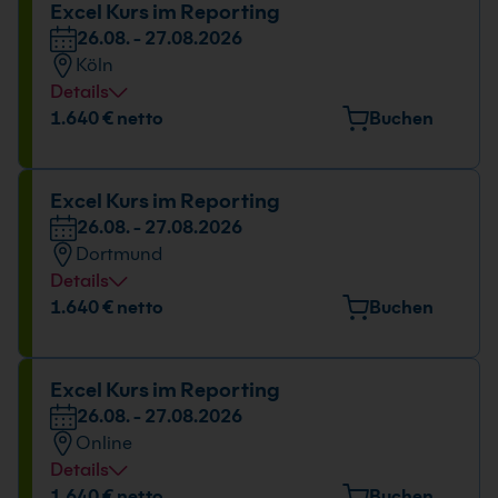
Excel Kurs im Reporting
26.08. - 27.08.2026
Köln
Details
Veranstaltungsort
1.640 € netto
Buchen
Kölner Str. 265, 51149 Köln
Datum und Uhrzeit
Excel Kurs im Reporting
26.08. - 27.08.2026
26.08. - 27.08.2026
Dortmund
09:00 - 17:00 Uhr
Details
Veranstaltungsort
1.640 € netto
Buchen
Europaplatz 11, 44269 Dortmund
Datum und Uhrzeit
Excel Kurs im Reporting
26.08. - 27.08.2026
26.08. - 27.08.2026
Online
09:00 - 17:00 Uhr
Details
Datum und Uhrzeit
1.640 € netto
Buchen