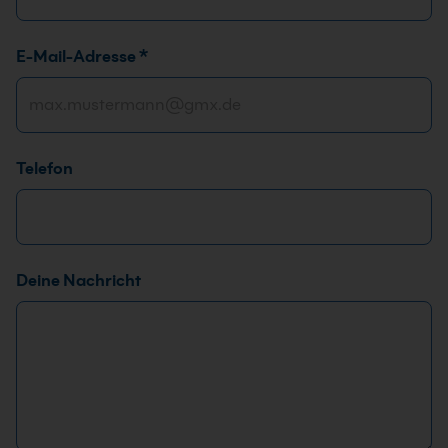
*
E-Mail-Adresse
*
T
e
l
e
Telefon
f
o
n
*
E
Deine Nachricht
-
M
a
i
l
-
A