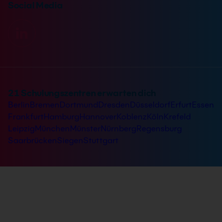
Social Media
21 Schulungszentren erwarten dich
Berlin
Bremen
Dortmund
Dresden
Düsseldorf
Erfurt
Essen
Frankfurt
Hamburg
Hannover
Koblenz
Köln
Krefeld
Leipzig
München
Münster
Nürnberg
Regensburg
Saarbrücken
Siegen
Stuttgart