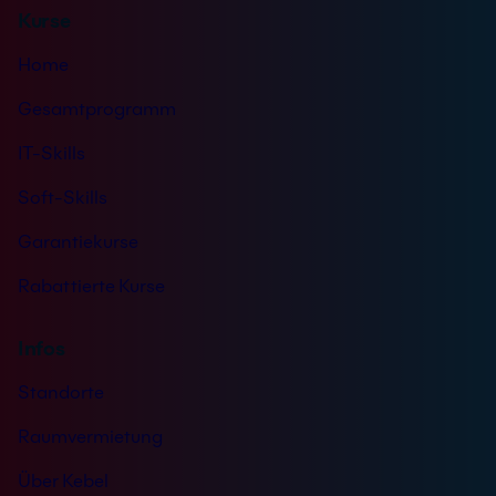
Kurse
i
s
Home
*
Gesamtprogramm
IT-Skills
Soft-Skills
Garantiekurse
Rabattierte Kurse
Infos
Standorte
Raumvermietung
Über Kebel