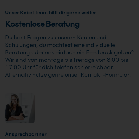
Training oder Firmenschulung an. Zusätzlich kann die
kannst.
Schulung auch als Online-Firmenschulung
Unser Kebel Team hilft dir gerne weiter
durchgeführt werden. Inhalte, Prozesse und
Kostenlose Beratung
Schwerpunkte passen wir individuell an die
Anforderungen Deines Unternehmens an.
Du hast Fragen zu unseren Kursen und
Schulungen, du möchtest eine individuelle
Beratung oder uns einfach ein Feedback geben?
Wir sind von montags bis freitags von 8:00 bis
17:00 Uhr für dich telefonisch erreichbar.
Alternativ nutze gerne unser Kontakt-Formular.
Ansprechpartner