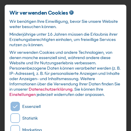
Schnellzugriff
Zum Hauptinhalt springen
Wir verwenden Cookies 🍪
Wir benötigen Ihre Einwilligung, bevor Sie unsere Website
weiter besuchen können.
Minderjährige unter 16 Jahren müssen die Erlaubnis ihrer
Erziehungsberechtigten einholen, um freiwillige Services
nutzen zu können.
Wir verwenden Cookies und andere Technologien, von
Excel Kurs im Reporting
denen manche essenziell sind, während andere diese
Website und Ihr Nutzungserlebnis verbessern.
Personenbezogene Daten können verarbeitet werden (z. B.
mit Zertifikat als Live Online Training,
IP-Adressen), z. B. für personalisierte Anzeigen und Inhalte
Präsenzseminar in Microsoft-Schulungszentren
oder Anzeigen- und Inhaltsmessung.
Weitere
Informationen über die Verwendung Ihrer Daten finden Sie
sowie maßgeschneiderte Firmen- oder Inhouse-
in unserer
Datenschutzerklärung
.
Sie können Ihre
Schulung für dein Team - Lerne und erweitere
Einstellungen
jederzeit widerrufen oder anpassen.
dein Excel Wissen
Es folgt eine Liste der Service-Gruppen, für die eine E
Essenziell
Statistik
Marketing