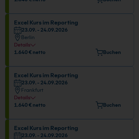
26.08. - 27.08.2026
09:00 - 17:00 Uhr
Excel Kurs im Reporting
23.09. - 24.09.2026
Berlin
Details
Veranstaltungsort
1.640 € netto
Buchen
Stresemannstraße 78, 10963 Berlin
Datum und Uhrzeit
Excel Kurs im Reporting
23.09. - 24.09.2026
23.09. - 24.09.2026
Frankfurt
09:00 - 17:00 Uhr
Details
Veranstaltungsort
1.640 € netto
Buchen
Berner Straße 51, 60437 Frankfurt
Datum und Uhrzeit
Excel Kurs im Reporting
23.09. - 24.09.2026
23.09. - 24.09.2026