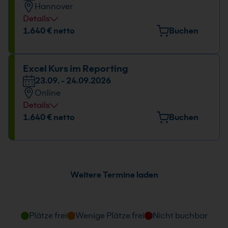
Hannover
09:00 - 17:00 Uhr
Details
Veranstaltungsort
1.640 € netto
Buchen
Freundallee 13a, 30173 Hannover
Datum und Uhrzeit
Excel Kurs im Reporting
23.09. - 24.09.2026
23.09. - 24.09.2026
Online
09:00 - 17:00 Uhr
Details
Datum und Uhrzeit
1.640 € netto
Buchen
23.09. - 24.09.2026
09:00 - 17:00 Uhr
Weitere Termine laden
Plätze frei
Wenige Plätze frei
Nicht buchbar