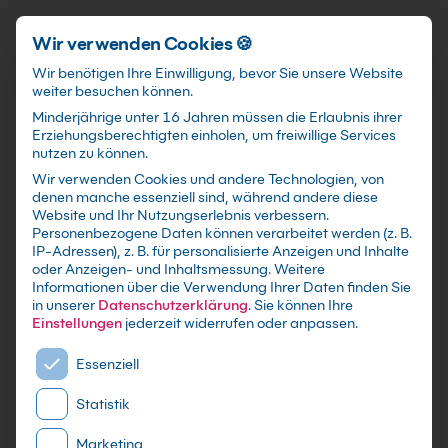
Schnellzugriff
Zum Hauptinhalt springen
Wir verwenden Cookies 🍪
Wir benötigen Ihre Einwilligung, bevor Sie unsere Website
weiter besuchen können.
Minderjährige unter 16 Jahren müssen die Erlaubnis ihrer
Erziehungsberechtigten einholen, um freiwillige Services
nutzen zu können.
Wir verwenden Cookies und andere Technologien, von
Excel Kurs VBA Special
denen manche essenziell sind, während andere diese
Website und Ihr Nutzungserlebnis verbessern.
Personenbezogene Daten können verarbeitet werden (z. B.
mit Zertifikat als Live Online Training,
IP-Adressen), z. B. für personalisierte Anzeigen und Inhalte
Präsenzseminar in 21 Microsoft-
oder Anzeigen- und Inhaltsmessung.
Weitere
Informationen über die Verwendung Ihrer Daten finden Sie
Schulungszentren sowie maßgeschneiderte
in unserer
Datenschutzerklärung
.
Sie können Ihre
Firmen- oder Inhouse-Schulung für dein Team -
Einstellungen
jederzeit widerrufen oder anpassen.
Lerne und erweitere dein Excel Wissen
Es folgt eine Liste der Service-Gruppen, für die eine E
Essenziell
Statistik
Marketing