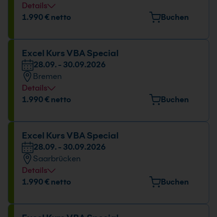
Details
Veranstaltungsort
1.990 € netto
Buchen
Gropiusstr. 7, 48163 Münster
Datum und Uhrzeit
Excel Kurs VBA Special
28.09. - 30.09.2026
28.09. - 30.09.2026
Bremen
09:00 - 16:00 Uhr
Details
Veranstaltungsort
1.990 € netto
Buchen
Mary-Somerville-Straße 12, 28359 Bremen
Datum und Uhrzeit
Excel Kurs VBA Special
28.09. - 30.09.2026
28.09. - 30.09.2026
Saarbrücken
09:00 - 16:00 Uhr
Details
Veranstaltungsort
1.990 € netto
Buchen
Nell-Breuning-Allee 8, 66115 Saarbrücken