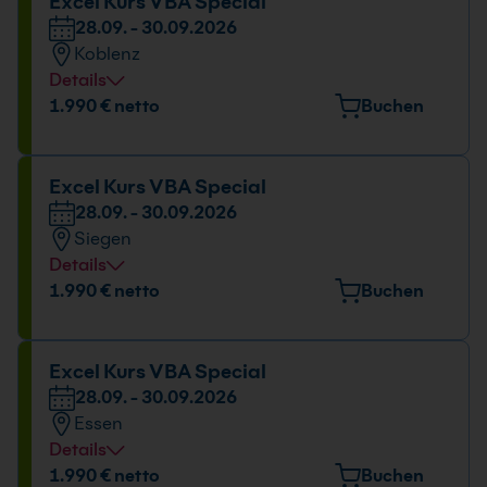
Datum und Uhrzeit
Excel Kurs VBA Special
28.09. - 30.09.2026
28.09. - 30.09.2026
Koblenz
09:00 - 16:00 Uhr
Details
Veranstaltungsort
1.990 € netto
Buchen
Rudolf-Virchow-Straße 11, 56073 Koblenz
Datum und Uhrzeit
Excel Kurs VBA Special
28.09. - 30.09.2026
28.09. - 30.09.2026
Siegen
09:00 - 16:00 Uhr
Details
Veranstaltungsort
1.990 € netto
Buchen
Martinshardt 5, 57074 Siegen
Datum und Uhrzeit
Excel Kurs VBA Special
28.09. - 30.09.2026
28.09. - 30.09.2026
Essen
09:00 - 16:00 Uhr
Details
Veranstaltungsort
1.990 € netto
Buchen