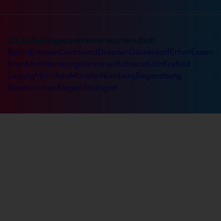
21 Schulungszentren erwarten dich
Berlin
Bremen
Dortmund
Dresden
Düsseldorf
Erfurt
Essen
Frankfurt
Hamburg
Hannover
Koblenz
Köln
Krefeld
Leipzig
München
Münster
Nürnberg
Regensburg
Saarbrücken
Siegen
Stuttgart