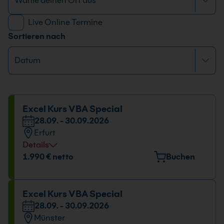
Live Online Termine
Sortieren nach
Excel Kurs VBA Special
28.09. - 30.09.2026
Erfurt
Details
Veranstaltungsort
1.990 € netto
Buchen
Maximilian-Welsch-Straße 2A, 99084 Erfurt
Datum und Uhrzeit
Excel Kurs VBA Special
28.09. - 30.09.2026
28.09. - 30.09.2026
Münster
09:00 - 16:00 Uhr