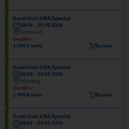
Huyssenallee 82-88, 45128 Essen
Datum und Uhrzeit
Excel Kurs VBA Special
28.09. - 30.09.2026
28.09. - 30.09.2026
Dortmund
09:00 - 16:00 Uhr
Details
Veranstaltungsort
1.990 € netto
Buchen
Europaplatz 11, 44269 Dortmund
Datum und Uhrzeit
Excel Kurs VBA Special
28.09. - 30.09.2026
28.09. - 30.09.2026
Nürnberg
09:00 - 16:00 Uhr
Details
Veranstaltungsort
1.990 € netto
Buchen
Emmericher Str. 17, 90411 Nürnberg
Datum und Uhrzeit
Excel Kurs VBA Special
28.09. - 30.09.2026
28.09. - 30.09.2026