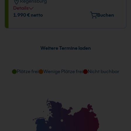
Regensburg
09:00 - 16:00 Uhr
Details
Veranstaltungsort
1.990 € netto
Buchen
Bayernstr. 10, 93128 Regenstauf
Datum und Uhrzeit
28.09. - 30.09.2026
Weitere Termine laden
09:00 - 16:00 Uhr
Plätze frei
Wenige Plätze frei
Nicht buchbar