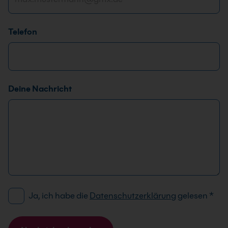
r
i
Telefon
c
h
t
Deine Nachricht
D
Ja, ich habe die
Datenschutzerklärung
gelesen
*
S
G