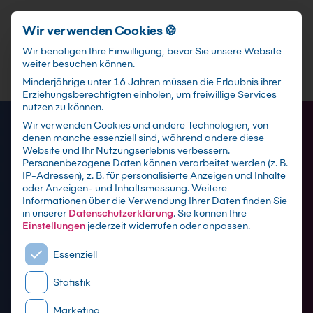
Schnellzugriff
Zum Hauptinhalt springen
Wir verwenden Cookies 🍪
Wir benötigen Ihre Einwilligung, bevor Sie unsere Website
weiter besuchen können.
Minderjährige unter 16 Jahren müssen die Erlaubnis ihrer
Erziehungsberechtigten einholen, um freiwillige Services
nutzen zu können.
Wir verwenden Cookies und andere Technologien, von
denen manche essenziell sind, während andere diese
Website und Ihr Nutzungserlebnis verbessern.
Personenbezogene Daten können verarbeitet werden (z. B.
IP-Adressen), z. B. für personalisierte Anzeigen und Inhalte
oder Anzeigen- und Inhaltsmessung.
Weitere
Informationen über die Verwendung Ihrer Daten finden Sie
in unserer
Datenschutzerklärung
.
Sie können Ihre
Einstellungen
jederzeit widerrufen oder anpassen.
Es folgt eine Liste der Service-Gruppen, für die eine E
Essenziell
Hosting Schulungen
Statistik
Marketing