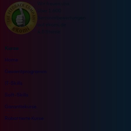
Wir freuen uns
t
s
über 1.600
i
t
Seminarbewertungen
v
ä
auf ekomi.de
e
n
4,8 Sterne
:
d
n
Kurse
i
s
Home
*
Gesamtprogramm
IT-Skills
Soft-Skills
Garantiekurse
Rabattierte Kurse