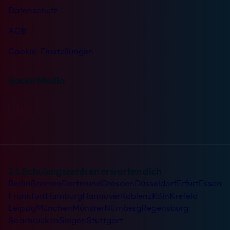
Datenschutz
AGB
Cookie-Einstellungen
Social Media
21 Schulungszentren erwarten dich
Berlin
Bremen
Dortmund
Dresden
Düsseldorf
Erfurt
Essen
Frankfurt
Hamburg
Hannover
Koblenz
Köln
Krefeld
Leipzig
München
Münster
Nürnberg
Regensburg
Saarbrücken
Siegen
Stuttgart