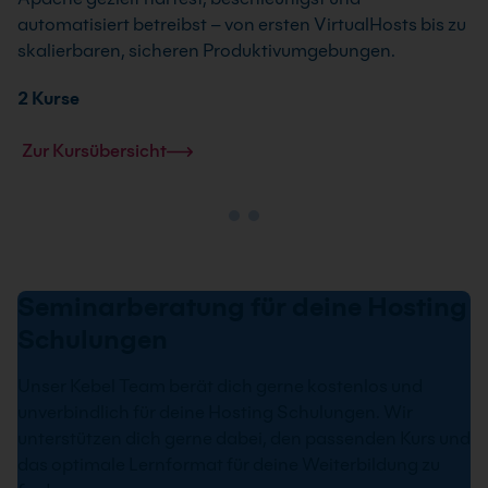
automatisiert betreibst – von ersten VirtualHosts bis zu
skalierbaren, sicheren Produktivumgebungen.
2 Kurse
Zur Kursübersicht
Seminarberatung für deine Hosting
Schulungen
Unser Kebel Team berät dich gerne kostenlos und
unverbindlich für deine Hosting Schulungen. Wir
unterstützen dich gerne dabei, den passenden Kurs und
das optimale Lernformat für deine Weiterbildung zu