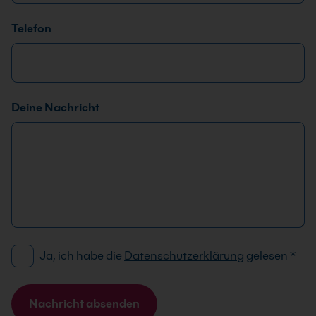
Telefon
F
Deine Nachricht
i
r
m
a
D
e
i
n
D
Ja, ich habe die
Datenschutzerklärung
gelesen
*
e
S
D
G
S
V
Nachricht absenden
G