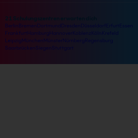
21 Schulungszentren erwarten dich
Berlin
Bremen
Dortmund
Dresden
Düsseldorf
Erfurt
Essen
Frankfurt
Hamburg
Hannover
Koblenz
Köln
Krefeld
Leipzig
München
Münster
Nürnberg
Regensburg
Saarbrücken
Siegen
Stuttgart