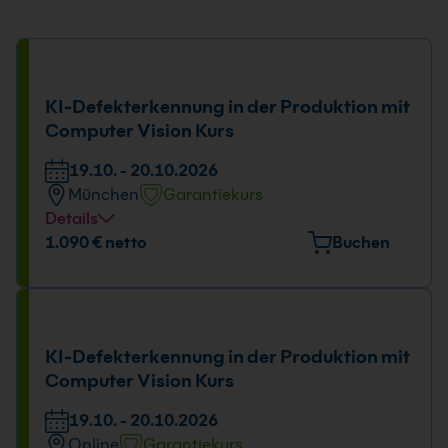
KI-Defekterkennung in der Produktion mit
Computer Vision Kurs
19.10. - 20.10.2026
München
Garantiekurs
Details
Veranstaltungsort
1.090 € netto
Buchen
Elektrastr. 6a, 81925 München
Tage und Uhrzeit
19.10. - 20.10.2026
KI-Defekterkennung in der Produktion mit
09:00 - 16:00 Uhr
Computer Vision Kurs
19.10. - 20.10.2026
Online
Garantiekurs