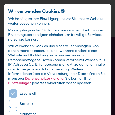
Schnellzugriff
Zum Hauptinhalt springen
Wir verwenden Cookies 🍪
Wir benötigen Ihre Einwilligung, bevor Sie unsere Website
weiter besuchen können.
Minderjährige unter 16 Jahren müssen die Erlaubnis ihrer
Erziehungsberechtigten einholen, um freiwillige Services
nutzen zu können.
Wir verwenden Cookies und andere Technologien, von
denen manche essenziell sind, während andere diese
Website und Ihr Nutzungserlebnis verbessern.
Personenbezogene Daten können verarbeitet werden (z. B.
IP-Adressen), z. B. für personalisierte Anzeigen und Inhalte
oder Anzeigen- und Inhaltsmessung.
Weitere
Informationen über die Verwendung Ihrer Daten finden Sie
in unserer
Datenschutzerklärung
.
Sie können Ihre
Einstellungen
jederzeit widerrufen oder anpassen.
Es folgt eine Liste der Service-Gruppen, für die eine E
KI Schulungen - Produktion
Essenziell
und Industrie
Statistik
Marketing