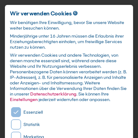
Förderungen
training@kebel.de
+49 231 5191986
Anmelden
Zum Hauptinhalt springen
Wir verwenden Cookies 🍪
Wir benötigen Ihre Einwilligung, bevor Sie unsere Website
weiter besuchen können.
Suchfeld
Minderjährige unter 16 Jahren müssen die Erlaubnis ihrer
Erziehungsberechtigten einholen, um freiwillige Services
nutzen zu können.
Wir verwenden Cookies und andere Technologien, von
denen manche essenziell sind, während andere diese
Suchen
Website und Ihr Nutzungserlebnis verbessern.
Zurück zum Seminar
Personenbezogene Daten können verarbeitet werden (z. B.
IP-Adressen), z. B. für personalisierte Anzeigen und Inhalte
oder Anzeigen- und Inhaltsmessung.
Weitere
Anfrage Firmenschulung
Informationen über die Verwendung Ihrer Daten finden Sie
in unserer
Datenschutzerklärung
.
Sie können Ihre
Einstellungen
jederzeit widerrufen oder anpassen.
CouchDB Kurs für Administratoren
Es folgt eine Liste der Service-Gruppen, für die eine E
Essenziell
Statistik
Schulungsdetails
Kontaktdaten
Ihre Daten
Marketing