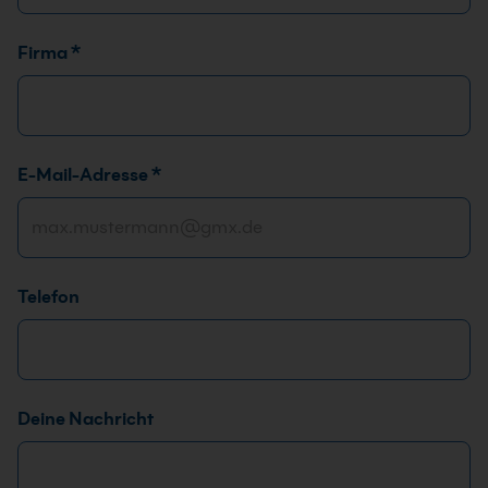
*
Firma
*
A
n
r
e
E-Mail-Adresse
*
d
e
D
S
G
Telefon
V
O
-
E
i
Deine Nachricht
n
v