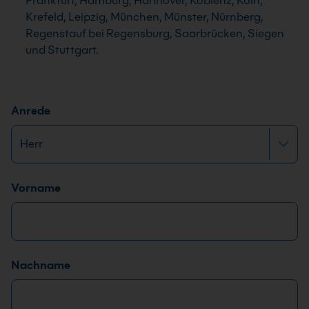
Frankfurt, Hamburg, Hannover, Koblenz, Köln,
Krefeld, Leipzig, München, Münster, Nürnberg,
Regenstauf bei Regensburg, Saarbrücken, Siegen
und Stuttgart.
Anrede
Name
*
Vorname
Nachname