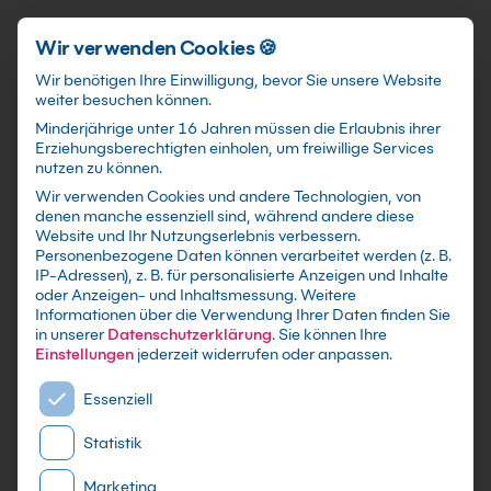
Schnellzugriff
Zum Hauptinhalt springen
Wir verwenden Cookies 🍪
Wir benötigen Ihre Einwilligung, bevor Sie unsere Website
weiter besuchen können.
Minderjährige unter 16 Jahren müssen die Erlaubnis ihrer
Erziehungsberechtigten einholen, um freiwillige Services
nutzen zu können.
Wir verwenden Cookies und andere Technologien, von
KI-Cloud-Infrastruktur
denen manche essenziell sind, während andere diese
Website und Ihr Nutzungserlebnis verbessern.
Kurs: AWS vs Azure vs GCP
Personenbezogene Daten können verarbeitet werden (z. B.
IP-Adressen), z. B. für personalisierte Anzeigen und Inhalte
oder Anzeigen- und Inhaltsmessung.
Weitere
Triff belastbare Plattform-Entscheidungen für
Informationen über die Verwendung Ihrer Daten finden Sie
Training, Inferenz, Daten und Kosten, inklusive
in unserer
Datenschutzerklärung
.
Sie können Ihre
Governance und Betrieb.
Einstellungen
jederzeit widerrufen oder anpassen.
Es folgt eine Liste der Service-Gruppen, für die eine E
Essenziell
Statistik
Marketing