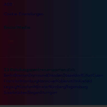
AGB
Cookie-Einstellungen
Social Media
21 Schulungszentren erwarten dich
Berlin
Bremen
Dortmund
Dresden
Düsseldorf
Erfurt
Essen
Frankfurt
Hamburg
Hannover
Koblenz
Köln
Krefeld
Leipzig
München
Münster
Nürnberg
Regensburg
Saarbrücken
Siegen
Stuttgart