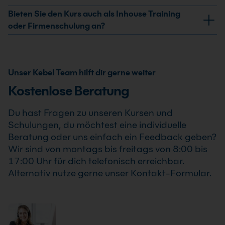
Teilnahmezertifikat. Dieses bestätigt Deine erweiterten
Ja, wir garantieren die Durchführung aller von uns
Bieten Sie den Kurs auch als Inhouse Training
Kenntnisse im professionellen Einsatz von KI-Cloud-
bestätigten Termine. Der KI-Cloud-Infrastruktur Kurs:
oder Firmenschulung an?
Infrastruktur Kurs: AWS vs Azure vs GCP .
AWS vs Azure vs GCP findet auch bereits ab einem
Ja, wir bieten den KI-Cloud-Infrastruktur Kurs: AWS vs
Teilnehmer statt, sodass Du Deine Weiterbildung sicher
Azure vs GCP als Inhouse Training oder
und zuverlässig planen kannst.
Firmenschulung an. Zusätzlich kann die Schulung auch
Unser Kebel Team hilft dir gerne weiter
als Online-Firmenschulung durchgeführt werden.
Kostenlose Beratung
Inhalte, Prozesse und Schwerpunkte passen wir
individuell an die Anforderungen Deines
Du hast Fragen zu unseren Kursen und
Unternehmens an.
Schulungen, du möchtest eine individuelle
Beratung oder uns einfach ein Feedback geben?
Wir sind von montags bis freitags von 8:00 bis
17:00 Uhr für dich telefonisch erreichbar.
Alternativ nutze gerne unser Kontakt-Formular.