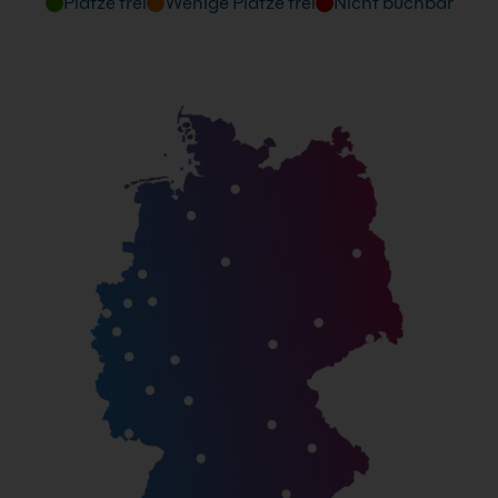
Plätze frei
Wenige Plätze frei
Nicht buchbar