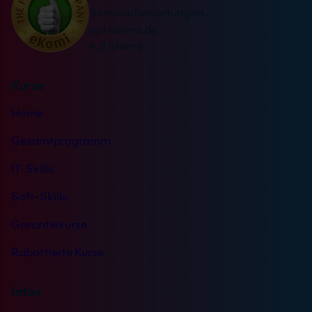
t
Seminarbewertungen
v
ä
auf ekomi.de
e
n
4,8 Sterne
:
d
n
Kurse
i
s
Home
*
Gesamtprogramm
IT-Skills
Soft-Skills
Garantiekurse
Rabattierte Kurse
Infos