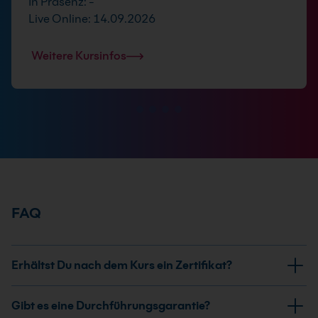
In Präsenz: -
Live Online: 14.09.2026
Weitere Kursinfos
FAQ
Erhältst Du nach dem Kurs ein Zertifikat?
Ja, nach erfolgreicher Teilnahme am KI-Cloud-
Gibt es eine Durchführungsgarantie?
Infrastruktur Kurs: AWS vs Azure vs GCP erhältst Du ein