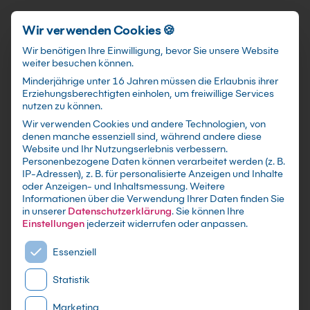
Schnellzugriff
Zum Hauptinhalt springen
Wir verwenden Cookies 🍪
Wir benötigen Ihre Einwilligung, bevor Sie unsere Website
weiter besuchen können.
Minderjährige unter 16 Jahren müssen die Erlaubnis ihrer
Erziehungsberechtigten einholen, um freiwillige Services
nutzen zu können.
Wir verwenden Cookies und andere Technologien, von
SolidWorks
denen manche essenziell sind, während andere diese
Website und Ihr Nutzungserlebnis verbessern.
Gusskonstruktion Kurs
Personenbezogene Daten können verarbeitet werden (z. B.
IP-Adressen), z. B. für personalisierte Anzeigen und Inhalte
oder Anzeigen- und Inhaltsmessung.
Weitere
mit Zertifikat als Live Online Training,
Informationen über die Verwendung Ihrer Daten finden Sie
Präsenzseminar in CAD-Schulungszentren
in unserer
Datenschutzerklärung
.
Sie können Ihre
sowie maßgeschneiderte Firmen- und Inhouse-
Einstellungen
jederzeit widerrufen oder anpassen.
Schulungen für dein Team - Lerne und erweitere
Es folgt eine Liste der Service-Gruppen, für die eine E
Essenziell
dein SolidWorks Wissen
Statistik
Marketing