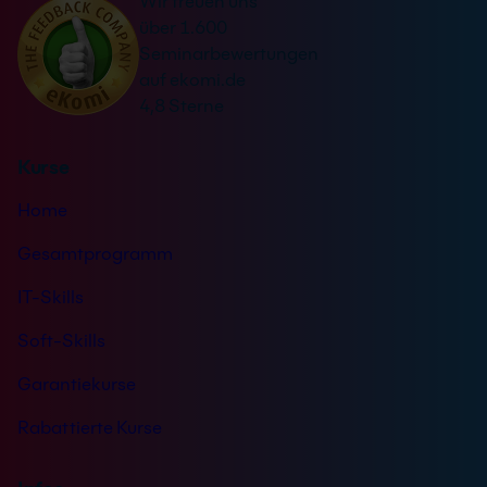
Wir freuen uns
t
s
über 1.600
i
t
Seminarbewertungen
v
ä
auf ekomi.de
e
n
4,8 Sterne
:
d
n
Kurse
i
s
Home
*
Gesamtprogramm
IT-Skills
Soft-Skills
Garantiekurse
Rabattierte Kurse