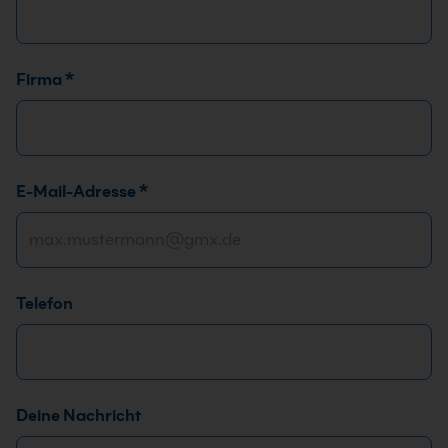
Firma
*
T
E-Mail-Adresse
*
e
l
e
f
Telefon
o
n
A
n
r
Deine Nachricht
e