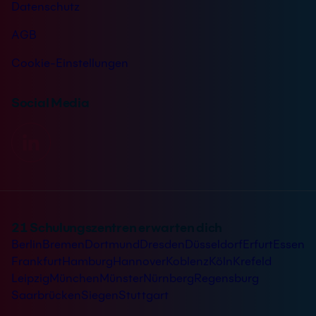
Datenschutz
AGB
Cookie-Einstellungen
Social Media
21 Schulungszentren erwarten dich
Berlin
Bremen
Dortmund
Dresden
Düsseldorf
Erfurt
Essen
Frankfurt
Hamburg
Hannover
Koblenz
Köln
Krefeld
Leipzig
München
Münster
Nürnberg
Regensburg
Saarbrücken
Siegen
Stuttgart