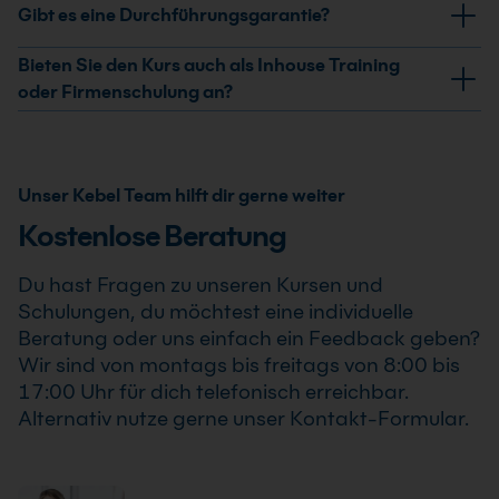
Ja, nach erfolgreicher Teilnahme am SolidWorks
Gibt es eine Durchführungsgarantie?
Fertigung im SolidWorks-Workflow miteinander
Gusskonstruktion Kurs erhältst Du ein
verbunden.
Teilnahmezertifikat. Dieses bestätigt Deine erweiterten
Ja, wir garantieren die Durchführung aller von uns
Bieten Sie den Kurs auch als Inhouse Training
Kenntnisse im professionellen Einsatz von SolidWorks
bestätigten Termine. Der SolidWorks Gusskonstruktion
oder Firmenschulung an?
Gusskonstruktion Kurs .
Kurs findet auch bereits ab einem Teilnehmer statt,
Ja, wir bieten den SolidWorks Gusskonstruktion Kurs
sodass Du Deine Weiterbildung sicher und zuverlässig
als Inhouse Training oder Firmenschulung an.
planen kannst.
Zusätzlich kann die Schulung auch als Online-
Unser Kebel Team hilft dir gerne weiter
Firmenschulung durchgeführt werden. Inhalte,
Kostenlose Beratung
Prozesse und Schwerpunkte passen wir individuell an
die Anforderungen Deines Unternehmens an.
Du hast Fragen zu unseren Kursen und
Schulungen, du möchtest eine individuelle
Beratung oder uns einfach ein Feedback geben?
Wir sind von montags bis freitags von 8:00 bis
17:00 Uhr für dich telefonisch erreichbar.
Alternativ nutze gerne unser Kontakt-Formular.