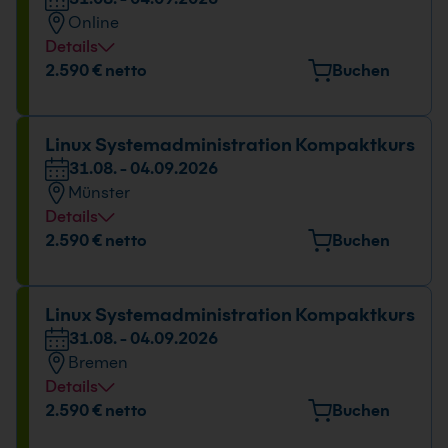
31.08. - 04.09.2026
Online
09:00 - 16:00 Uhr
Details
Datum und Uhrzeit
2.590 € netto
Buchen
31.08. - 04.09.2026
09:00 - 16:00 Uhr
Linux Systemadministration Kompaktkurs
31.08. - 04.09.2026
Münster
Details
Veranstaltungsort
2.590 € netto
Buchen
Gropiusstr. 7, 48163 Münster
Datum und Uhrzeit
Linux Systemadministration Kompaktkurs
31.08. - 04.09.2026
31.08. - 04.09.2026
Bremen
09:00 - 16:00 Uhr
Details
Veranstaltungsort
2.590 € netto
Buchen
Mary-Somerville-Straße 12, 28359 Bremen