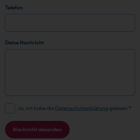
Telefon
Deine Nachricht
D
*
Ja, ich habe die
Datenschutzerklärung
gelesen
*
S
T
G
e
V
l
Nachricht absenden
O
e