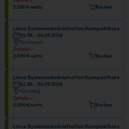
Details
Veranstaltungsort
2.590 € netto
Buchen
Huyssenallee 82-88, 45128 Essen
Datum und Uhrzeit
Linux Systemadministration Kompaktkurs
31.08. - 04.09.2026
31.08. - 04.09.2026
Dortmund
09:00 - 16:00 Uhr
Details
Veranstaltungsort
2.590 € netto
Buchen
Europaplatz 11, 44269 Dortmund
Datum und Uhrzeit
Linux Systemadministration Kompaktkurs
31.08. - 04.09.2026
31.08. - 04.09.2026
Nürnberg
09:00 - 16:00 Uhr
Details
Veranstaltungsort
2.590 € netto
Buchen
Emmericher Str. 17, 90411 Nürnberg
Datum und Uhrzeit
Linux Systemadministration Kompaktkurs