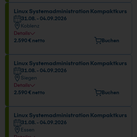
Datum und Uhrzeit
Linux Systemadministration Kompaktkurs
31.08. - 04.09.2026
31.08. - 04.09.2026
Koblenz
09:00 - 16:00 Uhr
Details
Veranstaltungsort
2.590 € netto
Buchen
Rudolf-Virchow-Straße 11, 56073 Koblenz
Datum und Uhrzeit
Linux Systemadministration Kompaktkurs
31.08. - 04.09.2026
31.08. - 04.09.2026
Siegen
09:00 - 16:00 Uhr
Details
Veranstaltungsort
2.590 € netto
Buchen
Martinshardt 5, 57074 Siegen
Datum und Uhrzeit
Linux Systemadministration Kompaktkurs
31.08. - 04.09.2026
31.08. - 04.09.2026
Essen
09:00 - 16:00 Uhr