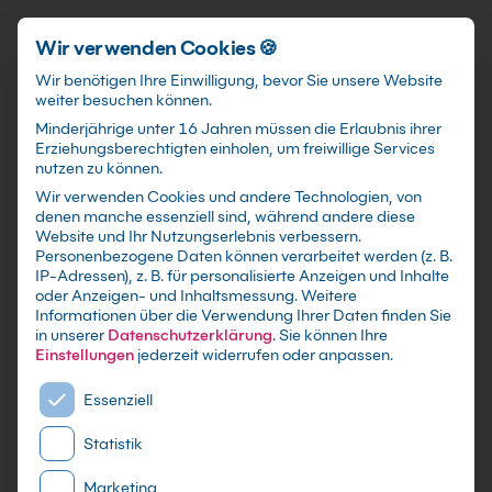
Schnellzugriff
Zum Hauptinhalt springen
Wir verwenden Cookies 🍪
Wir benötigen Ihre Einwilligung, bevor Sie unsere Website
weiter besuchen können.
Minderjährige unter 16 Jahren müssen die Erlaubnis ihrer
Erziehungsberechtigten einholen, um freiwillige Services
nutzen zu können.
Wir verwenden Cookies und andere Technologien, von
Linux
denen manche essenziell sind, während andere diese
Website und Ihr Nutzungserlebnis verbessern.
Systemadministration
Personenbezogene Daten können verarbeitet werden (z. B.
IP-Adressen), z. B. für personalisierte Anzeigen und Inhalte
Kompaktkurs
oder Anzeigen- und Inhaltsmessung.
Weitere
Informationen über die Verwendung Ihrer Daten finden Sie
in unserer
Datenschutzerklärung
.
Sie können Ihre
mit Zertifikat als Live Online Training,
Einstellungen
jederzeit widerrufen oder anpassen.
Präsenzseminar in IT-Schulungszentren sowie
Es folgt eine Liste der Service-Gruppen, für die eine E
maßgeschneiderte Firmen- oder Inhouse-
Essenziell
Schulung für dein Team - Lerne und erweitere
Statistik
dein Linux Wissen
Marketing