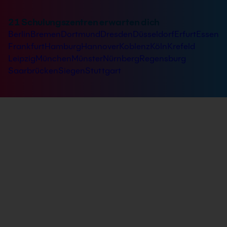
21 Schulungszentren erwarten dich
Berlin
Bremen
Dortmund
Dresden
Düsseldorf
Erfurt
Essen
Frankfurt
Hamburg
Hannover
Koblenz
Köln
Krefeld
Leipzig
München
Münster
Nürnberg
Regensburg
Saarbrücken
Siegen
Stuttgart