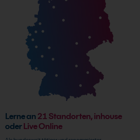
Lerne an
21
Standorten, inhouse
oder
Live Online
Als bundesweit tätiger und renommierter