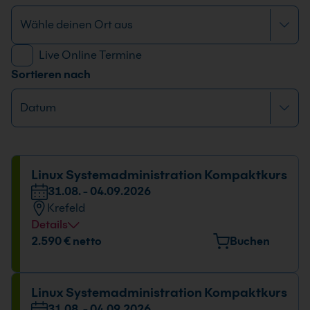
Live Online Termine
Sortieren nach
Linux Systemadministration Kompaktkurs
31.08. - 04.09.2026
Krefeld
Details
Veranstaltungsort
2.590 € netto
Buchen
Europark Fichtenhain A 15, 47807 Krefeld
Datum und Uhrzeit
Linux Systemadministration Kompaktkurs
31.08. - 04.09.2026