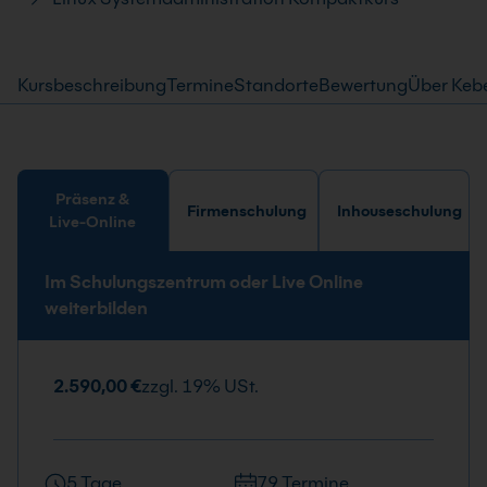
Kursbeschreibung
Termine
Standorte
Bewertung
Über Keb
Präsenz &
Firmenschulung
Inhouseschulung
Live-Online
Im Schulungszentrum oder Live Online
weiterbilden
2.590,00 €
zzgl. 19% USt.
5 Tage
79 Termine