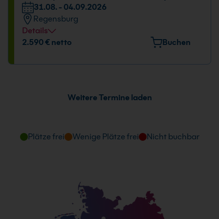
31.08. - 04.09.2026
31.08. - 04.09.2026
Regensburg
09:00 - 16:00 Uhr
Details
Veranstaltungsort
2.590 € netto
Buchen
Bayernstr. 10, 93128 Regenstauf
Datum und Uhrzeit
31.08. - 04.09.2026
Weitere Termine laden
09:00 - 16:00 Uhr
Plätze frei
Wenige Plätze frei
Nicht buchbar