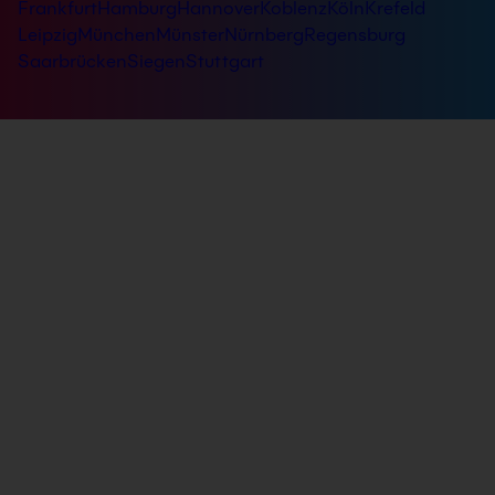
Frankfurt
Hamburg
Hannover
Koblenz
Köln
Krefeld
Leipzig
München
Münster
Nürnberg
Regensburg
Saarbrücken
Siegen
Stuttgart