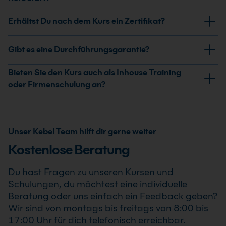
Office-Anwendungen strukturiert auf.
Der Kurs wird als Live-Online-Training, als
Erhältst Du nach dem Kurs ein Zertifikat?
Präsenzseminar in IT-Schulungszentren sowie als
Firmen- oder Inhouse-Schulung für Teams angeboten.
Ja, nach erfolgreicher Teilnahme am Microsoft 365
Gibt es eine Durchführungsgarantie?
So passt das Seminar zu unterschiedlichen Lern- und
Grundlagen – Cloud-basiertes Arbeiten Kurs erhältst
Organisationsformen.
Du ein Teilnahmezertifikat. Dieses bestätigt Deine
Ja, wir garantieren die Durchführung aller von uns
Bieten Sie den Kurs auch als Inhouse Training
erweiterten Kenntnisse im professionellen Einsatz von
bestätigten Termine. Der Microsoft 365 Grundlagen –
oder Firmenschulung an?
Microsoft 365 Grundlagen – Cloud-basiertes Arbeiten
Cloud-basiertes Arbeiten Kurs findet auch bereits ab
Ja, wir bieten den Microsoft 365 Grundlagen – Cloud-
Kurs .
einem Teilnehmer statt, sodass Du Deine Weiterbildung
basiertes Arbeiten Kurs als Inhouse Training oder
sicher und zuverlässig planen kannst.
Firmenschulung an. Zusätzlich kann die Schulung auch
Unser Kebel Team hilft dir gerne weiter
als Online-Firmenschulung durchgeführt werden.
Kostenlose Beratung
Inhalte, Prozesse und Schwerpunkte passen wir
individuell an die Anforderungen Deines
Du hast Fragen zu unseren Kursen und
Unternehmens an.
Schulungen, du möchtest eine individuelle
Beratung oder uns einfach ein Feedback geben?
Wir sind von montags bis freitags von 8:00 bis
17:00 Uhr für dich telefonisch erreichbar.