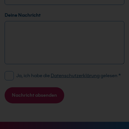
Deine Nachricht
D
E
Ja, ich habe die
Datenschutzerklärung
gelesen
*
S
-
G
M
V
a
Nachricht absenden
O
i
A
-
l
l
E
-
t
i
A
e