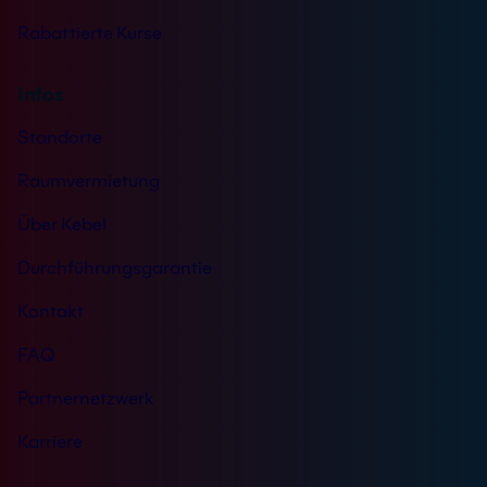
e
Rabattierte Kurse
N
a
c
Infos
h
Standorte
r
i
Raumvermietung
c
h
Über Kebel
t
Durchführungsgarantie
Kontakt
FAQ
Partnernetzwerk
Karriere