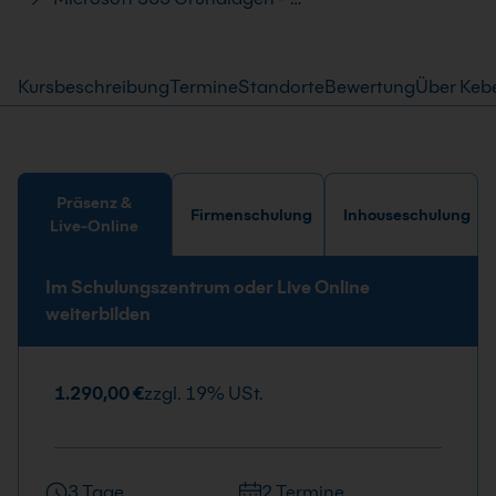
Kursbeschreibung
Termine
Standorte
Bewertung
Über Keb
Präsenz &
Firmenschulung
Inhouseschulung
Live-Online
Im Schulungszentrum oder Live Online
weiterbilden
1.290,00 €
zzgl. 19% USt.
3 Tage
2 Termine