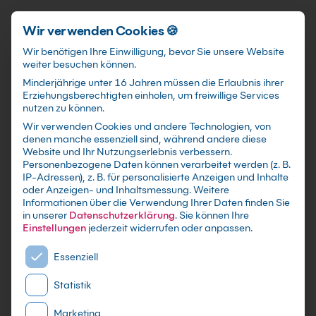
Schnellzugriff
Zum Hauptinhalt springen
Wir verwenden Cookies 🍪
Wir benötigen Ihre Einwilligung, bevor Sie unsere Website
weiter besuchen können.
Minderjährige unter 16 Jahren müssen die Erlaubnis ihrer
Erziehungsberechtigten einholen, um freiwillige Services
nutzen zu können.
Wir verwenden Cookies und andere Technologien, von
Microsoft 365 Grundlagen
denen manche essenziell sind, während andere diese
Website und Ihr Nutzungserlebnis verbessern.
- Cloud-basiertes Arbeiten
Personenbezogene Daten können verarbeitet werden (z. B.
IP-Adressen), z. B. für personalisierte Anzeigen und Inhalte
Kurs
oder Anzeigen- und Inhaltsmessung.
Weitere
Informationen über die Verwendung Ihrer Daten finden Sie
in unserer
Datenschutzerklärung
.
Sie können Ihre
mit Zertifikat als Live Online Training,
Einstellungen
jederzeit widerrufen oder anpassen.
Präsenzseminar in IT-Schulungszentren sowie
Es folgt eine Liste der Service-Gruppen, für die eine E
maßgeschneiderte Firmen- oder Inhouse-
Essenziell
Schulung für dein Team - Lerne und erweitere
Statistik
dein Microsoft 365 Wissen
Marketing