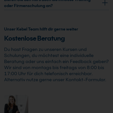
professionellen Einsatz von Microsoft AI Builder
bestätigten Termine. Der Microsoft AI Builder
oder Firmenschulung an?
Grundkurs .
Grundkurs findet auch bereits ab einem Teilnehmer
Ja, wir bieten den Microsoft AI Builder Grundkurs als
statt, sodass Du Deine Weiterbildung sicher und
Inhouse Training oder Firmenschulung an. Zusätzlich
zuverlässig planen kannst.
kann die Schulung auch als Online-Firmenschulung
Unser Kebel Team hilft dir gerne weiter
durchgeführt werden. Inhalte, Prozesse und
Kostenlose Beratung
Schwerpunkte passen wir individuell an die
Anforderungen Deines Unternehmens an.
Du hast Fragen zu unseren Kursen und
Schulungen, du möchtest eine individuelle
Beratung oder uns einfach ein Feedback geben?
Wir sind von montags bis freitags von 8:00 bis
17:00 Uhr für dich telefonisch erreichbar.
Alternativ nutze gerne unser Kontakt-Formular.