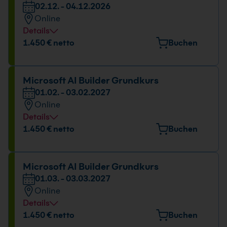
02.12. - 04.12.2026
Online
Details
Datum und Uhrzeit
1.450 € netto
Buchen
02.12. - 04.12.2026
09:00 - 16:00 Uhr
Microsoft AI Builder Grundkurs
01.02. - 03.02.2027
Online
Details
Datum und Uhrzeit
1.450 € netto
Buchen
01.02. - 03.02.2027
09:00 - 16:00 Uhr
Microsoft AI Builder Grundkurs
01.03. - 03.03.2027
Online
Details
Datum und Uhrzeit
1.450 € netto
Buchen