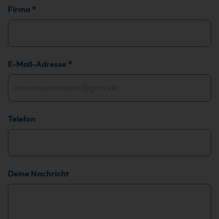
Firma
*
*
E-Mail-Adresse
*
T
e
l
e
Telefon
f
o
n
*
Deine Nachricht