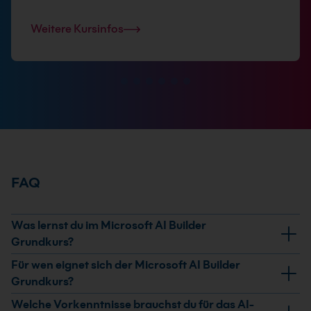
Weitere Kursinfos
FAQ
Was lernst du im Microsoft AI Builder
Grundkurs?
Du lernst die Einsatzmöglichkeiten von Microsoft AI
Für wen eignet sich der Microsoft AI Builder
Builder kennen, erstellst eigene KI-Modelle und nutzt
Grundkurs?
vordefinierte Modelle für Formularverarbeitung,
Der Grundkurs eignet sich für Fach- und IT-
Welche Vorkenntnisse brauchst du für das AI-