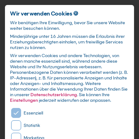
Schnellzugriff
Zum Hauptinhalt springen
Wir verwenden Cookies 🍪
Wir benötigen Ihre Einwilligung, bevor Sie unsere Website
weiter besuchen können.
Minderjährige unter 16 Jahren müssen die Erlaubnis ihrer
Erziehungsberechtigten einholen, um freiwillige Services
nutzen zu können.
Wir verwenden Cookies und andere Technologien, von
Microsoft AI Builder
denen manche essenziell sind, während andere diese
Website und Ihr Nutzungserlebnis verbessern.
Grundkurs
Personenbezogene Daten können verarbeitet werden (z. B.
IP-Adressen), z. B. für personalisierte Anzeigen und Inhalte
oder Anzeigen- und Inhaltsmessung.
Weitere
Lerne künstliche Intelligenz in Prozesse und
Informationen über die Verwendung Ihrer Daten finden Sie
Workflows zu integrieren
in unserer
Datenschutzerklärung
.
Sie können Ihre
Einstellungen
jederzeit widerrufen oder anpassen.
Es folgt eine Liste der Service-Gruppen, für die eine E
Essenziell
Statistik
Marketing