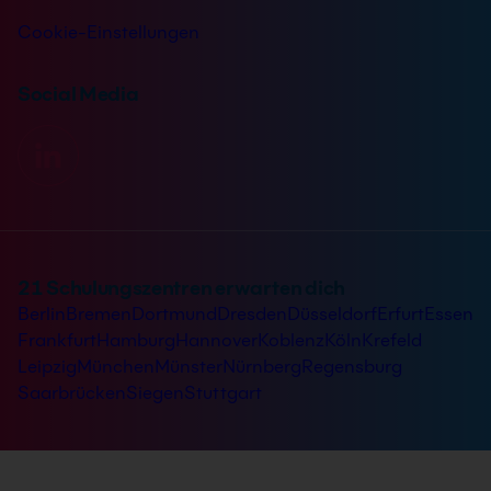
Cookie-Einstellungen
Social Media
21 Schulungszentren erwarten dich
Berlin
Bremen
Dortmund
Dresden
Düsseldorf
Erfurt
Essen
Frankfurt
Hamburg
Hannover
Koblenz
Köln
Krefeld
Leipzig
München
Münster
Nürnberg
Regensburg
Saarbrücken
Siegen
Stuttgart