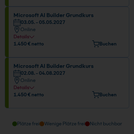
01.03. - 03.03.2027
09:00 - 16:00 Uhr
Microsoft AI Builder Grundkurs
03.05. - 05.05.2027
Online
Details
Datum und Uhrzeit
1.450 € netto
Buchen
03.05. - 05.05.2027
09:00 - 16:00 Uhr
Microsoft AI Builder Grundkurs
02.08. - 04.08.2027
Online
Details
Datum und Uhrzeit
1.450 € netto
Buchen
02.08. - 04.08.2027
09:00 - 16:00 Uhr
Plätze frei
Wenige Plätze frei
Nicht buchbar