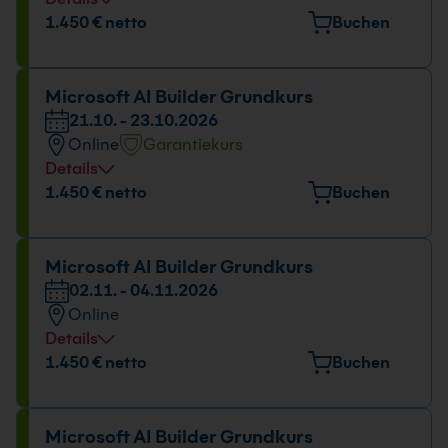
Veranstaltungsort
1.450 € netto
Buchen
Kölner Str. 265, 51149 Köln
Datum und Uhrzeit
Microsoft AI Builder Grundkurs
21.10. - 23.10.2026
21.10. - 23.10.2026
Online
Garantiekurs
09:00 - 16:00 Uhr
Details
Datum und Uhrzeit
1.450 € netto
Buchen
21.10. - 23.10.2026
09:00 - 16:00 Uhr
Microsoft AI Builder Grundkurs
02.11. - 04.11.2026
Online
Details
Datum und Uhrzeit
1.450 € netto
Buchen
02.11. - 04.11.2026
09:00 - 16:00 Uhr
Microsoft AI Builder Grundkurs