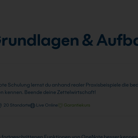
rundlagen & Aufb
te Schulung lernst du anhand realer Praxisbeispiele die b
n kennen. Beende deine Zettelwirtschaft!
20 Standorte
Live Online
Garantiekurs
e fortgeschrittenen Funktionen von OneNote besser kennen.