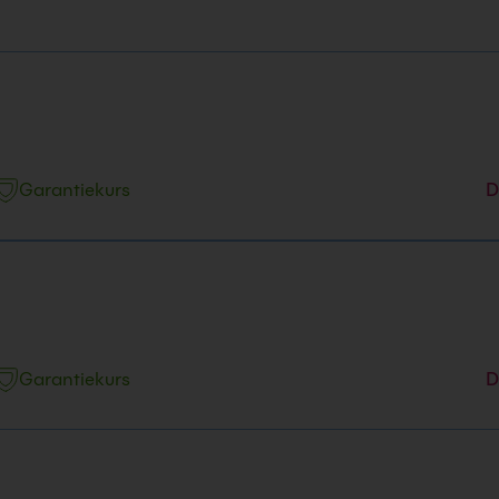
Garantiekurs
D
nd Uhrzeit
2026
 16:00 Uhr
Garantiekurs
D