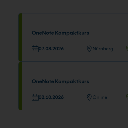
OneNote Kompaktkurs
07.08.2026
Nürnberg
Veranstaltungsort
Tage u
Emmericher Str. 17, 90411 Nürnberg
07.08.
09:00 -
OneNote Kompaktkurs
02.10.2026
Online
Tage und Uhrzeit
02.10.2026
09:00 - 16:00 Uhr