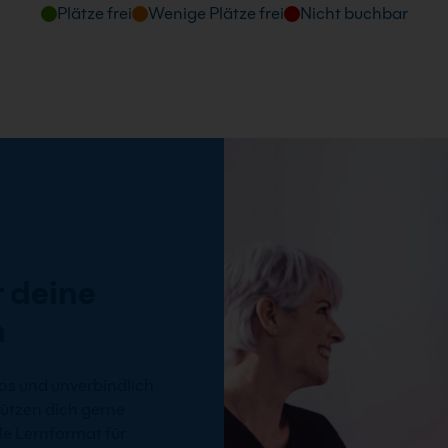
Plätze frei
Wenige Plätze frei
Nicht buchbar
 deine
n
os und unverbindlich
ützen dich gerne
e Lernformat für