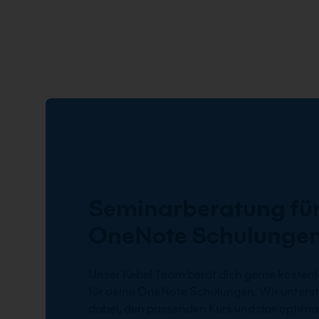
Seminarberatung für
OneNote Schulunge
Unser Kebel Team berät dich gerne kostenl
für deine OneNote Schulungen. Wir unterst
dabei, den passenden Kurs und das optimal