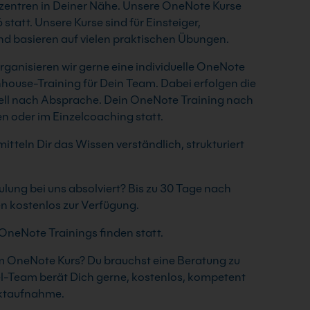
szentren in Deiner Nähe. Unsere OneNote Kurse
tatt. Unsere Kurse sind für Einsteiger,
nd basieren auf vielen praktischen Übungen.
ganisieren wir gerne eine individuelle OneNote
house-Training für Dein Team. Dabei erfolgen die
iduell nach Absprache. Dein OneNote Training nach
en oder im Einzelcoaching statt.
itteln Dir das Wissen verständlich, strukturiert
lung bei uns absolviert? Bis zu 30 Tage nach
n kostenlos zur Verfügung.
OneNote Trainings finden statt.
 OneNote Kurs? Du brauchst eine Beratung zu
l-Team berät Dich gerne, kostenlos, kompetent
aktaufnahme.