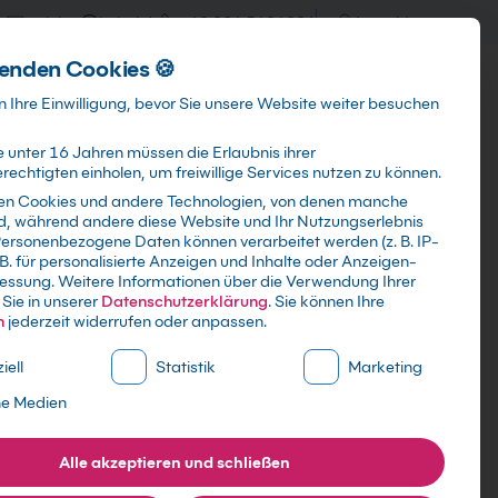
training@kebel.de
+49 231 5191986
Anmelden
enden Cookies 🍪
Info & Services
Kontakt
 Ihre Einwilligung, bevor Sie unsere Website weiter besuchen
 unter 16 Jahren müssen die Erlaubnis ihrer
echtigten einholen, um freiwillige Services nutzen zu können.
en Cookies und andere Technologien, von denen manche
ind, während andere diese Website und Ihr Nutzungserlebnis
Suchen
ersonenbezogene Daten können verarbeitet werden (z. B. IP-
 B. für personalisierte Anzeigen und Inhalte oder Anzeigen-
essung.
Weitere Informationen über die Verwendung Ihrer
Sie in unserer
Datenschutzerklärung
.
Sie können Ihre
n
jederzeit widerrufen oder anpassen.
ne Liste der Service-Gruppen, für die eine Einwilligung erte
iell
Statistik
Marketing
ne Medien
Alle akzeptieren und schließen