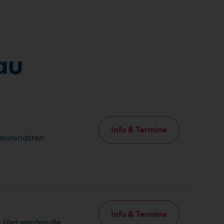
au
Info & Termine
edeutendsten
Info & Termine
 Hier werden die