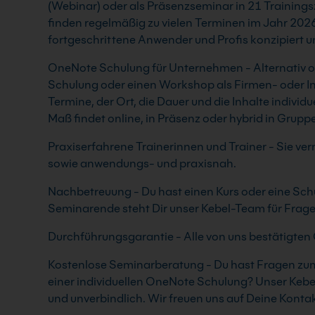
(Webinar) oder als Präsenzseminar in 21 Training
finden regelmäßig zu vielen Terminen im Jahr 2026 s
fortgeschrittene Anwender und Profis konzipiert u
OneNote Schulung für Unternehmen - Alternativ or
Schulung oder einen Workshop als Firmen- oder In
Termine, der Ort, die Dauer und die Inhalte indiv
Maß findet online, in Präsenz oder hybrid in Grupp
Praxiserfahrene Trainerinnen und Trainer - Sie verm
sowie anwendungs- und praxisnah.
Nachbetreuung - Du hast einen Kurs oder eine Schu
Seminarende steht Dir unser Kebel-Team für Frage
Durchführungsgarantie - Alle von uns bestätigten 
Kostenlose Seminarberatung - Du hast Fragen zum
einer individuellen OneNote Schulung? Unser Kebe
und unverbindlich. Wir freuen uns auf Deine Kont