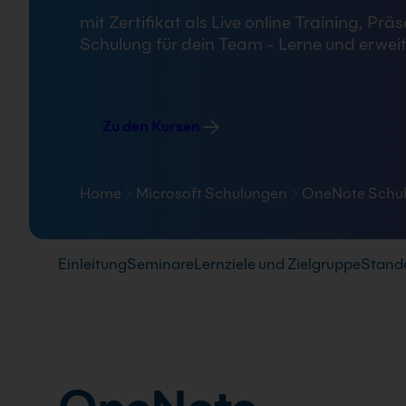
FAQ
mit Zertifikat als Live online Training,
Schulung für dein Team - Lerne und erwe
Zu den Kursen
Home
Microsoft Schulungen
OneNote Schu
Pfad-Navigation
Einleitung
Seminare
Lernziele und Zielgruppe
Stand