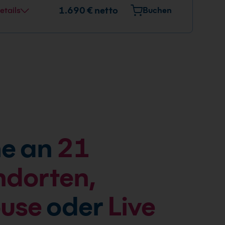
1.690 € netto
etails
Buchen
e an
21
ndorten,
ouse
oder
Live