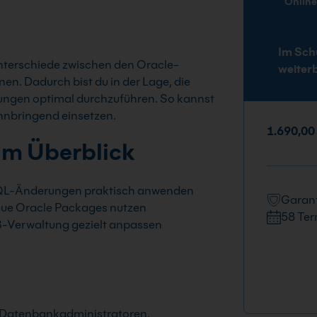
Onlin
Im Sch
Unterschiede zwischen den Oracle-
weiter
en. Dadurch bist du in der Lage, die
ngen optimal durchzuführen. So kannst
nnbringend einsetzen.
1.690,00
im Überblick
L-Änderungen praktisch anwenden
Garant
ue Oracle Packages nutzen
58 Ter
-Verwaltung gezielt anpassen
, Datenbankadministratoren,