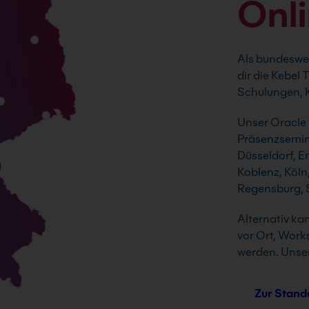
Onl
Als bundeswei
dir die Kebel
Schulungen, K
Unser Oracle 
Präsenzsemina
Düsseldorf, E
Koblenz, Köln
Regensburg, S
Alternativ ka
vor Ort, Work
werden. Unser
Zur Stand