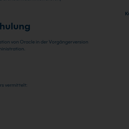
Ku
chulung
ation von Oracle in der Vorgängerversion
nistration.
s vermittelt: