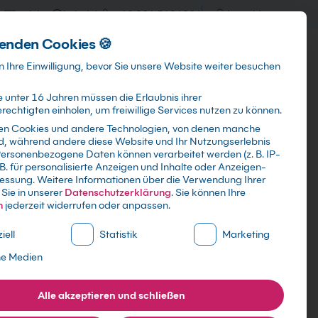
training@kebel.de
+49 231 5191986
Anmelden
enden Cookies 🍪
Info & Services
Kontakt
 Ihre Einwilligung, bevor Sie unsere Website weiter besuchen
 unter 16 Jahren müssen die Erlaubnis ihrer
echtigten einholen, um freiwillige Services nutzen zu können.
en Cookies und andere Technologien, von denen manche
ind, während andere diese Website und Ihr Nutzungserlebnis
Suchen
ersonenbezogene Daten können verarbeitet werden (z. B. IP-
 B. für personalisierte Anzeigen und Inhalte oder Anzeigen-
essung.
Weitere Informationen über die Verwendung Ihrer
Sie in unserer
Datenschutzerklärung
.
Sie können Ihre
n
jederzeit widerrufen oder anpassen.
ne Liste der Service-Gruppen, für die eine Einwilligung erte
iell
Statistik
Marketing
ne Medien
Alle akzeptieren und schließen