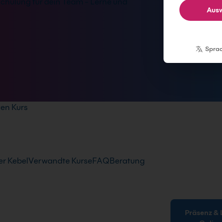
hulung für dein Team - Lerne und
Ausw
Spra
en Kurs
r Kebel
Verwandte Kurse
FAQ
Beratung
Präsenz & Live-