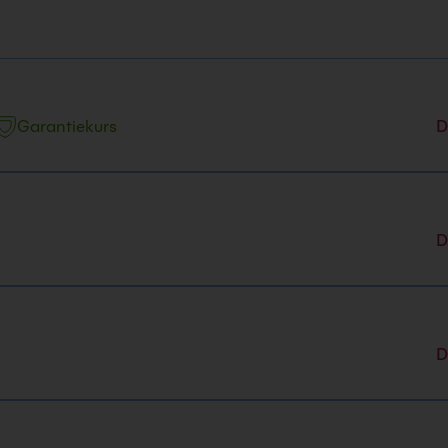
Garantiekurs
D
D
D