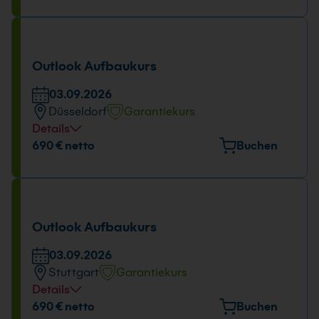
28.08.2026
09:00 - 16:00 Uhr
Outlook Aufbaukurs
03.09.2026
Düsseldorf
Garantiekurs
Details
Veranstaltungsort
690 € netto
Buchen
Hansaallee 249, 40549 Düsseldorf
Tage und Uhrzeit
03.09.2026
Outlook Aufbaukurs
09:00 - 16:00 Uhr
03.09.2026
Stuttgart
Garantiekurs
Details
Veranstaltungsort
690 € netto
Buchen