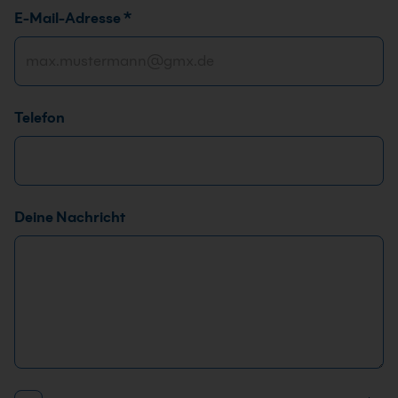
E-Mail-Adresse
*
Telefon
*
Deine Nachricht
F
i
r
m
a
E
-
M