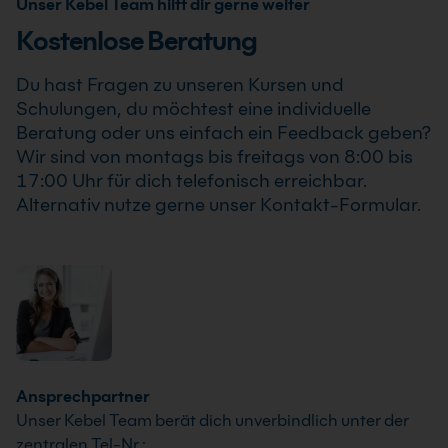
Unser Kebel Team hilft dir gerne weiter
strukturierter. Outlook ist ein zentraler Baustein im MS
Office 365- und Microsoft 365 Umfeld.
Kostenlose Beratung
Du hast Fragen zu unseren Kursen und
Schulungen, du möchtest eine individuelle
Beratung oder uns einfach ein Feedback geben?
Wir sind von montags bis freitags von 8:00 bis
17:00 Uhr für dich telefonisch erreichbar.
Alternativ nutze gerne unser Kontakt-Formular.
Ansprechpartner
Unser Kebel Team berät dich unverbindlich unter der
zentralen Tel-Nr.: