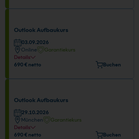
Tübinger Straße 7, 70178 Stuttgart
Tage und Uhrzeit
03.09.2026
Outlook Aufbaukurs
09:00 - 16:00 Uhr
03.09.2026
Online
Garantiekurs
Details
Tage und Uhrzeit
690 € netto
Buchen
03.09.2026
09:00 - 16:00 Uhr
Outlook Aufbaukurs
29.10.2026
München
Garantiekurs
Details
Veranstaltungsort
690 € netto
Buchen