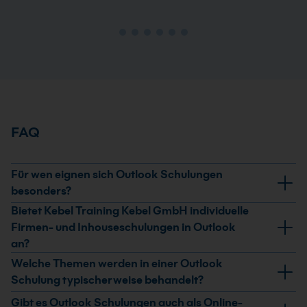
FAQ
Für wen eignen sich Outlook Schulungen
besonders?
Bietet Kebel Training Kebel GmbH individuelle
Outlook Schulungen eignen sich für alle, die täglich mit
Firmen- und Inhouseschulungen in Outlook
E-Mails, Terminen und Aufgaben arbeiten: Assistenz,
an?
Projektleitungen, Vertrieb, Führungskräfte und Teams
in Verwaltung oder Kundenservice. Je nach Kurs gibt es
Ja, wir bieten maßgeschneiderte Firmentrainings im
Welche Themen werden in einer Outlook
Angebote für Einsteiger, Umsteiger auf neue Versionen
Seminarzentrum und Inhouse-Schulungen bei dir vor
Schulung typischerweise behandelt?
und erfahrene Anwender, die ihre Arbeitsweise
Ort für dein Team in Präsenz an. Alternativ kann eure
Behandelt werden strukturierter Posteingang,
Gibt es Outlook Schulungen auch als Online-