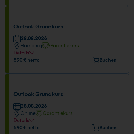
Hansaallee 249, 40549 Düsseldorf
Tage und Uhrzeit
28.08.2026
Outlook Grundkurs
09:00 - 16:00 Uhr
28.08.2026
Hamburg
Garantiekurs
Details
Veranstaltungsort
590 € netto
Buchen
Holstenstraße 205, 22765 Hamburg
Tage und Uhrzeit
28.08.2026
Outlook Grundkurs
09:00 - 16:00 Uhr
28.08.2026
Online
Garantiekurs
Details
Tage und Uhrzeit
590 € netto
Buchen