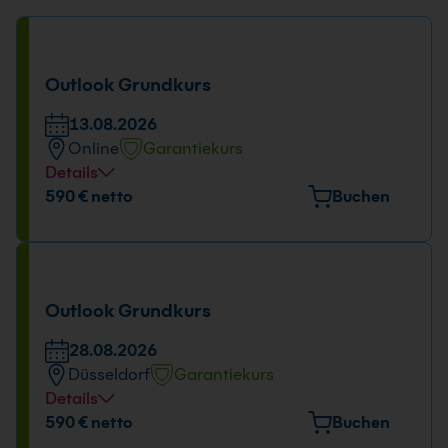
Outlook Grundkurs
13.08.2026
Online
Garantiekurs
Details
Tage und Uhrzeit
590 € netto
Buchen
13.08.2026
09:00 - 16:00 Uhr
Outlook Grundkurs
28.08.2026
Düsseldorf
Garantiekurs
Details
Veranstaltungsort
590 € netto
Buchen