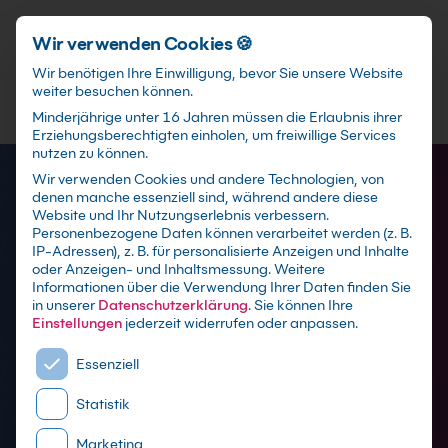
Schnellzugriff
Zum Hauptinhalt springen
Wir verwenden Cookies 🍪
Wir benötigen Ihre Einwilligung, bevor Sie unsere Website
weiter besuchen können.
Minderjährige unter 16 Jahren müssen die Erlaubnis ihrer
Erziehungsberechtigten einholen, um freiwillige Services
nutzen zu können.
Wir verwenden Cookies und andere Technologien, von
denen manche essenziell sind, während andere diese
Website und Ihr Nutzungserlebnis verbessern.
Personenbezogene Daten können verarbeitet werden (z. B.
IP-Adressen), z. B. für personalisierte Anzeigen und Inhalte
oder Anzeigen- und Inhaltsmessung.
Weitere
Informationen über die Verwendung Ihrer Daten finden Sie
in unserer
Datenschutzerklärung
.
Sie können Ihre
Outlook Kurse
Einstellungen
jederzeit widerrufen oder anpassen.
Es folgt eine Liste der Service-Gruppen, für die eine E
Essenziell
mit Zertifikat als Live online Training,
Statistik
Präsenzseminar in 21 Microsoft-
Schulungszentren sowie maßgeschneiderte
Marketing