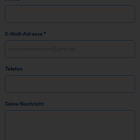
E-Mail-Adresse
*
Telefon
T
Deine Nachricht
e
l
e
f