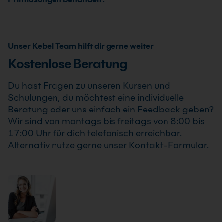
Software profitieren, wenn sie Printprojekte sicherer
Vektorgrafik. Wichtig ist weniger das Tool, sondern das
Für weiterführende Schulungen sind Basiskenntnisse in
und professioneller umsetzen möchten.
Ja, in vielen Printgestaltung Schulungen sind
Verständnis für saubere Druckdaten, Typografie,
Programmen wie InDesign oder Illustrator sinnvoll.
Nachhaltigkeit und Ressourceneffizienz feste
Layoutprinzipien und die Abstimmung mit der
Viele Anbieter bieten Einstufungshilfen oder
Bestandteile. Behandelt werden unter anderem die
Druckerei.
Unser Kebel Team hilft dir gerne weiter
Vorgespräche an, um den passenden Kurslevel zu
Auswahl von Papieren, Farben und Veredelungen,
finden und Inhalte auf Ihre Vorerfahrung abzustimmen.
Kostenlose Beratung
klimaneutrale Druckereien, Auflagenplanung,
langlebige Printprodukte und die sinnvolle
Du hast Fragen zu unseren Kursen und
Kombination von Print und digitalen Kanälen, um
Schulungen, du möchtest eine individuelle
Streuverluste zu reduzieren.
Beratung oder uns einfach ein Feedback geben?
Wir sind von montags bis freitags von 8:00 bis
17:00 Uhr für dich telefonisch erreichbar.
Alternativ nutze gerne unser Kontakt-Formular.