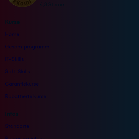
n
4,8 Sterne
:
d
n
Kurse
i
s
Home
*
Gesamtprogramm
IT-Skills
Soft-Skills
Garantiekurse
Rabattierte Kurse
Infos
Standorte
Raumvermietung