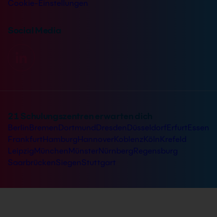
Cookie-Einstellungen
Social Media
21 Schulungszentren erwarten dich
Berlin
Bremen
Dortmund
Dresden
Düsseldorf
Erfurt
Essen
Frankfurt
Hamburg
Hannover
Koblenz
Köln
Krefeld
Leipzig
München
Münster
Nürnberg
Regensburg
Saarbrücken
Siegen
Stuttgart