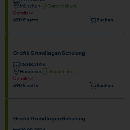
München
Garantiekurs
Details
Veranstaltungsort
690 € netto
Buchen
Elektrastr. 6a, 81925 München
Tage und Uhrzeit
06.08.2026
Grafik Grundlagen Schulung
09:00 - 16:00 Uhr
28.08.2026
Hannover
Garantiekurs
Details
Veranstaltungsort
690 € netto
Buchen
Freundallee 13a, 30173 Hannover
Tage und Uhrzeit
28.08.2026
Grafik Grundlagen Schulung
09:00 - 16:00 Uhr