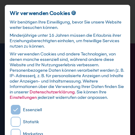
Schnellzugriff
Zum Hauptinhalt springen
Wir verwenden Cookies 🍪
Wir benötigen Ihre Einwilligung, bevor Sie unsere Website
weiter besuchen können.
Minderjährige unter 16 Jahren müssen die Erlaubnis ihrer
Erziehungsberechtigten einholen, um freiwillige Services
nutzen zu können.
Wir verwenden Cookies und andere Technologien, von
denen manche essenziell sind, während andere diese
Website und Ihr Nutzungserlebnis verbessern.
Personenbezogene Daten können verarbeitet werden (z. B.
IP-Adressen), z. B. für personalisierte Anzeigen und Inhalte
oder Anzeigen- und Inhaltsmessung.
Weitere
Printgestaltung
Informationen über die Verwendung Ihrer Daten finden Sie
in unserer
Datenschutzerklärung
.
Sie können Ihre
Schulungen
Einstellungen
jederzeit widerrufen oder anpassen.
Es folgt eine Liste der Service-Gruppen, für die eine E
Essenziell
mit Zertifikat als Live online Training,
Statistik
Präsenzseminar in Schulungszentren sowie
maßgeschneiderte Firmen- oder Inhouse-
Marketing