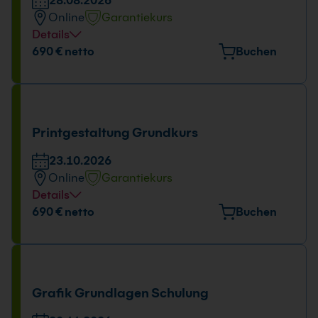
28.08.2026
Online
Garantiekurs
Details
Tage und Uhrzeit
690 € netto
Buchen
28.08.2026
09:00 - 16:00 Uhr
Printgestaltung Grundkurs
23.10.2026
Online
Garantiekurs
Details
Tage und Uhrzeit
690 € netto
Buchen
23.10.2026
09:00 - 16:00 Uhr
Grafik Grundlagen Schulung