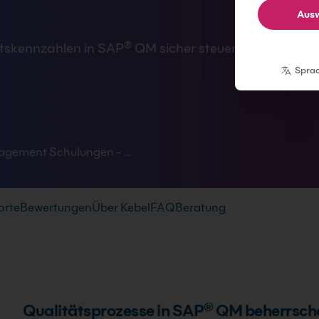
Ausw
skennzahlen in SAP® QM sicher steuern, statt Fehler
Spra
agement Schulungen - …
orte
Bewertungen
Über Kebel
FAQ
Beratung
Qualitätsprozesse in SAP® QM beherrsch