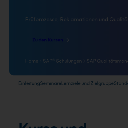
FAQ
Prüfprozesse, Reklamationen und Qualität
Zu den Kursen
Home
SAP® Schulungen
SAP Qualitätsman
Pfad-Navigation
Einleitung
Seminare
Lernziele und Zielgruppe
Stand