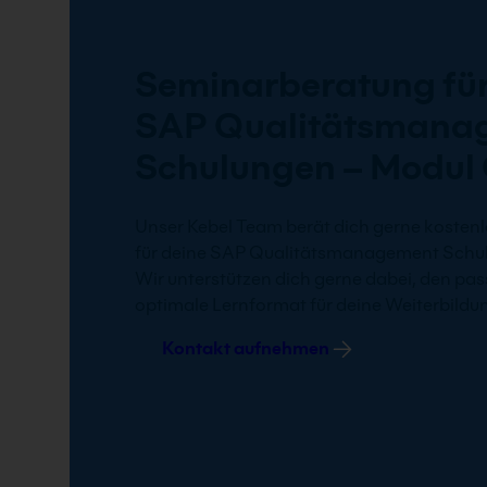
Seminarberatung für
SAP Qualitätsmana
Schulungen – Modul
Unser Kebel Team berät dich gerne kostenl
für deine SAP Qualitätsmanagement Schu
Wir unterstützen dich gerne dabei, den pa
optimale Lernformat für deine Weiterbildun
Kontakt aufnehmen