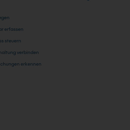
legen
ar erfassen
s steuern
haltung verbinden
ichungen erkennen