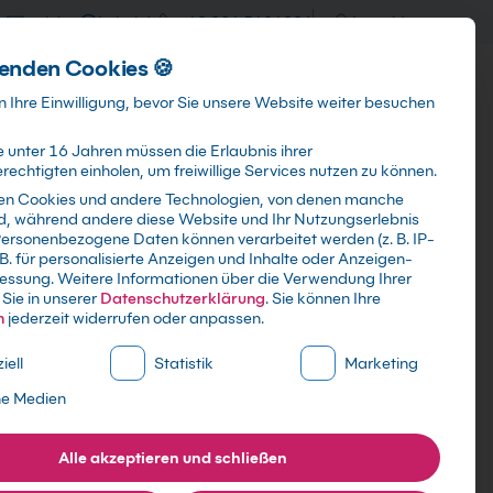
training@kebel.de
+49 231 5191986
Anmelden
enden Cookies 🍪
Info & Services
Kontakt
 Ihre Einwilligung, bevor Sie unsere Website weiter besuchen
 unter 16 Jahren müssen die Erlaubnis ihrer
echtigten einholen, um freiwillige Services nutzen zu können.
en Cookies und andere Technologien, von denen manche
ind, während andere diese Website und Ihr Nutzungserlebnis
Suchen
ersonenbezogene Daten können verarbeitet werden (z. B. IP-
 B. für personalisierte Anzeigen und Inhalte oder Anzeigen-
essung.
Weitere Informationen über die Verwendung Ihrer
Sie in unserer
Datenschutzerklärung
.
Sie können Ihre
n
jederzeit widerrufen oder anpassen.
ne Liste der Service-Gruppen, für die eine Einwilligung erte
iell
Statistik
Marketing
 Schulungen
ne Medien
Alle akzeptieren und schließen