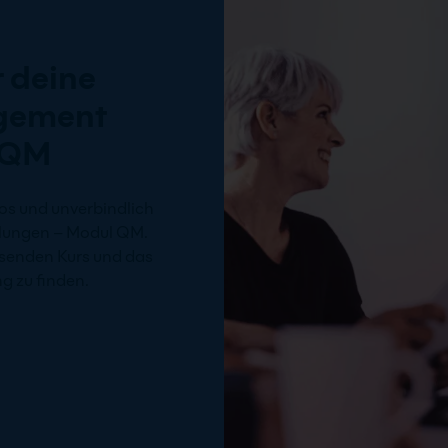
 deine
gement
 QM
os und unverbindlich
lungen – Modul QM.
ssenden Kurs und das
g zu finden.