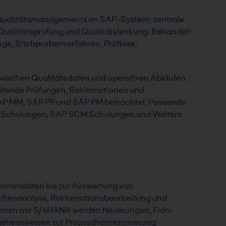
Qualitätsmanagements im SAP-System, zentrale
Qualitätsprüfung und Qualitätslenkung. Behandelt
ge, Stichprobenverfahren, Prüflose,
zwischen Qualitätsdaten und operativen Abläufen.
eitende Prüfungen, Reklamationen und
P MM, SAP PP und SAP PM betrachtet. Passende
PP Schulungen, SAP SCM Schulungen und Weitere
r Stammdaten bis zur Auswertung von
achenanalyse, Reklamationsbearbeitung und
ehmen mit S/4HANA werden Neuerungen, Fiori-
gehensweisen zur Prozessharmonisierung