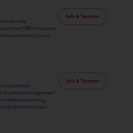
Info & Termine
 sondern als
en zentralen QM-Prozessen
flosbearbeitung bis zu
Info & Termine
und belastbare
wie Qualitätsmanagement
er Prüflosabwicklung,
d Stabilitätsstudien.