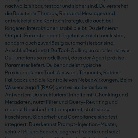
nachvollziehbar, testbar und sicher sind. Du verstehst
die Bausteine Threads, Runs und Messages und
entwickelst eine Kontextstrategie, die auch bei
längeren Interaktionen stabil bleibt. Du definierst
Output-Formate, damit Ergebnisse nicht nur lesbar,
sondern auch zuverlässig automatisierbar sind.
Anschließend setzt Du Tool-Calling um und lernst, wie
Du Functions so modellierst, dass der Agent präzise
Parameter liefert. Du behandelst typische
Praxisprobleme: Tool-Auswahl, Timeouts, Retries,
Fallbacks und die Kontrolle von Nebenwirkungen. Beim
Wissenszugriff (RAG) geht es um belastbare
Antworten: Du strukturierst Inhalte mit Chunking und
Metadaten, nutzt Filter und Query-Rewriting und
machst Unsicherheit transparent, statt sie zu
kaschieren. Sicherheit und Compliance sind fest
integriert: Du erkennst Prompt-Injection-Muster,
schützt PII und Secrets, begrenzt Rechte und setzt