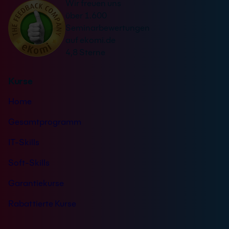
Wir freuen uns
t
s
über 1.600
i
t
Seminarbewertungen
v
ä
auf ekomi.de
e
n
4,8 Sterne
:
d
n
Kurse
i
s
Home
*
Gesamtprogramm
IT-Skills
Soft-Skills
Garantiekurse
Rabattierte Kurse