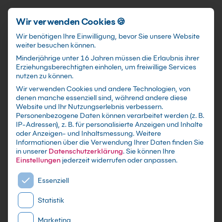
Schnellzugriff
Zum Hauptinhalt springen
Wir verwenden Cookies 🍪
Wir benötigen Ihre Einwilligung, bevor Sie unsere Website
weiter besuchen können.
Minderjährige unter 16 Jahren müssen die Erlaubnis ihrer
Erziehungsberechtigten einholen, um freiwillige Services
nutzen zu können.
Wir verwenden Cookies und andere Technologien, von
Custom KI-Agents mit der
denen manche essenziell sind, während andere diese
Website und Ihr Nutzungserlebnis verbessern.
OpenAI Assistants API
Personenbezogene Daten können verarbeitet werden (z. B.
IP-Adressen), z. B. für personalisierte Anzeigen und Inhalte
bauen Kurs
oder Anzeigen- und Inhaltsmessung.
Weitere
Informationen über die Verwendung Ihrer Daten finden Sie
in unserer
Datenschutzerklärung
.
Sie können Ihre
Von Tool-Calling bis Guardrails: entwickle
Einstellungen
jederzeit widerrufen oder anpassen.
Agents, die in Deinen Systemen zuverlässig
Es folgt eine Liste der Service-Gruppen, für die eine E
arbeiten.
Essenziell
Statistik
Marketing