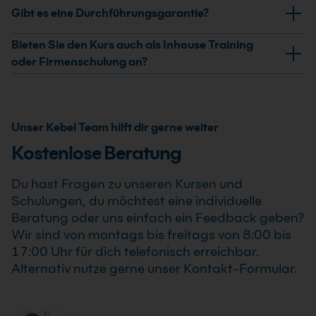
Ja, nach erfolgreicher Teilnahme am Custom KI-
Gibt es eine Durchführungsgarantie?
Agents mit der OpenAI Assistants API bauen Kurs
erhältst Du ein Teilnahmezertifikat. Dieses bestätigt
Ja, wir garantieren die Durchführung aller von uns
Bieten Sie den Kurs auch als Inhouse Training
Deine erweiterten Kenntnisse im professionellen
bestätigten Termine. Der Custom KI-Agents mit der
oder Firmenschulung an?
Einsatz von Custom KI-Agents mit der OpenAI
OpenAI Assistants API bauen Kurs findet auch bereits
Ja, wir bieten den Custom KI-Agents mit der OpenAI
Assistants API bauen Kurs .
ab einem Teilnehmer statt, sodass Du Deine
Assistants API bauen Kurs als Inhouse Training oder
Weiterbildung sicher und zuverlässig planen kannst.
Firmenschulung an. Zusätzlich kann die Schulung auch
Unser Kebel Team hilft dir gerne weiter
als Online-Firmenschulung durchgeführt werden.
Kostenlose Beratung
Inhalte, Prozesse und Schwerpunkte passen wir
individuell an die Anforderungen Deines
Du hast Fragen zu unseren Kursen und
Unternehmens an.
Schulungen, du möchtest eine individuelle
Beratung oder uns einfach ein Feedback geben?
Wir sind von montags bis freitags von 8:00 bis
17:00 Uhr für dich telefonisch erreichbar.
Alternativ nutze gerne unser Kontakt-Formular.