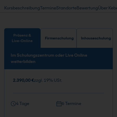
Kursbeschreibung
Termine
Standorte
Bewertung
Über Keb
Präsenz &
Firmenschulung
Inhouseschulung
Live-Online
Im Schulungszentrum oder Live Online
weiterbilden
2.390,00 €
zzgl. 19% USt.
4 Tage
6 Termine