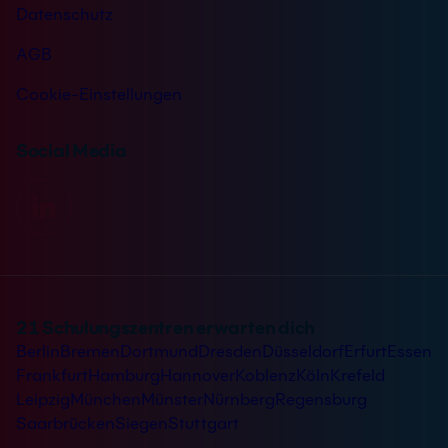
Datenschutz
AGB
Cookie-Einstellungen
Social Media
21 Schulungszentren erwarten dich
Berlin
Bremen
Dortmund
Dresden
Düsseldorf
Erfurt
Essen
Frankfurt
Hamburg
Hannover
Koblenz
Köln
Krefeld
Leipzig
München
Münster
Nürnberg
Regensburg
Saarbrücken
Siegen
Stuttgart