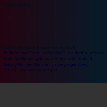
Social Media
21 Schulungszentren erwarten dich
Berlin
Bremen
Dortmund
Dresden
Düsseldorf
Erfurt
Essen
Frankfurt
Hamburg
Hannover
Koblenz
Köln
Krefeld
Leipzig
München
Münster
Nürnberg
Regensburg
Saarbrücken
Siegen
Stuttgart