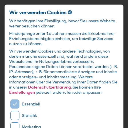
Schnellzugriff
Zum Hauptinhalt springen
Wir verwenden Cookies 🍪
Wir benötigen Ihre Einwilligung, bevor Sie unsere Website
weiter besuchen können.
Minderjährige unter 16 Jahren müssen die Erlaubnis ihrer
Erziehungsberechtigten einholen, um freiwillige Services
nutzen zu können.
Wir verwenden Cookies und andere Technologien, von
SAP® Klassische Dynpros
denen manche essenziell sind, während andere diese
Website und Ihr Nutzungserlebnis verbessern.
in ABAP programmieren
Personenbezogene Daten können verarbeitet werden (z. B.
IP-Adressen), z. B. für personalisierte Anzeigen und Inhalte
Kurs
oder Anzeigen- und Inhaltsmessung.
Weitere
Informationen über die Verwendung Ihrer Daten finden Sie
in unserer
Datenschutzerklärung
.
Sie können Ihre
Individuelle Firmen-und Inhouseschulungen
Einstellungen
jederzeit widerrufen oder anpassen.
nach Maß - Live Online oder in Präsenz lernen -
Es folgt eine Liste der Service-Gruppen, für die eine E
In kleinen Gruppen oder im gezielten
Essenziell
Einzelcoaching
Statistik
Marketing