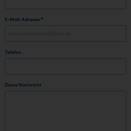
E-Mail-Adresse
*
Telefon
A
Deine Nachricht
n
r
e
d
e
*