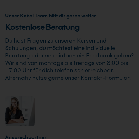
einem Teilnehmer statt, sodass Du Deine Weiterbildung
programmieren Kurs als Inhouse Training oder
sicher und zuverlässig planen kannst.
Firmenschulung an. Zusätzlich kann die Schulung auch
Unser Kebel Team hilft dir gerne weiter
als Online-Firmenschulung durchgeführt werden.
Kostenlose Beratung
Inhalte, Prozesse und Schwerpunkte passen wir
individuell an die Anforderungen Deines
Du hast Fragen zu unseren Kursen und
Unternehmens an.
Schulungen, du möchtest eine individuelle
Beratung oder uns einfach ein Feedback geben?
Wir sind von montags bis freitags von 8:00 bis
17:00 Uhr für dich telefonisch erreichbar.
Alternativ nutze gerne unser Kontakt-Formular.
Ansprechpartner