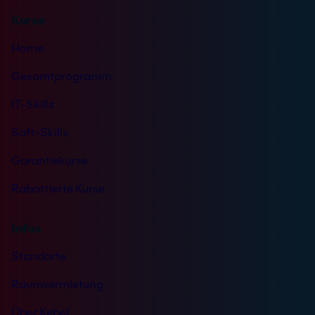
n
Kurse
i
s
Home
*
Gesamtprogramm
IT-Skills
Soft-Skills
Garantiekurse
Rabattierte Kurse
Infos
Standorte
Raumvermietung
Über Kebel