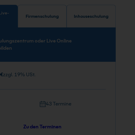
Firmenschulung
Inhouseschulung
e
ulungszentrum oder Live Online
bilden
 €
zzgl. 19% USt.
43 Termine
Zu den Terminen