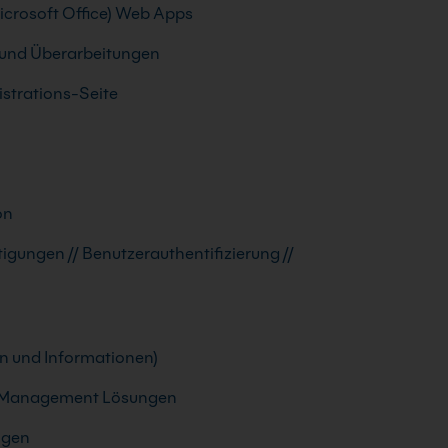
icrosoft Office) Web Apps
 und Überarbeitungen
istrations-Seite
on
gungen // Benutzerauthentifizierung //
n und Informationen)
t Management Lösungen
ngen