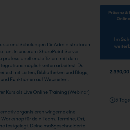
Präsenz & Live-
Onlin
Im Sch
Kurse und Schulungen für Administratoren
weiter
kat an. In unserem SharePoint Server
u professionell und effizient mit dem
tegrationsmöglichkeiten arbeitest. Du
2.390,00
beitest mit Listen, Bibliotheken und Blogs,
n und Funktionen auf Webseiten.
er Kurs als Live Online Training (Webinar)
5 Tage
rnativ organisieren wir gerne eine
n Workshop für dein Team. Termine, Ort,
che festgelegt. Deine maßgeschneiderte