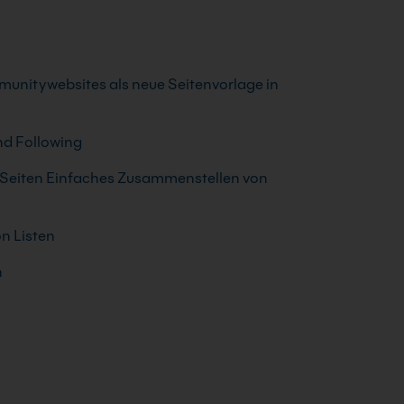
munitywebsites als neue Seitenvorlage in
nd Following
Seiten Einfaches Zusammenstellen von
n Listen
n