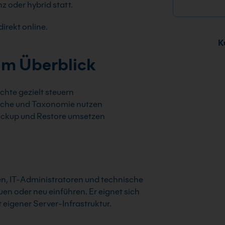
z oder hybrid statt.
irekt online.
Ku
im Überblick
chte gezielt steuern
che und Taxonomie nutzen
ckup und Restore umsetzen
en, IT-Administratoren und technische
en oder neu einführen. Er eignet sich
eigener Server-Infrastruktur.