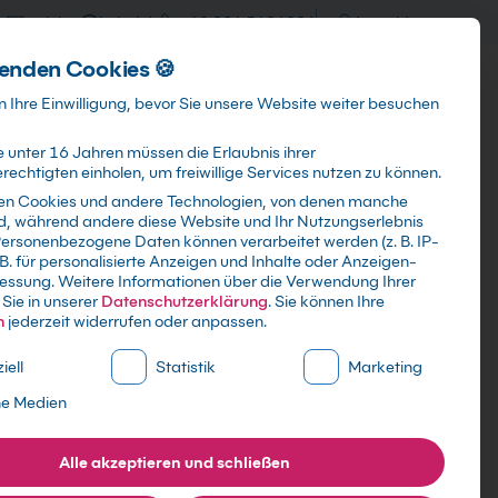
training@kebel.de
+49 231 5191986
Anmelden
enden Cookies 🍪
Info & Services
Kontakt
 Ihre Einwilligung, bevor Sie unsere Website weiter besuchen
 unter 16 Jahren müssen die Erlaubnis ihrer
echtigten einholen, um freiwillige Services nutzen zu können.
en Cookies und andere Technologien, von denen manche
ind, während andere diese Website und Ihr Nutzungserlebnis
Suchen
ersonenbezogene Daten können verarbeitet werden (z. B. IP-
 B. für personalisierte Anzeigen und Inhalte oder Anzeigen-
essung.
Weitere Informationen über die Verwendung Ihrer
Sie in unserer
Datenschutzerklärung
.
Sie können Ihre
n
jederzeit widerrufen oder anpassen.
ne Liste der Service-Gruppen, für die eine Einwilligung erte
iell
Statistik
Marketing
ne Medien
Alle akzeptieren und schließen