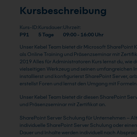
Kursbeschreibung
Kurs-ID:
Kursdauer:
Uhrzeit:
P91
5 Tage
09:00 - 16:00 Uhr
Unser Kebel Team bietet dir Microsoft SharePoint 
als Online Training und Präsenzseminar mit Zertifi
2019 Alles für Administratoren Kurs lernst du, wie d
vielseitigen Werkzeug und seinen umfangreichen In
installierst und konfigurierst SharePoint Server, ar
erstellst Foren und lernst den Umgang mit Formel
Unser Kebel Team bietet dir diesen SharePoint Serv
und Präsenzseminar mit Zertifikat an.
SharePoint Server Schulung für Unternehmen – Alte
individuelle SharePoint Server Schulung oder eine
Dauer und Inhalte werden individuell nach Abspra