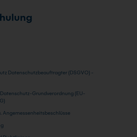
chulung
hutz Datenschutzbeauftragter (DSGVO) -
U-Datenschutz-Grundverordnung (EU-
G)
u.a. Angemessenheitsbeschlüsse
ng