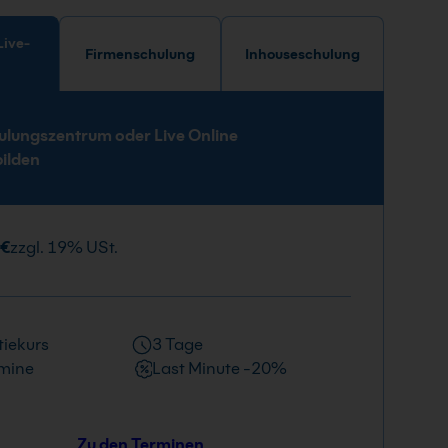
Firmenschulung
Inhouseschulung
e
ulungszentrum oder Live Online
bilden
 €
zzgl. 19% USt.
iekurs
3 Tage
mine
Last Minute -20%
Zu den Terminen