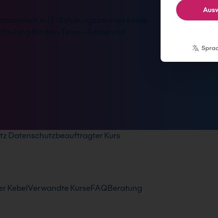
Ausw
äsenzseminar in IT-Schulungszentren sowie
hulung für dein Team - Lerne und
Spra
z Datenschutzbeauftragter Kurs
r Kebel
Verwandte Kurse
FAQ
Beratung