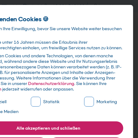
training@kebel.de
+49 231 5191986
Anmelden
enden Cookies 🍪
Info & Services
Kontakt
 Ihre Einwilligung, bevor Sie unsere Website weiter besuchen
 unter 16 Jahren müssen die Erlaubnis ihrer
echtigten einholen, um freiwillige Services nutzen zu können.
en Cookies und andere Technologien, von denen manche
ind, während andere diese Website und Ihr Nutzungserlebnis
Suchen
ersonenbezogene Daten können verarbeitet werden (z. B. IP-
 B. für personalisierte Anzeigen und Inhalte oder Anzeigen-
essung.
Weitere Informationen über die Verwendung Ihrer
Sie in unserer
Datenschutzerklärung
.
Sie können Ihre
n
jederzeit widerrufen oder anpassen.
ne Liste der Service-Gruppen, für die eine Einwilligung erte
iell
Statistik
Marketing
ne Medien
Alle akzeptieren und schließen