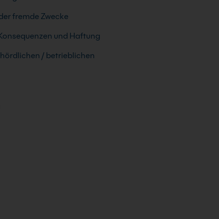
oder fremde Zwecke
, Konsequenzen und Haftung
hördlichen / betrieblichen
g