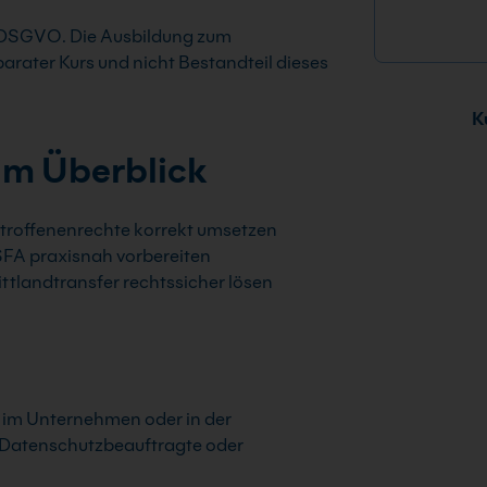
r DSGVO. Die Ausbildung zum
parater Kurs und nicht Bestandteil dieses
Ku
im Überblick
troffenenrechte korrekt umsetzen
FA praxisnah vorbereiten
ittlandtransfer rechtssicher lösen
z im Unternehmen oder in der
s Datenschutzbeauftragte oder