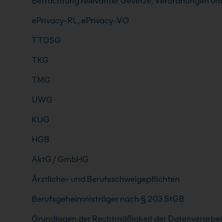
Betrachtung relevanter Gesetze, Verordnungen und
ePrivacy-RL, ePrivacy-VO
TTDSG
TKG
TMG
UWG
KUG
HGB
AktG / GmbHG
Ärztliche- und Berufsschweigepflichten
Berufsgeheimnisträger nach § 203 StGB
Grundlagen der Rechtmäßigkeit der Datenverarbe