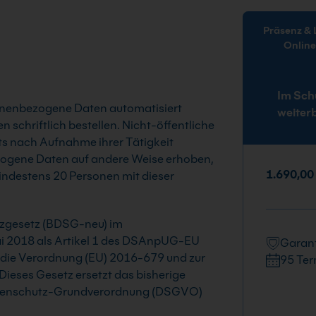
Präsenz & Live-
Onlin
Im Sch
rsonenbezogene Daten automatisiert
weiter
schriftlich bestellen. Nicht-öffentliche
ts nach Aufnahme ihrer Tätigkeit
ezogene Daten auf andere Weise erhoben,
1.690,00
mindestens 20 Personen mit dieser
tzgesetz (BDSG-neu) im
Mai 2018 als Artikel 1 des DSAnpUG-EU
Garant
 die Verordnung (EU) 2016-679 und zur
95 Ter
Dieses Gesetz ersetzt das bisherige
 Datenschutz-Grundverordnung (DSGVO)