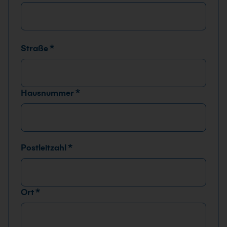
x
e
n
Straße
*
Hausnummer
*
Postleitzahl
*
Ort
*