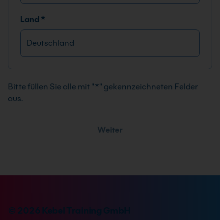
Land
*
A
l
t
Bitte füllen Sie alle mit "*" gekennzeichneten Felder
e
aus.
r
n
Weiter
a
t
i
v
e
:
© 2026 Kebel Training GmbH