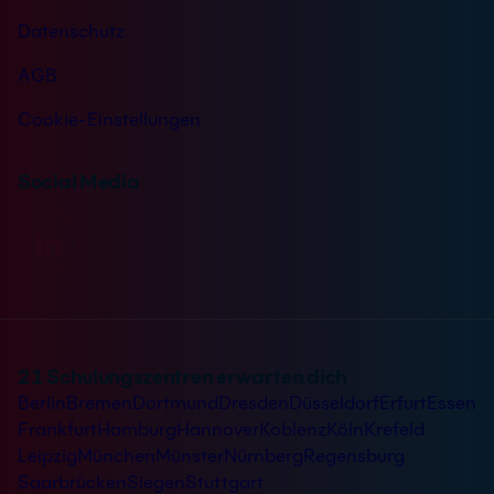
Datenschutz
AGB
Cookie-Einstellungen
Social Media
21 Schulungszentren erwarten dich
Berlin
Bremen
Dortmund
Dresden
Düsseldorf
Erfurt
Essen
Frankfurt
Hamburg
Hannover
Koblenz
Köln
Krefeld
Leipzig
München
Münster
Nürnberg
Regensburg
Saarbrücken
Siegen
Stuttgart