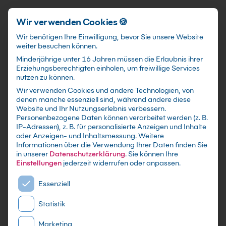
Förderungen
training@kebel.de
+49 231 5191986
Anmelden
Zum Hauptinhalt springen
Wir verwenden Cookies 🍪
Wir benötigen Ihre Einwilligung, bevor Sie unsere Website
weiter besuchen können.
Suchfeld
Minderjährige unter 16 Jahren müssen die Erlaubnis ihrer
Erziehungsberechtigten einholen, um freiwillige Services
nutzen zu können.
Wir verwenden Cookies und andere Technologien, von
denen manche essenziell sind, während andere diese
Suchen
Website und Ihr Nutzungserlebnis verbessern.
Zurück zum Seminar
Personenbezogene Daten können verarbeitet werden (z. B.
IP-Adressen), z. B. für personalisierte Anzeigen und Inhalte
oder Anzeigen- und Inhaltsmessung.
Weitere
Inhouse Anfrage
Informationen über die Verwendung Ihrer Daten finden Sie
in unserer
Datenschutzerklärung
.
Sie können Ihre
Einstellungen
jederzeit widerrufen oder anpassen.
Visual Basic.NET Kurs Aufbaukurs
Es folgt eine Liste der Service-Gruppen, für die eine E
Essenziell
Statistik
Schulungsdetails
Kontaktdaten
Ihre Daten
Marketing