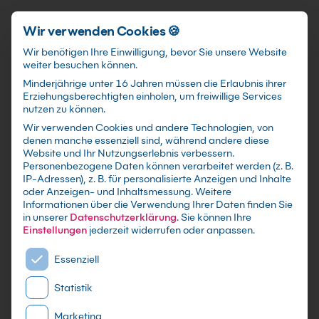
Förderungen
training@kebel.de
+49 231 5191986
Anmelden
Zum Hauptinhalt springen
Wir verwenden Cookies 🍪
Wir benötigen Ihre Einwilligung, bevor Sie unsere Website
weiter besuchen können.
Suchfeld
Minderjährige unter 16 Jahren müssen die Erlaubnis ihrer
Erziehungsberechtigten einholen, um freiwillige Services
nutzen zu können.
Wir verwenden Cookies und andere Technologien, von
denen manche essenziell sind, während andere diese
Suchen
Website und Ihr Nutzungserlebnis verbessern.
Zurück zum Seminar
Personenbezogene Daten können verarbeitet werden (z. B.
IP-Adressen), z. B. für personalisierte Anzeigen und Inhalte
oder Anzeigen- und Inhaltsmessung.
Weitere
Anfrage Firmenschulung
Informationen über die Verwendung Ihrer Daten finden Sie
in unserer
Datenschutzerklärung
.
Sie können Ihre
Einstellungen
jederzeit widerrufen oder anpassen.
Windows Server 2025 – Administration
Es folgt eine Liste der Service-Gruppen, für die eine E
Einführung Kompaktkurs
Essenziell
Statistik
Schulungsdetails
Kontaktdaten
Ihre Daten
Marketing