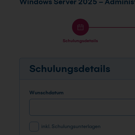
Windows Server 2025 – Adminis
FAQ
Schulungsdetails
Schulungsdetails
Wunschdatum
C
inkl. Schulungsunterlagen
h