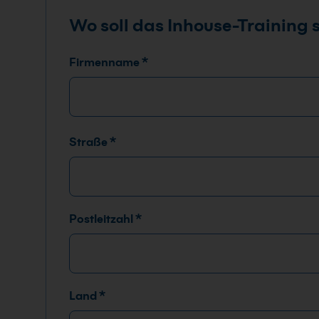
e
Wo soll das Inhouse-Training 
c
k
b
Firmenname
*
o
x
e
n
Straße
*
Postleitzahl
*
Land
*