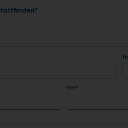
stattfinden?
H
Ort
*