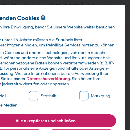
training@kebel.de
+49 231 5191986
Anmelden
enden Cookies 🍪
Info & Services
Kontakt
 Ihre Einwilligung, bevor Sie unsere Website weiter besuchen
 unter 16 Jahren müssen die Erlaubnis ihrer
echtigten einholen, um freiwillige Services nutzen zu können.
en Cookies und andere Technologien, von denen manche
ind, während andere diese Website und Ihr Nutzungserlebnis
Suchen
ersonenbezogene Daten können verarbeitet werden (z. B. IP-
 B. für personalisierte Anzeigen und Inhalte oder Anzeigen-
essung.
Weitere Informationen über die Verwendung Ihrer
Sie in unserer
Datenschutzerklärung
.
Sie können Ihre
n
jederzeit widerrufen oder anpassen.
ne Liste der Service-Gruppen, für die eine Einwilligung erte
iell
Statistik
Marketing
ne Medien
Alle akzeptieren und schließen