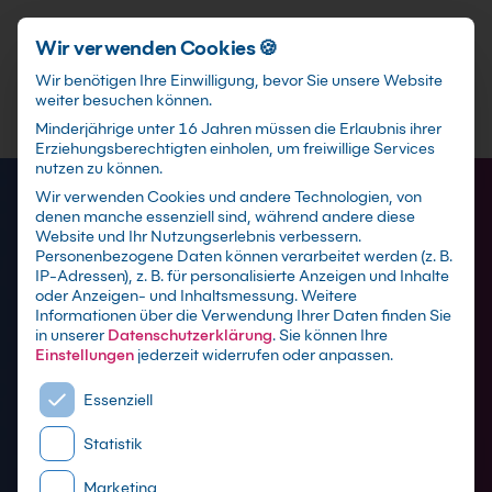
Schnellzugriff
Zum Hauptinhalt springen
Wir verwenden Cookies 🍪
Wir benötigen Ihre Einwilligung, bevor Sie unsere Website
weiter besuchen können.
Minderjährige unter 16 Jahren müssen die Erlaubnis ihrer
Erziehungsberechtigten einholen, um freiwillige Services
nutzen zu können.
Wir verwenden Cookies und andere Technologien, von
denen manche essenziell sind, während andere diese
Website und Ihr Nutzungserlebnis verbessern.
Personenbezogene Daten können verarbeitet werden (z. B.
IP-Adressen), z. B. für personalisierte Anzeigen und Inhalte
oder Anzeigen- und Inhaltsmessung.
Weitere
Zeitmanagement
Informationen über die Verwendung Ihrer Daten finden Sie
in unserer
Datenschutzerklärung
.
Sie können Ihre
Schulungen
Einstellungen
jederzeit widerrufen oder anpassen.
Es folgt eine Liste der Service-Gruppen, für die eine E
Essenziell
mit Zertifikat als Live online Training,
Statistik
Präsenzseminar in Schulungszentren sowie
maßgeschneiderte Firmen- oder Inhouse-
Marketing