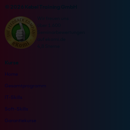
v
n
© 2026 Kebel Training GmbH
e
a
r
Wir freuen uns
t
s
über 1.600
i
t
Seminarbewertungen
v
ä
auf ekomi.de
e
n
4,8 Sterne
:
d
n
Kurse
i
s
Home
*
Gesamtprogramm
IT-Skills
Soft-Skills
Garantiekurse