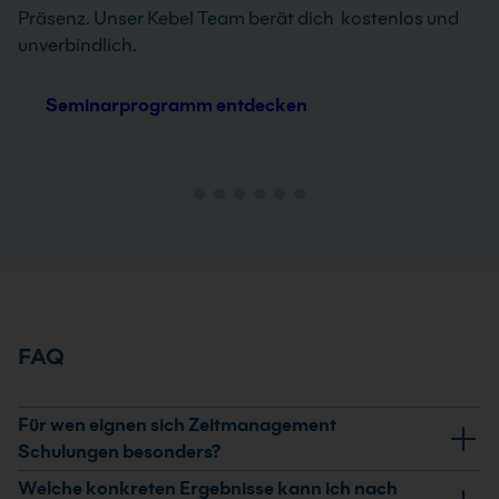
Präsenz. Unser Kebel Team berät dich kostenlos und
unverbindlich.
Seminarprogramm entdecken
FAQ
Für wen eignen sich Zeitmanagement
Schulungen besonders?
Zeitmanagement Schulungen eignen sich für alle, die
Welche konkreten Ergebnisse kann ich nach