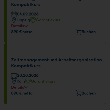
Kompaktkurs
04.09.2026
Leipzig
Garantiekurs
Details
Veranstaltungsort
890 € netto
Buchen
Torgauer Platz 3, 04315 Leipzig
Tage und Uhrzeit
04.09.2026
Zeitmanagement und Arbeitsorganisation
09:00 - 16:00 Uhr
Kompaktkurs
30.10.2026
Köln
Garantiekurs
Details
Veranstaltungsort
890 € netto
Buchen
Kölner Str. 265, 51149 Köln