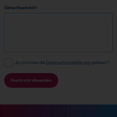
Deine Nachricht
D
Ja, ich habe die
Datenschutzerklärung
gelesen
*
S
G
V
Nachricht absenden
O
A
-
l
E
t
i
e
n
r