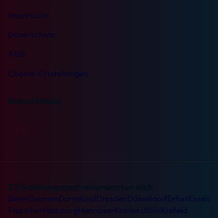
Impressum
Datenschutz
AGB
Cookie-Einstellungen
Social Media
21 Schulungszentren erwarten dich
Berlin
Bremen
Dortmund
Dresden
Düsseldorf
Erfurt
Essen
Frankfurt
Hamburg
Hannover
Koblenz
Köln
Krefeld