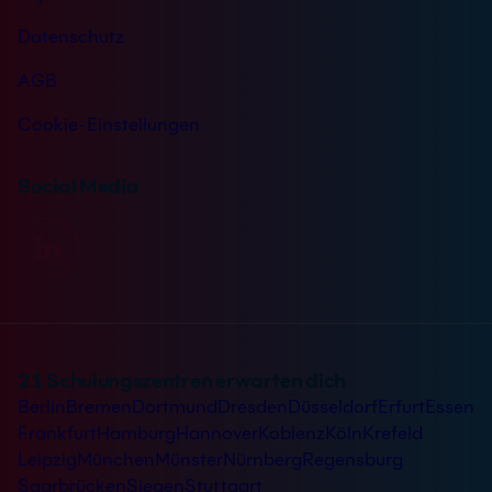
Datenschutz
AGB
Cookie-Einstellungen
Social Media
21 Schulungszentren erwarten dich
Berlin
Bremen
Dortmund
Dresden
Düsseldorf
Erfurt
Essen
Frankfurt
Hamburg
Hannover
Koblenz
Köln
Krefeld
Leipzig
München
Münster
Nürnberg
Regensburg
Saarbrücken
Siegen
Stuttgart