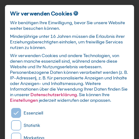
Förderungen
training@kebel.de
+49 231 5191986
Anmelden
Zum Hauptinhalt springen
Wir verwenden Cookies 🍪
Wir benötigen Ihre Einwilligung, bevor Sie unsere Website
weiter besuchen können.
Suchfeld
Minderjährige unter 16 Jahren müssen die Erlaubnis ihrer
Erziehungsberechtigten einholen, um freiwillige Services
nutzen zu können.
Wir verwenden Cookies und andere Technologien, von
Project Kurse
in
denen manche essenziell sind, während andere diese
Suchen
Website und Ihr Nutzungserlebnis verbessern.
Saarbrücken
Personenbezogene Daten können verarbeitet werden (z. B.
IP-Adressen), z. B. für personalisierte Anzeigen und Inhalte
oder Anzeigen- und Inhaltsmessung.
Weitere
Informationen über die Verwendung Ihrer Daten finden Sie
in unserer
Datenschutzerklärung
.
Sie können Ihre
Einstellungen
jederzeit widerrufen oder anpassen.
Es folgt eine Liste der Service-Gruppen, für die eine E
Essenziell
Statistik
Marketing