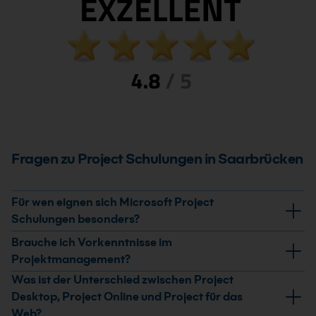
Fragen zu Project Schulungen in Saarbrücken
Für wen eignen sich Microsoft Project
Schulungen besonders?
Microsoft Project Schulungen eignen sich für
Brauche ich Vorkenntnisse im
Projektleiter, PMO-Mitarbeiter, Teamleiter und
Projektmanagement?
Projektcontroller. Darüber hinaus profitieren alle, die
Was ist der Unterschied zwischen Project
Grundkenntnisse im Projektmanagement sind
Projekte planen, steuern oder Ressourcen
Desktop, Project Online und Project für das
hilfreich, aber nicht erforderlich. Microsoft Project
koordinieren, von einem professionellen Umgang mit
Web?
Einsteigerkurse vermitteln die wichtigsten Grundlagen.