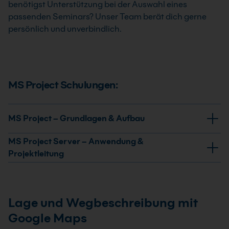
benötigst Unterstützung bei der Auswahl eines
passenden Seminars? Unser Team berät dich gerne
persönlich und unverbindlich.
MS Project Schulungen:
MS Project – Grundlagen & Aufbau
MS Project Server – Anwendung &
Projektleitung
Lage und Wegbeschreibung mit
MS Project Grundkurs
Im MS Project Kurs oder in einer Microsoft
Google Maps
Project Schulung lernst du, Projekte, Termine,