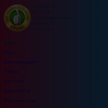
a
r
n
Wir freuen uns
t
s
*
über 1.600
i
t
Seminarbewertungen
v
ä
auf ekomi.de
e
n
4,8 Sterne
:
d
n
Kurse
i
s
Home
*
Gesamtprogramm
IT-Skills
Soft-Skills
Garantiekurse
Rabattierte Kurse