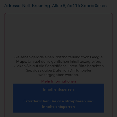
MS Project Server für Anwender
Kosten und Ressourcen professionell zu
Adresse: Nell-Breuning-Allee 8, 66115 Saarbrücken
Kurs
verwalten und zu überwachen. MS Project bietet
Zielgruppe dieses Seminars sind
vielfältige Möglichkeiten zur Darstellung von
Projektmanagement-Mitarbeiter, Projektleiter,
Informationen sowie zur Planung, Auswertung
Projektcontroller sowie fachliche Microsoft
und Überwachung von Projekten.
Project Server Administratoren. In diesem
Seminar liegt der Schwerpunkt auf dem
3 Tage
Zusammenspiel von Microsoft Project
Nächster Termin: 10.08.2026
21 Standorte
Professional mit dem Microsoft Project Server.
Live Online
Sie sehen gerade einen Platzhalterinhalt von
Google
Garantiekurs
Maps
. Um auf den eigentlichen Inhalt zuzugreifen,
2 Tage
klicken Sie auf die Schaltfläche unten. Bitte beachten
Nächster Termin: 17.09.2026
Info & Termine
Sie, dass dabei Daten an Drittanbieter
18 Standorte
weitergegeben werden.
Live Online
Mehr Informationen
Info & Termine
Inhalt entsperren
Erforderlichen Service akzeptieren und
Inhalte entsperren