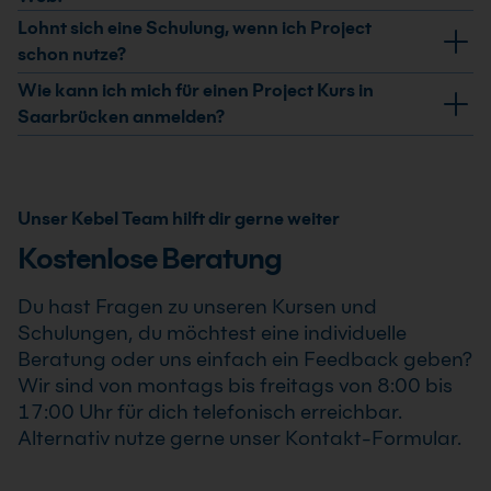
Microsoft Project.
Fortgeschrittene Kurse behandeln Themen wie
Project Desktop eignet sich für die detaillierte
Lohnt sich eine Schulung, wenn ich Project
Multiprojektmanagement oder Earned Value Analyse.
Projektplanung. Project Online unterstützt die zentrale
schon nutze?
Dafür sind praktische Projekterfahrungen
Projekt- und Ressourcenverwaltung. Darüber hinaus
Ja, viele Anwender nutzen nur einen Teil der
Wie kann ich mich für einen Project Kurs in
empfehlenswert.
bietet Project für das Web eine cloudbasierte Lösung in
Funktionen. In Microsoft Project Schulungen in
Saarbrücken anmelden?
Microsoft 365. Die Schulungen erklären die
Dortmund lernst du, Ressourcenplanung, Berichte und
Die Anmeldung für die Project-Kurse erfolgt einfach
Unterschiede und Einsatzbereiche.
Vorlagen effizient einzusetzen. Darüber hinaus
über unsere Website. Du kannst den gewünschten Kurs
behandelst du Basispläne, Szenarien und
auswählen und sich mit wenigen Klicks registrieren. Die
Unser Kebel Team hilft dir gerne weiter
Multiprojektfunktionen.
Preise der Kurse verstehen sich inkl. MwSt..
Kostenlose Beratung
Du hast Fragen zu unseren Kursen und
Schulungen, du möchtest eine individuelle
Beratung oder uns einfach ein Feedback geben?
Wir sind von montags bis freitags von 8:00 bis
17:00 Uhr für dich telefonisch erreichbar.
Alternativ nutze gerne unser Kontakt-Formular.