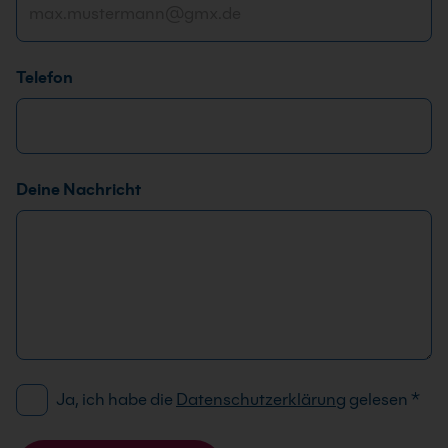
Telefon
E
Deine Nachricht
-
M
a
i
l
-
A
d
D
Ja, ich habe die
Datenschutzerklärung
gelesen
*
r
S
e
G