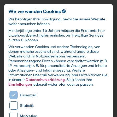
Förderungen
training@kebel.de
+49 231 5191986
Anmelden
Zum Hauptinhalt springen
Wir verwenden Cookies 🍪
Wir benötigen Ihre Einwilligung, bevor Sie unsere Website
weiter besuchen können.
Suchfeld
Minderjährige unter 16 Jahren müssen die Erlaubnis ihrer
Erziehungsberechtigten einholen, um freiwillige Services
nutzen zu können.
Wir verwenden Cookies und andere Technologien, von
Seminarraum in
denen manche essenziell sind, während andere diese
Suchen
Website und Ihr Nutzungserlebnis verbessern.
Koblenz
mieten
Personenbezogene Daten können verarbeitet werden (z. B.
IP-Adressen), z. B. für personalisierte Anzeigen und Inhalte
oder Anzeigen- und Inhaltsmessung.
Weitere
Informationen über die Verwendung Ihrer Daten finden Sie
in unserer
Datenschutzerklärung
.
Sie können Ihre
Einstellungen
jederzeit widerrufen oder anpassen.
Es folgt eine Liste der Service-Gruppen, für die eine E
Essenziell
Statistik
Marketing