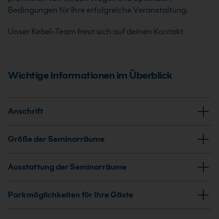
Bedingungen für Ihre erfolgreiche Veranstaltung.
Unser Kebel-Team freut sich auf deinen Kontakt.
Wichtige Informationen im Überblick
Anschrift
Rudolf-Virchow-Str. 11, 56073 Koblenz
Größe der Seminarräume
Unser Schulungszentrum liegt in Nähe der Kurt-
8 IT Räume mit bis zu 16 Arbeitsplätzen
Schumacher-Brücke, im Rauental.
Ausstattung der Seminarräume
2 Theorieräume mit bis zu 14 Arbeitsplätzen
Modernste Rechner u. a. mit 24″ LCD-Bildschirmen /
Parkmöglichkeiten für Ihre Gäste
Notebooks, klimatisierte Räume, lichtstarker Beamer,
mobile Pinnwand, Moderationskoffer, Whiteboard,
Parkplätze