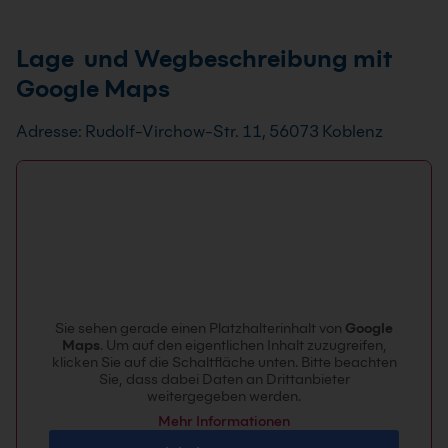
Flipchart, Verdunkelungsmöglichkeit, Laserdrucker,
Glasfaser-Anschluss mit max. 300 Mbit/s Download +
Sie können in unmittelbarer Nähe gegen Gebühr in in
Lage und Wegbeschreibung mit
150 Mbit/s Upload, statische Router-IP, redundante
einem Parkhaus oder einer Tiefgarage parken.
Internetanbindung, Backbone mit 1 GBit, GBit-
Google Maps
Vernetzung + WLAN. Ihre eigene Software kann auf
unseren Systemen installiert werden.
Adresse: Rudolf-Virchow-Str. 11, 56073 Koblenz
Sie sehen gerade einen Platzhalterinhalt von
Google
Maps
. Um auf den eigentlichen Inhalt zuzugreifen,
klicken Sie auf die Schaltfläche unten. Bitte beachten
Sie, dass dabei Daten an Drittanbieter
weitergegeben werden.
Mehr Informationen