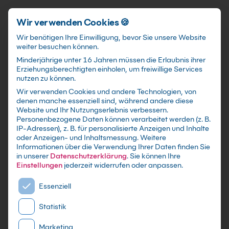
Förderungen
training@kebel.de
+49 231 5191986
Anmelden
Zum Hauptinhalt springen
Wir verwenden Cookies 🍪
Wir benötigen Ihre Einwilligung, bevor Sie unsere Website
weiter besuchen können.
Suchfeld
Minderjährige unter 16 Jahren müssen die Erlaubnis ihrer
Erziehungsberechtigten einholen, um freiwillige Services
nutzen zu können.
Wir verwenden Cookies und andere Technologien, von
Word Schulungen
in
denen manche essenziell sind, während andere diese
Suchen
Website und Ihr Nutzungserlebnis verbessern.
München
Personenbezogene Daten können verarbeitet werden (z. B.
IP-Adressen), z. B. für personalisierte Anzeigen und Inhalte
oder Anzeigen- und Inhaltsmessung.
Weitere
Informationen über die Verwendung Ihrer Daten finden Sie
in unserer
Datenschutzerklärung
.
Sie können Ihre
Einstellungen
jederzeit widerrufen oder anpassen.
Es folgt eine Liste der Service-Gruppen, für die eine E
Essenziell
Statistik
Marketing