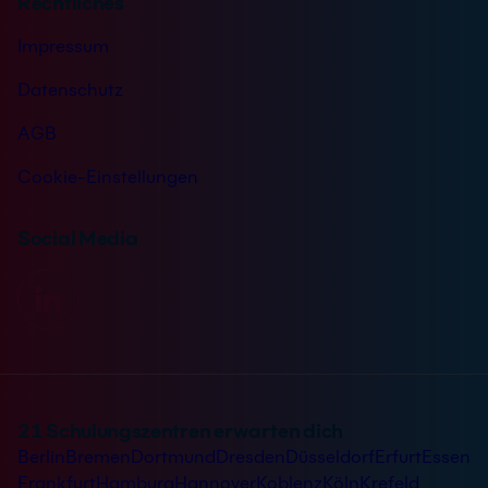
Rechtliches
Impressum
Datenschutz
AGB
Cookie-Einstellungen
Social Media
21 Schulungszentren erwarten dich
Berlin
Bremen
Dortmund
Dresden
Düsseldorf
Erfurt
Essen
Frankfurt
Hamburg
Hannover
Koblenz
Köln
Krefeld