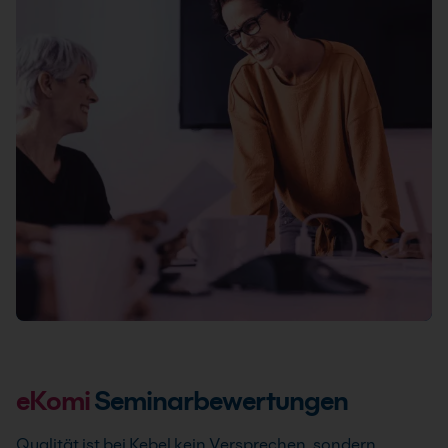
praxisnahen Aufgabenstellungen und Übungen.
3 Tage
Nächster Termin: 31.08.2026
21 Standorte
Live Online
Info & Termine
eKomi
Seminarbewertungen
Qualität ist bei Kebel kein Versprechen, sondern