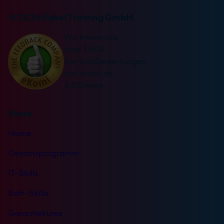
Unternehmen.
profitierst du von moderner Schulungstechnik und
einer konzentrierten Lernatmosphäre.
© 2026 Kebel Training GmbH
Wir freuen uns
über 1.600
Seminarbewertungen
auf ekomi.de
4,8 Sterne
Kurse
Home
Gesamtprogramm
IT-Skills
Soft-Skills
Garantiekurse