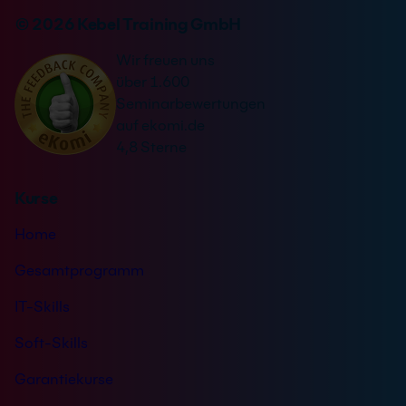
profitierst du von moderner Schulungstechnik und
einer konzentrierten Lernatmosphäre.
© 2026 Kebel Training GmbH
Wir freuen uns
über 1.600
Seminarbewertungen
auf ekomi.de
4,8 Sterne
Kurse
Home
Gesamtprogramm
IT-Skills
Soft-Skills
Garantiekurse