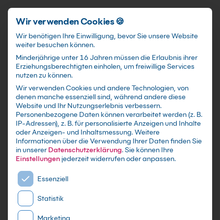
Förderungen
training@kebel.de
+49 231 5191986
Anmelden
Zum Hauptinhalt springen
Wir verwenden Cookies 🍪
Wir benötigen Ihre Einwilligung, bevor Sie unsere Website
weiter besuchen können.
Suchfeld
Minderjährige unter 16 Jahren müssen die Erlaubnis ihrer
Erziehungsberechtigten einholen, um freiwillige Services
nutzen zu können.
Wir verwenden Cookies und andere Technologien, von
Word Schulungen
in
denen manche essenziell sind, während andere diese
Suchen
Website und Ihr Nutzungserlebnis verbessern.
Siegen
Personenbezogene Daten können verarbeitet werden (z. B.
IP-Adressen), z. B. für personalisierte Anzeigen und Inhalte
oder Anzeigen- und Inhaltsmessung.
Weitere
Informationen über die Verwendung Ihrer Daten finden Sie
in unserer
Datenschutzerklärung
.
Sie können Ihre
Einstellungen
jederzeit widerrufen oder anpassen.
Es folgt eine Liste der Service-Gruppen, für die eine E
Essenziell
Statistik
Marketing