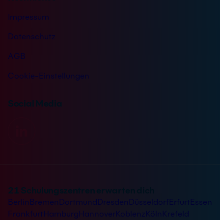
Impressum
Datenschutz
AGB
Cookie-Einstellungen
Social Media
21 Schulungszentren erwarten dich
Berlin
Bremen
Dortmund
Dresden
Düsseldorf
Erfurt
Essen
Frankfurt
Hamburg
Hannover
Koblenz
Köln
Krefeld