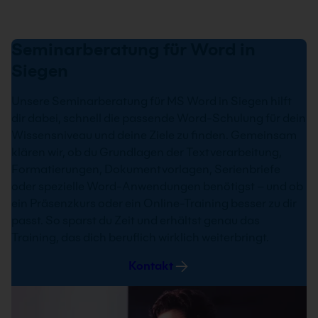
20 Standorte
21 Standorte
Live Online
Live Online
2 Tage
1 Tag
Garantiekurs
Nächster Termin: 01.10.2026
Nächster Termin: 14.08.2026
Info & Termine
Last-Minute-Rabatt
Seminarberatung für Word in
20 Standorte
20 Standorte
Live Online
Live Online
Info & Termine
Siegen
Info & Termine
Info & Termine
Unsere Seminarberatung für MS Word in Siegen hilft
dir dabei, schnell die passende Word-Schulung für dein
Wissensniveau und deine Ziele zu finden. Gemeinsam
klären wir, ob du Grundlagen der Textverarbeitung,
Formatierungen, Dokumentvorlagen, Serienbriefe
Word VBA Kurs Makros erstellen
oder spezielle Word-Anwendungen benötigst – und ob
Im Word VBA Kurs – Makros erstellen – lernst du,
ein Präsenzkurs oder ein Online-Training besser zu dir
wie mithilfe der in MS Word verfügbaren
passt. So sparst du Zeit und erhältst genau das
Programmiersprache Visual Basic for
Training, das dich beruflich wirklich weiterbringt.
Applications (VBA) immer wiederkehrende
Arbeitsschritte erleichtert und komplizierte
Kontakt
Aufgaben automatisiert werden können. Die
Priorität des Word VBA Kurses liegt bei
praxisnahen Aufgabenstellungen und Übungen.