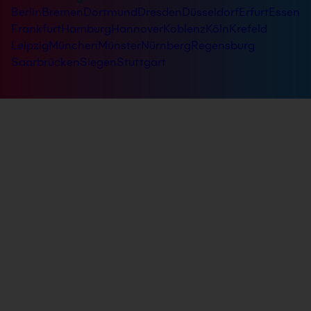
Berlin
Bremen
Dortmund
Dresden
Düsseldorf
Erfurt
Essen
Frankfurt
Hamburg
Hannover
Koblenz
Köln
Krefeld
Leipzig
München
Münster
Nürnberg
Regensburg
Saarbrücken
Siegen
Stuttgart