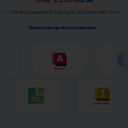
a
r
t
s
Finde die passende Schulung für dich oder dein Team.
i
t
v
ä
Seminarprogramm entdecken
e
n
:
d
n
i
s
*