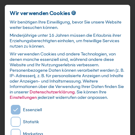
Schnellzugriff
Zum Hauptinhalt springen
Wir verwenden Cookies 🍪
Wir benötigen Ihre Einwilligung, bevor Sie unsere Website
weiter besuchen können.
Minderjährige unter 16 Jahren müssen die Erlaubnis ihrer
Erziehungsberechtigten einholen, um freiwillige Services
nutzen zu können.
Wir verwenden Cookies und andere Technologien, von
Access
Kurse
in Erfurt
denen manche essenziell sind, während andere diese
Website und Ihr Nutzungserlebnis verbessern.
Personenbezogene Daten können verarbeitet werden (z. B.
IP-Adressen), z. B. für personalisierte Anzeigen und Inhalte
oder Anzeigen- und Inhaltsmessung.
Weitere
Informationen über die Verwendung Ihrer Daten finden Sie
in unserer
Datenschutzerklärung
.
Sie können Ihre
Einstellungen
jederzeit widerrufen oder anpassen.
Es folgt eine Liste der Service-Gruppen, für die eine E
Essenziell
Statistik
Marketing