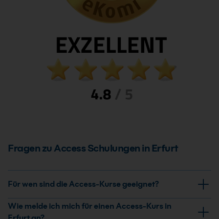
Fragen zu Access Schulungen in Erfurt
Für wen sind die Access-Kurse geeignet?
Unsere Access-Kurse in Erfurt richten sich an
Wie melde ich mich für einen Access-Kurs in
Anfänger:innen, Fortgeschrittene und Berufstätige, die
Erfurt an?