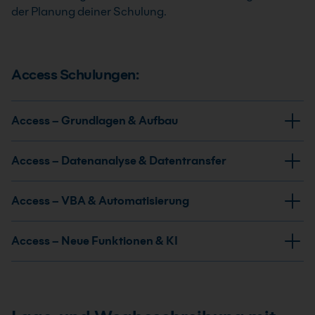
der Planung deiner Schulung.
Access Schulungen:
Access – Grundlagen & Aufbau
Access – Datenanalyse & Datentransfer
Access – VBA & Automatisierung
Access Grundkurs
Access – Neue Funktionen & KI
Im Access Kurs für Einsteiger lernst du die
Grundlagen der relationalen
Access Datentransfer Kurs
Datenbankanwendung kennen. In drei
Im Access Kurs "Datentransfer mit MS Office
Kurstagen erhältst du einen fundierten Einstieg
Anwendungen" bekommst du einen ersten