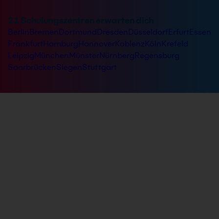
21 Schulungszentren erwarten dich
Berlin
Bremen
Dortmund
Dresden
Düsseldorf
Erfurt
Essen
Frankfurt
Hamburg
Hannover
Koblenz
Köln
Krefeld
Leipzig
München
Münster
Nürnberg
Regensburg
Saarbrücken
Siegen
Stuttgart