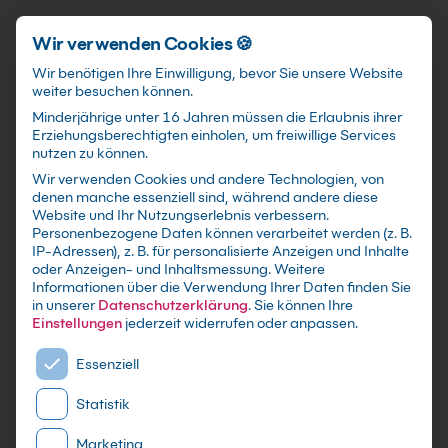
Schnellzugriff
Zum Hauptinhalt springen
Wir verwenden Cookies 🍪
Wir benötigen Ihre Einwilligung, bevor Sie unsere Website
weiter besuchen können.
Minderjährige unter 16 Jahren müssen die Erlaubnis ihrer
Erziehungsberechtigten einholen, um freiwillige Services
nutzen zu können.
Wir verwenden Cookies und andere Technologien, von
Access
Kurse
in
denen manche essenziell sind, während andere diese
Website und Ihr Nutzungserlebnis verbessern.
Frankfurt
Personenbezogene Daten können verarbeitet werden (z. B.
IP-Adressen), z. B. für personalisierte Anzeigen und Inhalte
oder Anzeigen- und Inhaltsmessung.
Weitere
Informationen über die Verwendung Ihrer Daten finden Sie
in unserer
Datenschutzerklärung
.
Sie können Ihre
Einstellungen
jederzeit widerrufen oder anpassen.
Es folgt eine Liste der Service-Gruppen, für die eine E
Essenziell
Statistik
Marketing