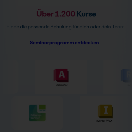
r
v
n
Über 1.200
Kurse
e
a
r
t
s
Finde die passende Schulung für dich oder dein Team.
i
t
v
ä
Seminarprogramm entdecken
e
n
:
d
n
i
s
*