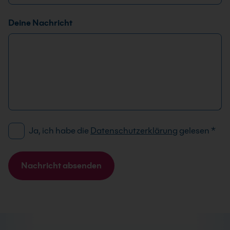
A
d
Deine Nachricht
r
e
s
s
e
D
Ja, ich habe die
Datenschutzerklärung
gelesen
*
S
G
V
Nachricht absenden
O
A
-
l
E
t
i
e
n