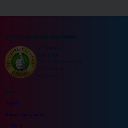
© 2026 Kebel Training GmbH
Wir freuen uns
über 1.600
Seminarbewertungen
auf ekomi.de
4,8 Sterne
Kurse
Home
Gesamtprogramm
IT-Skills