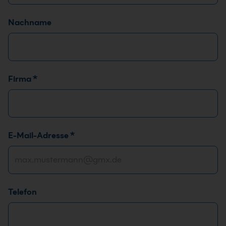
Nachname
F
Firma
*
i
r
m
a
E-Mail-Adresse
*
*
E
-
M
a
Telefon
i
l
-