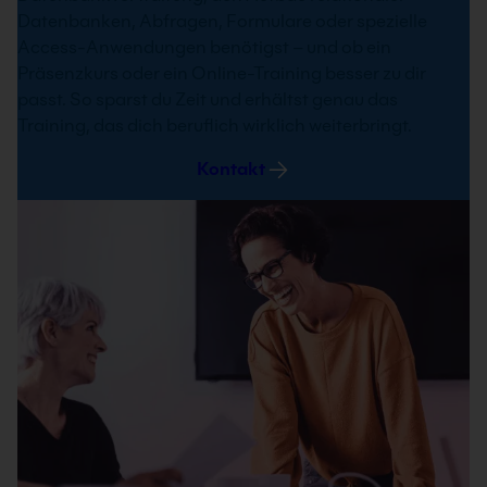
Datenbanken, Abfragen, Formulare oder spezielle
Access-Anwendungen benötigst – und ob ein
Präsenzkurs oder ein Online-Training besser zu dir
Access und SQL Server Kurs
passt. So sparst du Zeit und erhältst genau das
Training, das dich beruflich wirklich weiterbringt.
In unserem Access Kurs “Access und SQL-
Server” lernst du die Grundlagen des
Kontakt
Datenbankdesigns und den Umgang mit einer
SQL-Server-Datenbank kennen. Außerdem
zeigen wir dir, wie eine Client-Server-Anbindung
entwickelt wird und worauf du beim Entwurf
eines Datenbankdesigns achten solltest.
2 Tage
Nächster Termin: 10.09.2026
21 Standorte
Live Online
Garantiekurs
Info & Termine